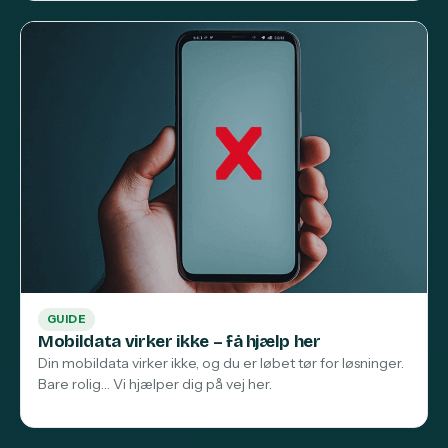
GUIDE
Mobildata virker ikke – få hjælp her
Din mobildata virker ikke, og du er løbet tør for løsninger.
Bare rolig… Vi hjælper dig på vej her.