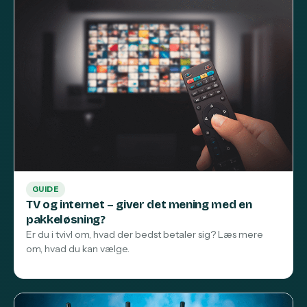
GUIDE
TV og internet – giver det mening med en
pakkeløsning?
Er du i tvivl om, hvad der bedst betaler sig? Læs mere
om, hvad du kan vælge.