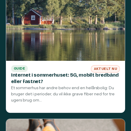
GUIDE
AKTUELT NU
Internet i sommerhuset: 5G, mobilt bredbånd
eller fastnet?
Et sommerhus har andre behov end en helårsbolig: Du
bruger det i perioder, du vil ikke grave fiber ned for tre
ugers brug om…