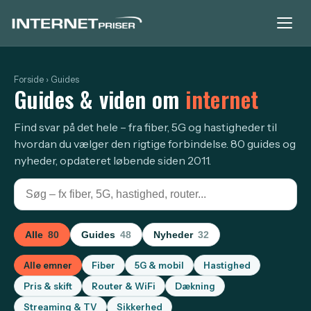
Forside
› Guides
Guides & viden om
internet
Find svar på det hele – fra fiber, 5G og hastigheder til
hvordan du vælger den rigtige forbindelse. 80 guides og
nyheder, opdateret løbende siden 2011.
Alle
80
Guides
48
Nyheder
32
Alle emner
Fiber
5G & mobil
Hastighed
Pris & skift
Router & WiFi
Dækning
Streaming & TV
Sikkerhed