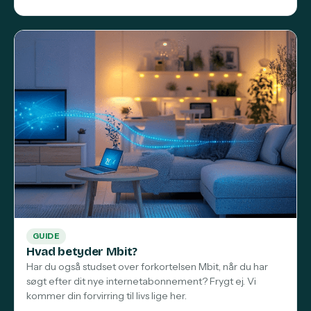
GUIDE
Hvad betyder Mbit?
Har du også studset over forkortelsen Mbit, når du har
søgt efter dit nye internetabonnement? Frygt ej. Vi
kommer din forvirring til livs lige her.