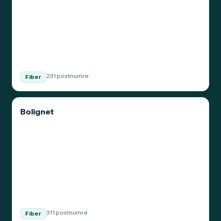
231 postnumre
Fiber
Bolignet
311 postnumre
Fiber