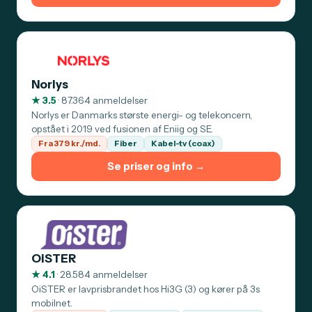
Norlys
★ 3.5
· 87.364 anmeldelser
Norlys er Danmarks største energi- og telekoncern,
opstået i 2019 ved fusionen af Eniig og SE.
Fra 379 kr./md.
Fiber
Kabel-tv (coax)
Se priser og info →
OiSTER
★ 4.1
· 28.584 anmeldelser
OiSTER er lavprisbrandet hos Hi3G (3) og kører på 3s
mobilnet.