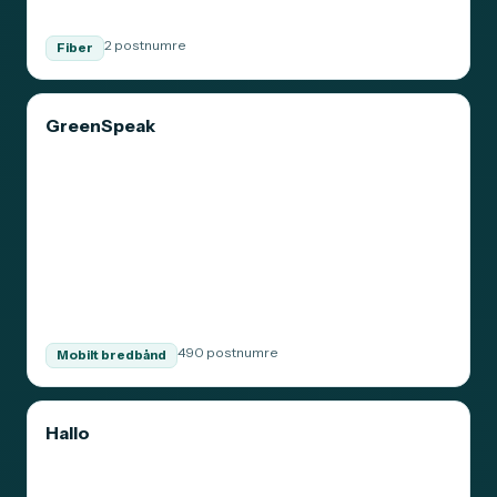
2 postnumre
Fiber
GreenSpeak
490 postnumre
Mobilt bredbånd
Hallo