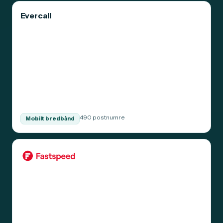
Evercall
490 postnumre
Mobilt bredbånd