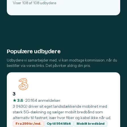
Viser 108 af 108 udbydere
Populære udbydere
Udbydere vi samarbejder med, vi kan modtage kommission, når du
bestiller via vores links. Det påvirker aldrig din pris.
3
★ 3.6
· 20.164 anmeldelser
3 (Hi3G) driver sit eget landsdækkende mobilnet med
stærk 5G-dækning og sælger mobilt bredbånd som
alternativ til fastnet, især hvor fiber og kabel ikke når ud.
Fra 299 kr./md.
Op til 954 Mbit
Mobilt bredbånd