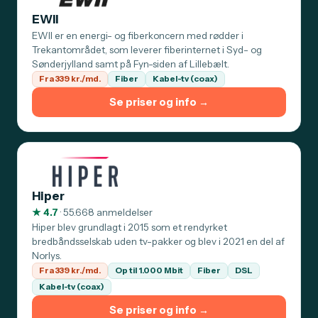
EWII
EWII er en energi- og fiberkoncern med rødder i
Trekantområdet, som leverer fiberinternet i Syd- og
Sønderjylland samt på Fyn-siden af Lillebælt.
Fra 339 kr./md.
Fiber
Kabel-tv (coax)
Se priser og info →
Hiper
★ 4.7
· 55.668 anmeldelser
Hiper blev grundlagt i 2015 som et rendyrket
bredbåndsselskab uden tv-pakker og blev i 2021 en del af
Norlys.
Fra 339 kr./md.
Op til 1.000 Mbit
Fiber
DSL
Kabel-tv (coax)
Se priser og info →