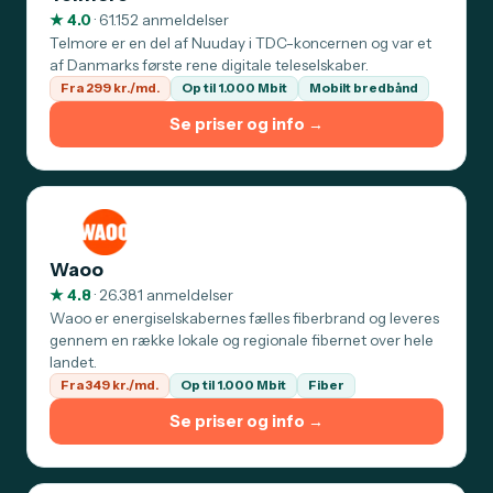
★ 4.0
· 61.152 anmeldelser
Telmore er en del af Nuuday i TDC-koncernen og var et
af Danmarks første rene digitale teleselskaber.
Fra 299 kr./md.
Op til 1.000 Mbit
Mobilt bredbånd
Se priser og info →
Waoo
★ 4.8
· 26.381 anmeldelser
Waoo er energiselskabernes fælles fiberbrand og leveres
gennem en række lokale og regionale fibernet over hele
landet.
Fra 349 kr./md.
Op til 1.000 Mbit
Fiber
Se priser og info →