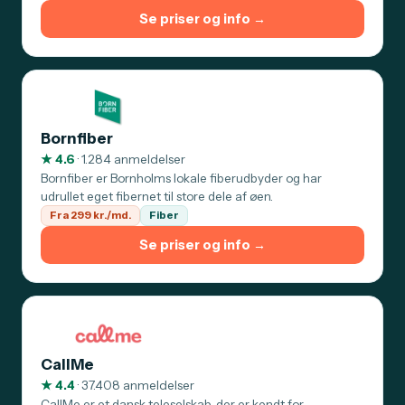
Se priser og info →
Bornfiber
★ 4.6
· 1.284 anmeldelser
Bornfiber er Bornholms lokale fiberudbyder og har
udrullet eget fibernet til store dele af øen.
Fra 299 kr./md.
Fiber
Se priser og info →
CallMe
★ 4.4
· 37.408 anmeldelser
CallMe er et dansk teleselskab, der er kendt for