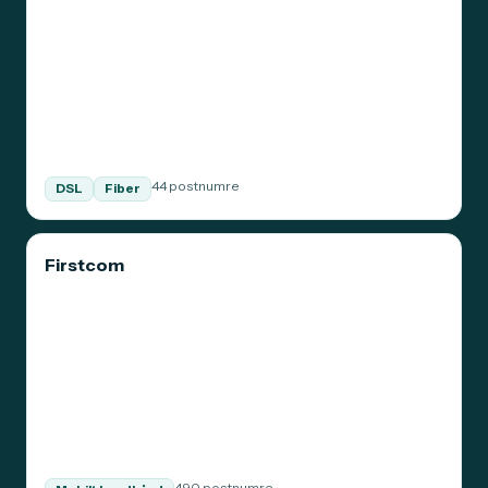
44 postnumre
DSL
Fiber
Firstcom
490 postnumre