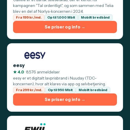
kampagnen "Tal ordentligt", og som sammen med Telia
blev en del af Norlys-koncernen i 2024.
Fra 199 kr./md.
Op til 1.000 Mbit
Mobilt bredbånd
Se priser og info →
eesy
★ 4.0
· 8.576 anmeldelser
eesy er et digitalt lavprisbrand i Nuuday (TDC-
koncernen), hvor alt klares via app og selvbetjening.
Fra 299 kr./md.
Op til 950 Mbit
Mobilt bredbånd
Se priser og info →