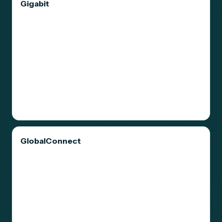
Gigabit
GlobalConnect