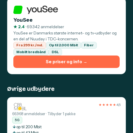
YouSee
★ 2.4
· 69.342 anmeldelser
YouSee er Danmarks største internet- og tv-udbyder og
en del af Nuuday i TDC-koncernen.
Fra 299 kr./md.
Op til 2.000 Mbit
Fiber
Mobilt bredbånd
DSL
Se priser og info →
Øvrige udbydere
★★★★★
4,5
66.968 anmeldelser · Tilbyder 1 pakke
5G
↓
op til 200 Mbit
↑
op til 43 Mbit