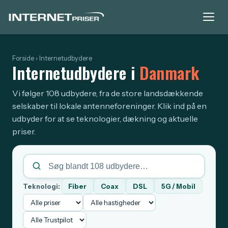
Forside
› Internetudbydere
Internetudbydere i
Danmark
Vi følger 108 udbydere, fra de store landsdækkende
selskaber til lokale antenneforeninger. Klik ind på en
udbyder for at se teknologier, dækning og aktuelle
priser.
Fiber
Coax
DSL
5G / Mobil
Teknologi: