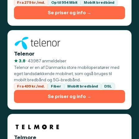
Fra 279 kr./md.
Op til 954 Mbit
Mobilt bredbånd
Se priser og info →
Telenor
★ 3.8
· 43.987 anmeldelser
Telenor er en af Danmarks store mobiloperatører med
eget landsdækkende mobilnet, som også bruges til
mobilt bredbånd og 5G-bredbånd.
Fra 439 kr./md.
Fiber
Mobilt bredbånd
DSL
Se priser og info →
Telmore