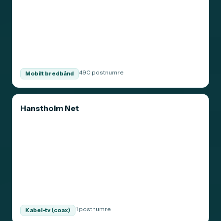
490 postnumre
Mobilt bredbånd
Hanstholm Net
1 postnumre
Kabel-tv (coax)