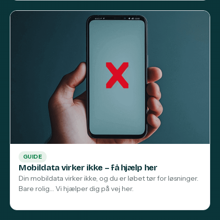
GUIDE
Mobildata virker ikke – få hjælp her
Din mobildata virker ikke, og du er løbet tør for løsninger.
Bare rolig… Vi hjælper dig på vej her.