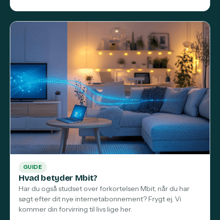
GUIDE
Hvad betyder Mbit?
Har du også studset over forkortelsen Mbit, når du har
søgt efter dit nye internetabonnement? Frygt ej. Vi
kommer din forvirring til livs lige her.