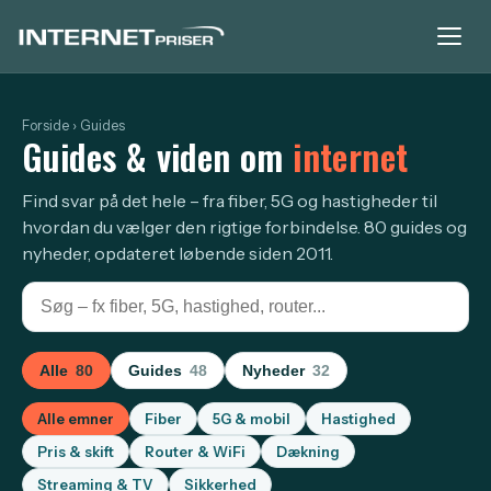
Forside
› Guides
Guides & viden om
internet
Find svar på det hele – fra fiber, 5G og hastigheder til
hvordan du vælger den rigtige forbindelse. 80 guides og
nyheder, opdateret løbende siden 2011.
Alle
80
Guides
48
Nyheder
32
Alle emner
Fiber
5G & mobil
Hastighed
Pris & skift
Router & WiFi
Dækning
Streaming & TV
Sikkerhed