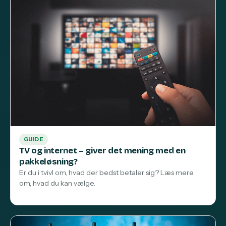
GUIDE
TV og internet – giver det mening med en
pakkeløsning?
Er du i tvivl om, hvad der bedst betaler sig? Læs mere
om, hvad du kan vælge.