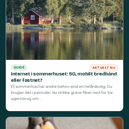
GUIDE
AKTUELT NU
Internet i sommerhuset: 5G, mobilt bredbånd
eller fastnet?
Et sommerhus har andre behov end en helårsbolig: Du
bruger det i perioder, du vil ikke grave fiber ned for tre
ugers brug om…