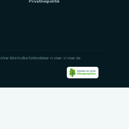
Privatlivspolitik
rker ikke hvilke forbindelser vi viser: vi viser de