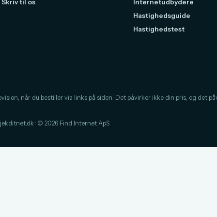
Skriv til os
Internetudbydere
Hastighedsguide
Hastighedstest
sion, når du bestiller via links på siden. Det påvirker ikke din pris, og det påvi
kditnet.dk · © 2026 Find Internet ApS