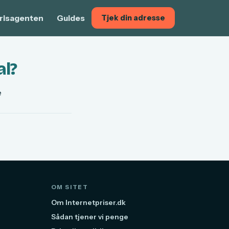
risagenten
Guides
Tjek din adresse
al?
e
OM SITET
Om Internetpriser.dk
Sådan tjener vi penge