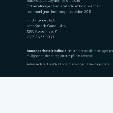
baseret på udbydernes officielle
indberetninger. Bag sitet står et hold, der har
sammenlignet internetpriser siden 2011.
Find Internet ApS
Jens Kofods Gade 1, 4. tv
1268 København K
CVR: 36 55 99 77
Annoncørbetalt indhold.
Internetpriser.dk modtager provi
muligheder, der er registreret på din adresse.
Adressedata: DAWA / Dataforsyningen · Dækningsdata: Tje