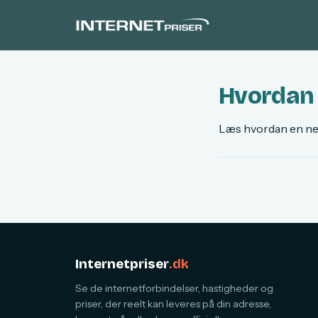
Hvordan f
Læs hvordan en ne
Internetpriser
.dk
Se de internetforbindelser, hastigheder og
priser, der reelt kan leveres på din adresse,