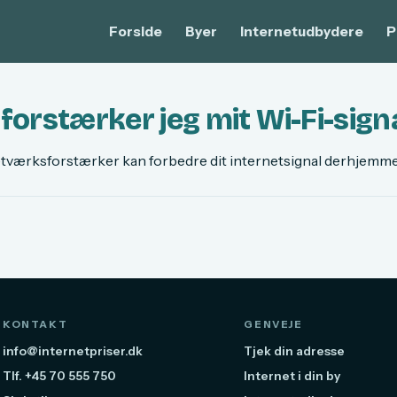
Forside
Byer
Internetudbydere
P
orstærker jeg mit Wi-Fi-sign
tværksforstærker kan forbedre dit internetsignal derhjemm
KONTAKT
GENVEJE
info@internetpriser.dk
Tjek din adresse
Tlf. +45 70 555 750
Internet i din by