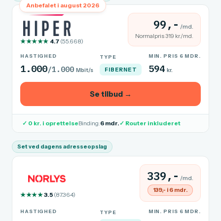
Anbefalet i august 2026
99,-
/md.
Normalpris 319 kr./md.
★★★★★
4.7
(55.668)
HASTIGHED
MIN. PRIS 6 MDR.
TYPE
1.000
594
/1.000
FIBERNET
Mbit/s
kr.
Se tilbud →
✓ 0 kr. i oprettelse
Binding:
6 mdr.
✓ Router inkluderet
Set ved dagens adresseopslag
339,-
/md.
139,- i 6 mdr.
★★★★
3.5
(87.364)
HASTIGHED
MIN. PRIS 6 MDR.
TYPE