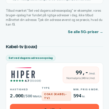
Tilbud mærket "Set ved dagens adresseopslag" er eksempler, vores
bruger-opslag har fundet på rigtige adresser i dag, ikke tilbud
målrettet din adresse. Tjek din adresse øverst og se præcis, hvad du
kan få.
Se alle 5G-priser →
Kabel-tv (coax)
Set ved dagens adresseopslag
99,-
/md.
Normalpris 249 kr./md.
★★★★★
4.7
(55.668)
TYPE
HASTIGHED
MIN. PRIS 6 MDR.
COAX (KABEL-
2.000
594
/500
Mbit/s
kr.
TV)