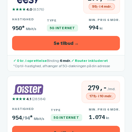
99,- i 4 mdr.
★★★★
4.0
(8.576)
HASTIGHED
MIN. PRIS 6 MDR.
TYPE
*
994
950
5G INTERNET
kr.
Mbit/s
Se tilbud →
✓ 0 kr. i oprettelse
Binding:
6 mdr.
✓ Router inkluderet
*Op til-hastighed, afhænger af 5G-dækningen på din adresse
279,-
/md.
179,- i 10 mdr.
★★★★
4.1
(28.584)
HASTIGHED
MIN. PRIS 6 MDR.
TYPE
*
1.074
954
/94
5G INTERNET
kr.
Mbit/s