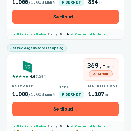
1.000
834
/1.000
FIBERNET
Mbit/s
kr.
Se tilbud →
✓ 0 kr. i oprettelse
Binding:
6 mdr.
✓ Router inkluderet
Set ved dagens adresseopslag
369,-
/md.
0,- i 3 mdr.
★★★★★
4.6
(1.284)
HASTIGHED
MIN. PRIS 6 MDR.
TYPE
1.000
1.107
/1.000
FIBERNET
Mbit/s
kr.
Se tilbud →
✓ 0 kr. i oprettelse
Binding:
6 mdr.
✓ Router inkluderet