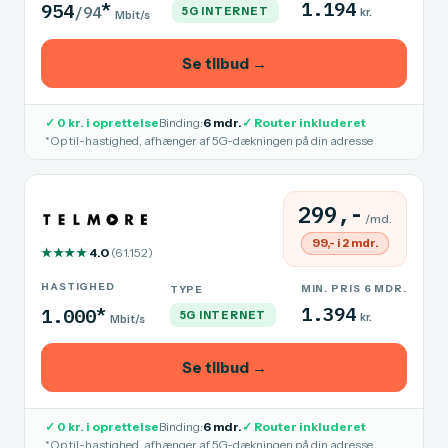
*
1.194
954
/94
5G INTERNET
kr.
Mbit/s
Se tilbud →
✓ 0 kr. i oprettelse
Binding:
6 mdr.
✓ Router inkluderet
*Op til-hastighed, afhænger af 5G-dækningen på din adresse
299,-
/md.
99,- i 2 mdr.
★★★★
4.0
(61.152)
HASTIGHED
MIN. PRIS 6 MDR.
TYPE
*
1.394
1.000
5G INTERNET
kr.
Mbit/s
Se tilbud →
✓ 0 kr. i oprettelse
Binding:
6 mdr.
✓ Router inkluderet
*Op til-hastighed, afhænger af 5G-dækningen på din adresse