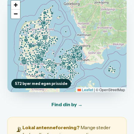
+
−
572 byer med egen prisside
Leaflet
|
© OpenStreetMap
Find din by →
Lokal antenneforening?
Mange steder
📡