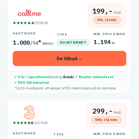
199,-
/md.
99,- i 3 mdr.
★★★★
4.4
(37.408)
HASTIGHED
MIN. PRIS 6 MDR.
TYPE
*
1.194
1.000
/94
5G INTERNET
kr.
Mbit/s
Se tilbud →
✓ 0 kr. i oprettelse
Binding:
6 mdr.
✓ Router inkluderet
✓ 500 GB data/md.
*Op til-hastighed, afhænger af 5G-dækningen på din adresse
299,-
/md.
199,- i 12 mdr.
★★★★
3.6
(20.164)
HASTIGHED
MIN. PRIS 6 MDR.
TYPE