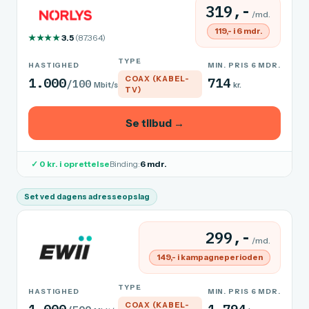
319,-
/md.
119,- i 6 mdr.
★★★★
3.5
(87.364)
TYPE
HASTIGHED
MIN. PRIS 6 MDR.
COAX (KABEL-
1.000
714
/100
Mbit/s
kr.
TV)
Se tilbud →
✓ 0 kr. i oprettelse
Binding:
6 mdr.
Set ved dagens adresseopslag
299,-
/md.
149,- i kampagneperioden
TYPE
HASTIGHED
MIN. PRIS 6 MDR.
COAX (KABEL-