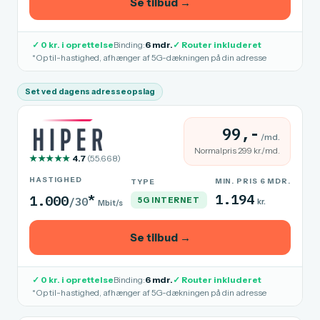
Se tilbud →
✓ 0 kr. i oprettelse
Binding:
6 mdr.
✓ Router inkluderet
*Op til-hastighed, afhænger af 5G-dækningen på din adresse
Set ved dagens adresseopslag
99,-
/md.
Normalpris 299 kr./md.
★★★★★
4.7
(55.668)
HASTIGHED
MIN. PRIS 6 MDR.
TYPE
*
1.194
1.000
/30
5G INTERNET
kr.
Mbit/s
Se tilbud →
✓ 0 kr. i oprettelse
Binding:
6 mdr.
✓ Router inkluderet
*Op til-hastighed, afhænger af 5G-dækningen på din adresse