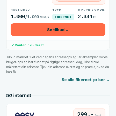
HASTIGHED
MIN. PRIS 6 MDR.
TYPE
1.000
2.334
/1.000
FIBERNET
Mbit/s
kr.
Se tilbud →
✓ Router inkluderet
Tilbud mærket "Set ved dagens adresseopslag" er eksempler, vores
bruger-opslag har fundet på rigtige adresser i dag, ikke tilbud
målrettet din adresse. Tjek din adresse øverst og se præcis, hvad du
kan få.
Se alle fibernet-priser →
5G internet
299,-
/md.