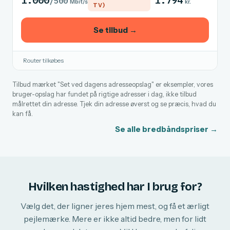
1.000
1.794
/500
Mbit/s
kr.
TV)
Se tilbud →
Router tilkøbes
Tilbud mærket "Set ved dagens adresseopslag" er eksempler, vores
bruger-opslag har fundet på rigtige adresser i dag, ikke tilbud
målrettet din adresse. Tjek din adresse øverst og se præcis, hvad du
kan få.
Se alle bredbåndspriser →
Hvilken hastighed har I brug for?
Vælg det, der ligner jeres hjem mest, og få et ærligt
pejlemærke. Mere er ikke altid bedre, men for lidt