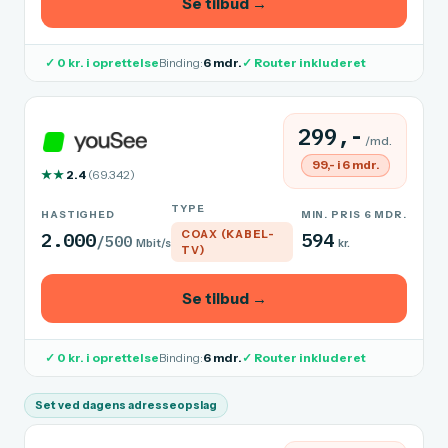
Se tilbud →
✓ 0 kr. i oprettelse
Binding:
6 mdr.
✓ Router inkluderet
299,-
/md.
99,- i 6 mdr.
★★
2.4
(69.342)
TYPE
HASTIGHED
MIN. PRIS 6 MDR.
COAX (KABEL-
2.000
594
/500
Mbit/s
kr.
TV)
Se tilbud →
✓ 0 kr. i oprettelse
Binding:
6 mdr.
✓ Router inkluderet
Set ved dagens adresseopslag