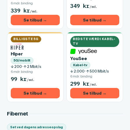
6 mdr. binding
349 kr
/md.
339 kr
/md.
Se tilbud →
Se tilbud →
BILLIGSTE 5G
BEDSTE VÆRDI KABEL-
TV
Hiper
YouSee
5G/mobilt
Kabel-tv
↓ 200 · ↑ 2 Mbit/s
↓ 2.000 · ↑ 500 Mbit/s
6 mdr. binding
6 mdr. binding
99 kr
/md.
299 kr
/md.
Se tilbud →
Se tilbud →
Fibernet
Set ved dagens adresseopslag