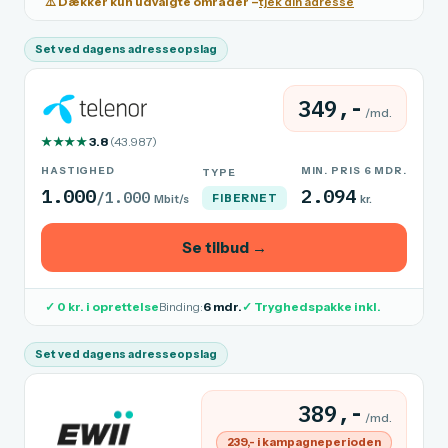
⚠️ Dækker kun udvalgte områder –
tjek din adresse
Set ved dagens adresseopslag
349,-
/md.
★★★★
3.8
(43.987)
HASTIGHED
MIN. PRIS 6 MDR.
TYPE
1.000
2.094
/1.000
FIBERNET
Mbit/s
kr.
Se tilbud →
✓ 0 kr. i oprettelse
Binding:
6 mdr.
✓ Tryghedspakke inkl.
Set ved dagens adresseopslag
389,-
/md.
239,- i kampagneperioden