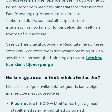
Vores system henter løbende priser fra udbyderne og
kombinerer dem med dækningsdata fra Styrelsen for
Dataforsyning og Infrastrukturs tjeneste
Tjekditnet.dk. Du ser altså altid opdaterede
internetpriser, og kun for forbindelser der reelt kan
leveres på din adresse.
Vi er uafhængige af udbyderne. Resultaterne sorteres
efter pris, ikke efter hvem der betaler mest, og du kan
selv filtrere på hastighed, binding og router.
Læs her,
hvordan vi tjener penge
.
Hvilken type internetforbindelse findes der?
Din adresse afgør, hvilke teknologier du kan vælge
imellem. De mest udbredte er:
Fibernet
(op til 5.000+ Mbit/s): hurtigst og mest
stabilt, med samme hastighed op og ned.