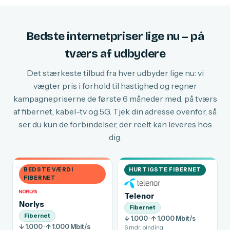
Bedste internetpriser lige nu – på
tværs af udbydere
Det stærkeste tilbud fra hver udbyder lige nu: vi
vægter pris i forhold til hastighed og regner
kampagnepriserne de første 6 måneder med, på tværs
af fibernet, kabel-tv og 5G. Tjek din adresse ovenfor, så
ser du kun de forbindelser, der reelt kan leveres hos
dig.
BEDSTE VÆRDI
HURTIGSTE FIBERNET
FIBERNET
Telenor
Norlys
Fibernet
Fibernet
↓ 1.000 · ↑ 1.000 Mbit/s
↓ 1.000 · ↑ 1.000 Mbit/s
6 mdr. binding