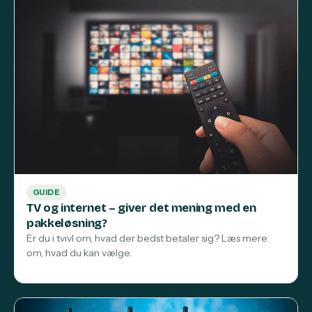
GUIDE
TV og internet – giver det mening med en
pakkeløsning?
Er du i tvivl om, hvad der bedst betaler sig? Læs mere
om, hvad du kan vælge.