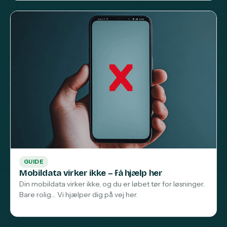
GUIDE
Mobildata virker ikke – få hjælp her
Din mobildata virker ikke, og du er løbet tør for løsninger.
Bare rolig… Vi hjælper dig på vej her.