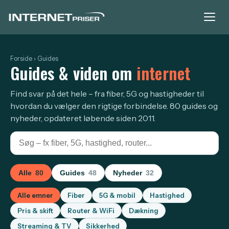
Forside
› Guides
Guides & viden om
internet
Find svar på det hele – fra fiber, 5G og hastigheder til
hvordan du vælger den rigtige forbindelse. 80 guides og
nyheder, opdateret løbende siden 2011.
Alle
80
Guides
48
Nyheder
32
Alle emner
Fiber
5G & mobil
Hastighed
Pris & skift
Router & WiFi
Dækning
Streaming & TV
Sikkerhed