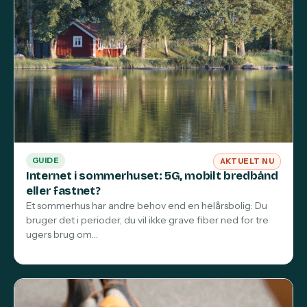
GUIDE
AKTUELT NU
Internet i sommerhuset: 5G, mobilt bredbånd
eller fastnet?
Et sommerhus har andre behov end en helårsbolig: Du
bruger det i perioder, du vil ikke grave fiber ned for tre
ugers brug om…