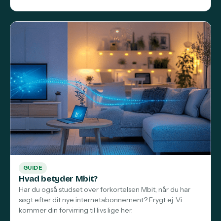
GUIDE
Hvad betyder Mbit?
Har du også studset over forkortelsen Mbit, når du har
søgt efter dit nye internetabonnement? Frygt ej. Vi
kommer din forvirring til livs lige her.