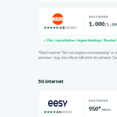
HASTIGHED
1.000
/1.00
★★★★★
4.8
(26.381)
✓ 0 kr. i oprettelse
✓ Ingen binding
✓ Router 
Tilbud mærket "Set ved dagens adresseopslag" er ek
adresser i dag, ikke tilbud målrettet din adresse. Tj
5G internet
HASTIGHED
*
950
Mbit/s
★★★★
4.0
(8.576)