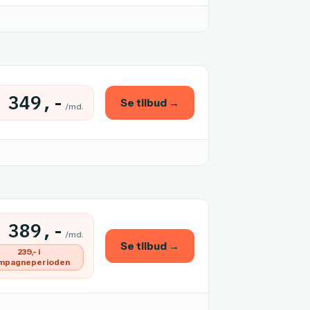
349,-
Se tilbud →
/md.
389,-
/md.
Se tilbud →
239,- i
mpagneperioden