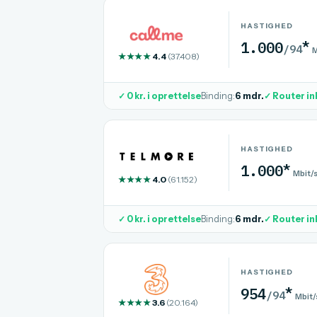
HASTIGHED
*
1.000
/94
M
★★★★
4.4
(37.408)
✓ 0 kr. i oprettelse
Binding:
6 mdr.
✓ Router in
HASTIGHED
*
1.000
Mbit/
★★★★
4.0
(61.152)
✓ 0 kr. i oprettelse
Binding:
6 mdr.
✓ Router in
HASTIGHED
*
954
/94
Mbit/
★★★★
3.6
(20.164)