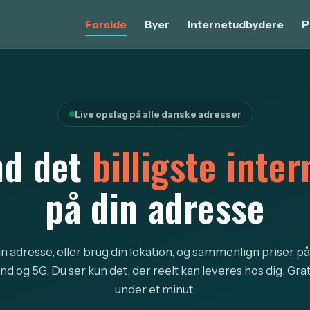
Forside
Byer
Internetudbydere
P
Live opslag på alle danske adresser
nd det
billigste inter
på din adresse
in adresse, eller brug din lokation, og sammenlign priser på
d og 5G. Du ser kun det, der reelt kan leveres hos dig. Grat
under et minut.