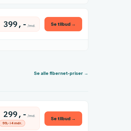
399,-
Se tilbud →
/md.
Se alle fibernet-priser →
299,-
/md.
Se tilbud →
99,- i 4 mdr.