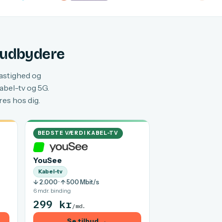
f udbydere
hastighed og
abel-tv og 5G.
res hos dig.
BEDSTE VÆRDI KABEL-TV
YouSee
Kabel-tv
↓ 2.000 · ↑ 500 Mbit/s
6 mdr. binding
299 kr
/md.
Se tilbud →