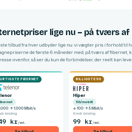
ternetpriser lige nu – på tværs a
te tilbud fra hver udbyder lige nu: vi vægter pris i forhold til 
nepriserne de første 6 måneder med, på tværs af fibernet, k
resse ovenfor, så ser du kun de forbindelser, der reelt kan leve
URTIGSTE FIBERNET
BILLIGSTE 5G
lenor
Hiper
ibernet
5G/mobilt
.000 · ↑ 1.000 Mbit/s
↓ 100 · ↑ 5 Mbit/s
dr. binding
6 mdr. binding
49 kr
99 kr
/md.
/md.
Se tilbud →
Se tilbud →