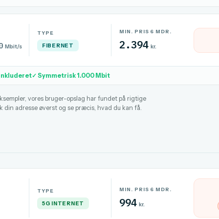
MIN. PRIS 6 MDR.
TYPE
2.394
0
FIBERNET
Mbit/s
kr.
inkluderet
✓ Symmetrisk 1.000 Mbit
sempler, vores bruger-opslag har fundet på rigtige
ek din adresse øverst og se præcis, hvad du kan få.
MIN. PRIS 6 MDR.
TYPE
994
5G INTERNET
kr.