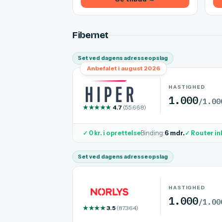
Fibernet
Set ved dagens adresseopslag
Anbefalet i august 2026
HASTIGHED
1.000
/1.00
★★★★★
4.7
(55.668)
✓ 0 kr. i oprettelse
Binding:
6 mdr.
✓ Router in
Set ved dagens adresseopslag
HASTIGHED
1.000
/1.00
★★★★
3.5
(87.364)