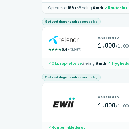
Oprettelse:
198 kr.
Binding:
6 mdr.
✓ Router ink
Set ved dagens adresseopslag
HASTIGHED
1.000
/1.00
★★★★
3.8
(43.987)
✓ 0 kr. i oprettelse
Binding:
6 mdr.
✓ Tryghedsp
Set ved dagens adresseopslag
HASTIGHED
1.000
/1.00
✓ Router inkluderet