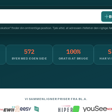
B
kation" finder din omtrentlige position. Tjek altid, at adressen i feltet er den rigtige, fø
572
100%
S
T
BYER MED EGEN SIDE
GRATIS AT BRUGE
HAR VI
VI SAMMENLIGNER PRISER FRA BL.A.