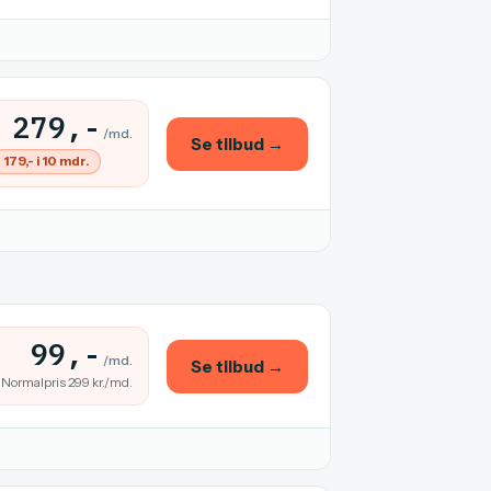
279,-
/md.
Se tilbud →
179,- i 10 mdr.
99,-
/md.
Se tilbud →
Normalpris 299 kr./md.