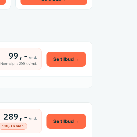
99,-
/md.
Se tilbud →
Normalpris 299 kr./md.
289,-
/md.
Se tilbud →
189,- i 6 mdr.