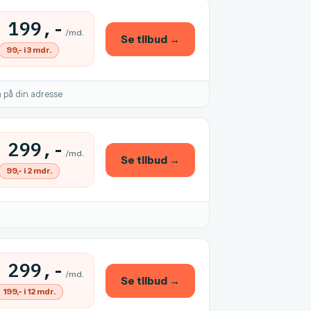
199,-
/md.
Se tilbud →
99,- i 3 mdr.
 på din adresse
299,-
/md.
Se tilbud →
99,- i 2 mdr.
299,-
/md.
Se tilbud →
199,- i 12 mdr.