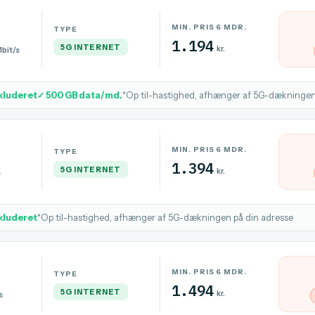
MIN. PRIS 6 MDR.
TYPE
1.194
5G INTERNET
kr.
bit/s
kluderet
✓ 500 GB data/md.
*Op til-hastighed, afhænger af 5G-dækningen
MIN. PRIS 6 MDR.
TYPE
1.394
5G INTERNET
kr.
s
kluderet
*Op til-hastighed, afhænger af 5G-dækningen på din adresse
MIN. PRIS 6 MDR.
TYPE
1.494
5G INTERNET
kr.
s