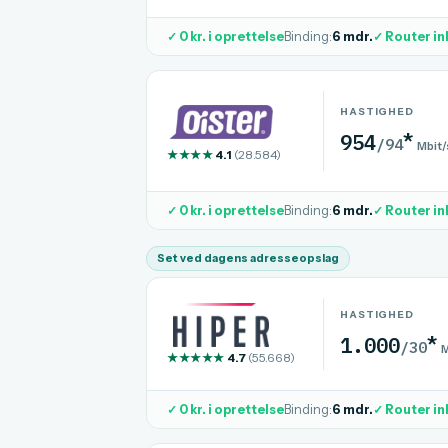
✓ 0 kr. i oprettelse
Binding:
6 mdr.
✓ Router in
HASTIGHED
*
954
/94
Mbit/
★★★★
4.1
(28.584)
✓ 0 kr. i oprettelse
Binding:
6 mdr.
✓ Router in
Set ved dagens adresseopslag
HASTIGHED
*
1.000
/30
M
★★★★★
4.7
(55.668)
✓ 0 kr. i oprettelse
Binding:
6 mdr.
✓ Router in