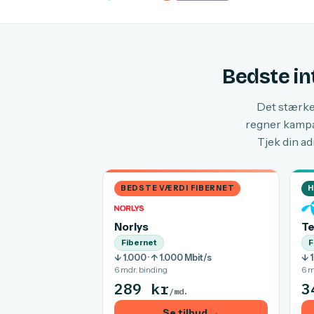
Bedste in
Det stærkes
regner kampag
Tjek din ad
BEDSTE VÆRDI FIBERNET
H
Norlys
Te
Fibernet
F
↓ 1.000 · ↑ 1.000 Mbit/s
↓ 1
6 mdr. binding
6 m
289 kr
3
/md.
Se tilbud →