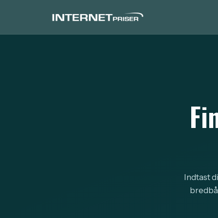
Fi
Indtast d
bredbån