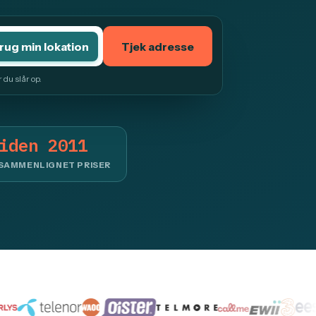
rug min lokation
Tjek adresse
r du slår op.
iden 2011
 SAMMENLIGNET PRISER