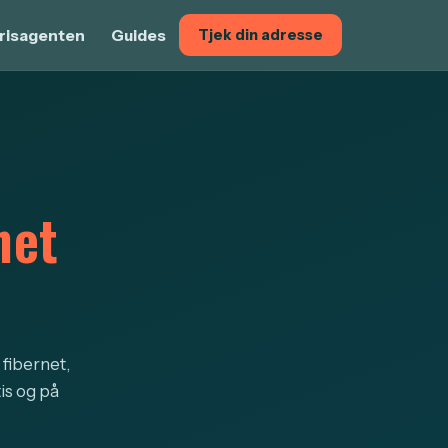
risagenten
Guides
Tjek din adresse
net
 fibernet,
is og på