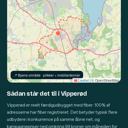
📍️ Byens område · prikker = mobilantenner
Leaflet
|
© OpenStreetMap
Sådan står det til i Vipperød
Vipperød er reelt færdigudbygget med fiber: 100% af
adresserne har fiber registreret. Det betyder typisk flere
udbydere i konkurrence på samme åbne net, og
kampagnepriser ned omkring 99 kroner om måneden for