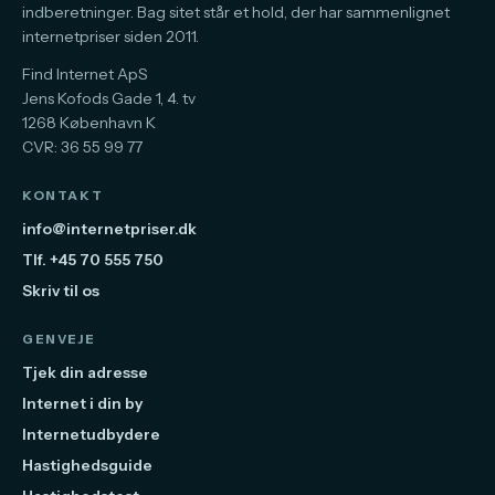
indberetninger. Bag sitet står et hold, der har sammenlignet
internetpriser siden 2011.
Find Internet ApS
Jens Kofods Gade 1, 4. tv
1268 København K
CVR: 36 55 99 77
KONTAKT
info@internetpriser.dk
Tlf. +45 70 555 750
Skriv til os
GENVEJE
Tjek din adresse
Internet i din by
Internetudbydere
Hastighedsguide