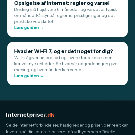
Opsigelse af internet: regler og varsel
Binding må højst vare 6 måneder, og varslet er typisk
en måned. Få styr på reglerne, prisstigninger og det
praktiske ved skiftet.
Læs guiden →
Hvad er Wi-Fi 7, og er det noget for dig?
Wi-Fi 7 giver højere fart og lavere forsinkelse, men
kræver nye enheder. Se hvornår opgraderingen giver
mening, og hvornår den kan vente.
Læs guiden →
Internetpriser
.dk
Se de internetforbindelser, hastigheder og priser, der reelt kan
leveres på din adresse, baseret på udbydernes officielle