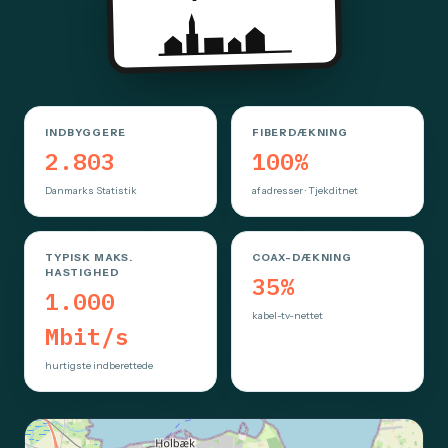
INDBYGGERE
FIBERDÆKNING
2.803
100%
Danmarks Statistik
af adresser · Tjekditnet
TYPISK MAKS.
COAX-DÆKNING
HASTIGHED
35%
1.000
kabel-tv-nettet
Mbit/s
hurtigste indberettede