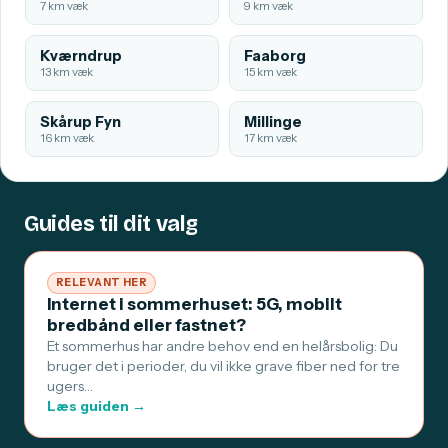
7 km væk
9 km væk
Kværndrup
Faaborg
13 km væk
15 km væk
Skårup Fyn
Millinge
16 km væk
17 km væk
Guides til dit valg
RELEVANT HER
Internet i sommerhuset: 5G, mobilt
bredbånd eller fastnet?
Et sommerhus har andre behov end en helårsbolig: Du
bruger det i perioder, du vil ikke grave fiber ned for tre
ugers…
Læs guiden →