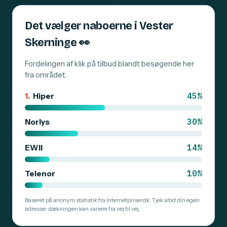
Det vælger naboerne i Vester
Skerninge
👀
Fordelingen af klik på tilbud blandt besøgende her
fra området.
45%
1.
Hiper
30%
Norlys
14%
EWII
10%
Telenor
Baseret på anonym statistik fra Internetpriser.dk. Tjek altid din egen
adresse: dækningen kan variere fra vej til vej.