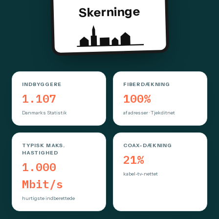
Skerninge
INDBYGGERE
FIBERDÆKNING
1.107
100%
Danmarks Statistik
af adresser · Tjekditnet
TYPISK MAKS.
COAX-DÆKNING
HASTIGHED
21%
1.000
kabel-tv-nettet
Mbit/s
hurtigste indberettede