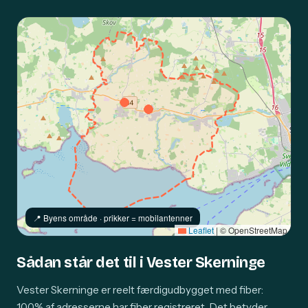
📍️ Byens område · prikker = mobilantenner
Leaflet
|
© OpenStreetMap
Sådan står det til i Vester Skerninge
Vester Skerninge er reelt færdigudbygget med fiber:
100% af adresserne har fiber registreret. Det betyder