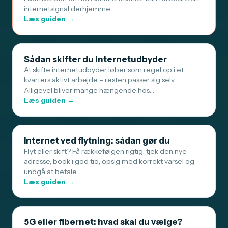
internetsignal derhjemme
Læs guiden →
Sådan skifter du internetudbyder
At skifte internetudbyder løber som regel op i et
kvarters aktivt arbejde – resten passer sig selv.
Alligevel bliver mange hængende hos…
Læs guiden →
Internet ved flytning: sådan gør du
Flyt eller skift? Få rækkefølgen rigtig: tjek den nye
adresse, book i god tid, opsig med korrekt varsel og
undgå at betale…
Læs guiden →
5G eller fibernet: hvad skal du vælge?