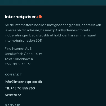
Internetpriser
.dk
Se de internetforbindelser, hastigheder og priser, der reelt kan
leveres på din adresse, baseret på udbydernes officielle
indberetninger. Bag sitet står et hold, der har sammenlignet
internetpriser siden 2011.
Find Internet ApS
Jens Kofods Gade 1, 4. tv
1268 København K
CVR: 36 55 99 77
KONTAKT
info@internetpriser.dk
Tlf. +45 70 555 750
Skriv til os
GENVEJE