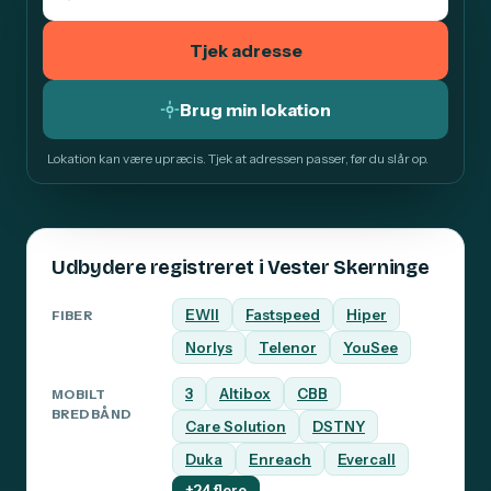
Tjek adresse
Brug min lokation
Lokation kan være upræcis. Tjek at adressen passer, før du slår op.
Udbydere registreret i Vester Skerninge
EWII
Fastspeed
Hiper
FIBER
Norlys
Telenor
YouSee
3
Altibox
CBB
MOBILT
BREDBÅND
Care Solution
DSTNY
Duka
Enreach
Evercall
+24 flere