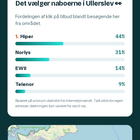
Det vælger naboerne i Ullerslev
👀
Fordelingen af klik på tilbud blandt besøgende her
fra området.
44%
1.
Hiper
31%
Norlys
14%
EWII
9%
Telenor
Baseret på anonym statistik fra Internetpriser.dk. Tjek altid din egen
adresse: dækningen kan variere fra vej til vej.