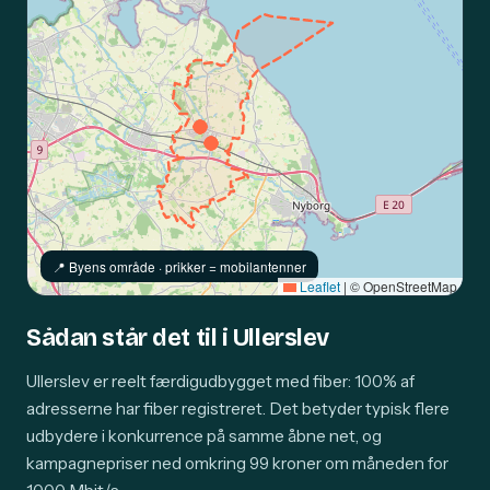
📍️ Byens område · prikker = mobilantenner
Leaflet
|
© OpenStreetMap
Sådan står det til i Ullerslev
Ullerslev er reelt færdigudbygget med fiber: 100% af
adresserne har fiber registreret. Det betyder typisk flere
udbydere i konkurrence på samme åbne net, og
kampagnepriser ned omkring 99 kroner om måneden for