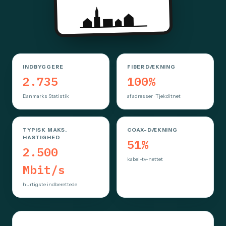
INDBYGGERE
FIBERDÆKNING
2.735
100%
Danmarks Statistik
af adresser · Tjekditnet
TYPISK MAKS.
COAX-DÆKNING
HASTIGHED
51%
2.500
kabel-tv-nettet
Mbit/s
hurtigste indberettede