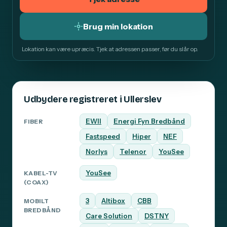
Brug min lokation
Lokation kan være upræcis. Tjek at adressen passer, før du slår op.
Udbydere registreret i Ullerslev
EWII
Energi Fyn Bredbånd
FIBER
Fastspeed
Hiper
NEF
Norlys
Telenor
YouSee
YouSee
KABEL-TV
(COAX)
3
Altibox
CBB
MOBILT
BREDBÅND
Care Solution
DSTNY