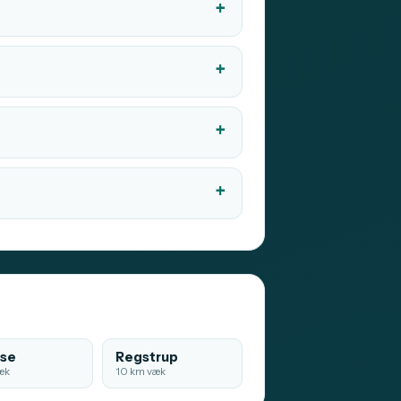
øse
Regstrup
æk
10 km væk