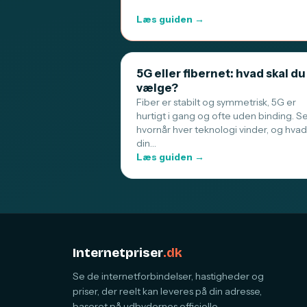
Læs guiden →
5G eller fibernet: hvad skal du
vælge?
Fiber er stabilt og symmetrisk, 5G er
hurtigt i gang og ofte uden binding. S
hvornår hver teknologi vinder, og hvad
din…
Læs guiden →
Internetpriser
.dk
Se de internetforbindelser, hastigheder og
priser, der reelt kan leveres på din adresse,
baseret på udbydernes officielle