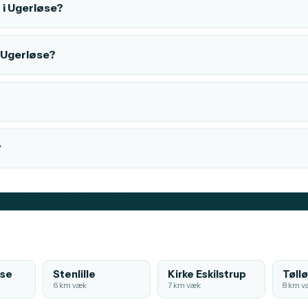
 i Ugerløse?
i Ugerløse?
?
øse
Stenlille
Kirke Eskilstrup
Tøll
6 km væk
7 km væk
8 km v