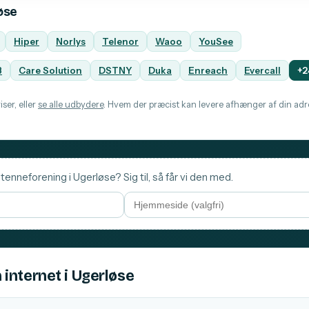
øse
Hiper
Norlys
Telenor
Waoo
YouSee
B
Care Solution
DSTNY
Duka
Enreach
Evercall
+2
ser, eller
se alle udbydere
. Hvem der præcist kan levere afhænger af din adre
tenneforening i Ugerløse? Sig til, så får vi den med.
 internet i Ugerløse