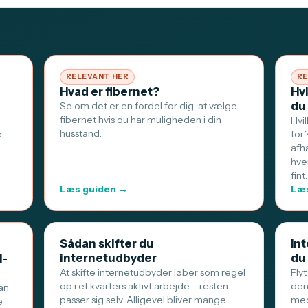
RELEVANT HER
RE
Hvad er fibernet?
Hv
du
Se om det er en fordel for dig, at vælge
fibernet hvis du har muligheden i din
Hvi
husstand.
e
for
…
afh
hve
fint
Læs guiden →
Læs
Sådan skifter du
Int
internetudbyder
du
i-
At skifte internetudbyder løber som regel
Flyt
op i et kvarters aktivt arbejde – resten
den
an
passer sig selv. Alligevel bliver mange
med
e