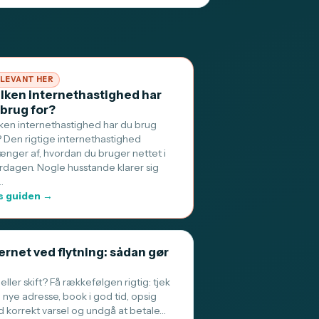
LEVANT HER
ilken internethastighed har
 brug for?
lken internethastighed har du brug
? Den rigtige internethastighed
ænger af, hvordan du bruger nettet i
rdagen. Nogle husstande klarer sig
…
 guiden →
ernet ved flytning: sådan gør
 eller skift? Få rækkefølgen rigtig: tjek
 nye adresse, book i god tid, opsig
 korrekt varsel og undgå at betale…