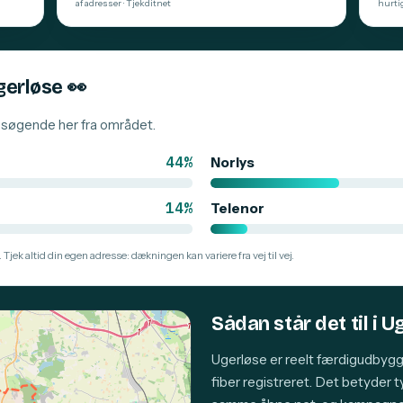
af adresser · Tjekditnet
hurti
gerløse
👀
besøgende her fra området.
44%
Norlys
14%
Telenor
 Tjek altid din egen adresse: dækningen kan variere fra vej til vej.
Sådan står det til i U
Ugerløse er reelt færdigudbygg
fiber registreret. Det betyder 