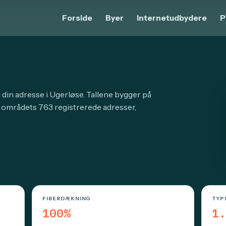
Forside
Byer
Internetudbydere
P
 din adresse i Ugerløse. Tallene bygger på
r områdets 763 registrerede adresser,
FIBERDÆKNING
TYP
100%
1.