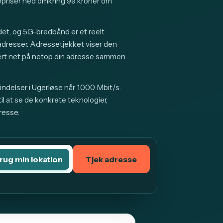
riser ned omkring 99 kroner om
et, og 5G-bredbånd er et reelt
 adresser. Adressetjekket viser den
ert net på netop din adresse sammen
ndelser i Ugerløse når 1.000 Mbit/s.
l at se de konkrete teknologier,
resse.
rug min lokation
Tjek adresse