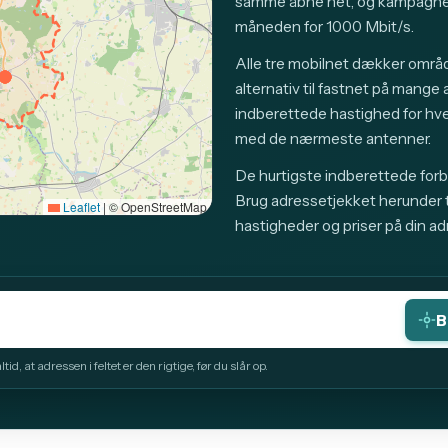
samme åbne net, og kampagnep
måneden for 1000 Mbit/s.
Alle tre mobilnet dækker områd
alternativ til fastnet på mange
indberettede hastighed for hv
med de nærmeste antenner.
De hurtigste indberettede forbi
Brug adressetjekket herunder ti
Leaflet
|
© OpenStreetMap
hastigheder og priser på din ad
B
id, at adressen i feltet er den rigtige, før du slår op.