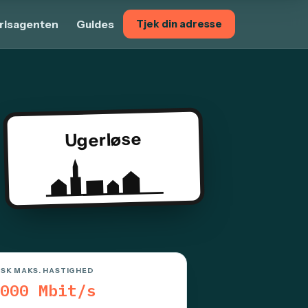
risagenten
Guides
Tjek din adresse
Ugerløse
ISK MAKS. HASTIGHED
000 Mbit/s