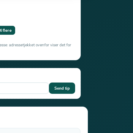
4 flere
sse: adressetjekket ovenfor viser det for
Send tip