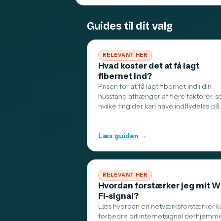
Guides til dit valg
RELEVANT HER
Hvad koster det at få lagt
fibernet ind?
Prisen for at få lagt fibernet ind i din
husstand afhænger af flere faktorer, s
hvilke ting der kan have indflydelse på
Læs guiden →
RELEVANT HER
Hvordan forstærker jeg mit W
Fi-signal?
Læs hvordan en netværksforstærker k
forbedre dit internetsignal derhjemm