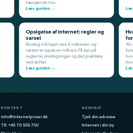
hængende hos…
Læs guiden →
Læs
Opsigelse af internet: regler og
Hva
varsel
for
Binding må højst vare 6 måneder, og
Wi-F
e
varslet er typisk en måned. Få styr på
for
reglerne, prisstigninger og det praktiske
hvo
ved skiftet.
hvo
Læs guiden →
Læs
KONTAKT
GENVEJE
info@internetpriser.dk
Tjek din adresse
Tlf. +45 70 555 750
Internet i din by