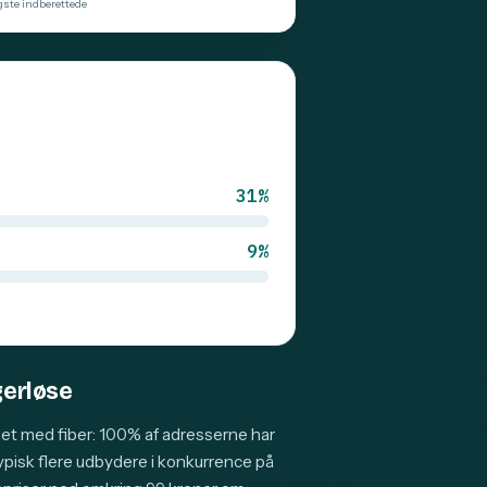
gste indberettede
31%
9%
gerløse
et med fiber: 100% af adresserne har
typisk flere udbydere i konkurrence på