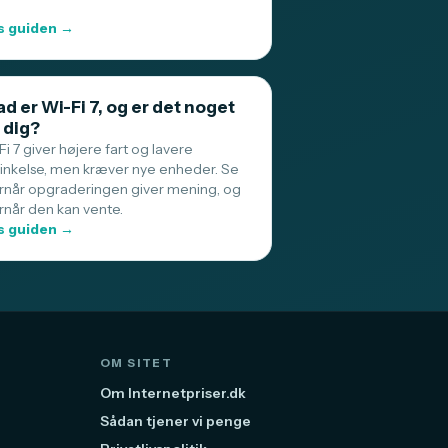
 guiden →
d er Wi-Fi 7, og er det noget
 dig?
i 7 giver højere fart og lavere
sinkelse, men kræver nye enheder. Se
rnår opgraderingen giver mening, og
rnår den kan vente.
 guiden →
OM SITET
Om Internetpriser.dk
Sådan tjener vi penge