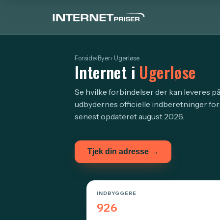
Forside
›
Byer
› Ugerløse
Internet i
Ugerløse
Se hvilke forbindelser der kan leveres på
udbydernes officielle indberetninger fo
senest opdateret august 2026.
Tjek din adresse →
INDBYGGERE
926