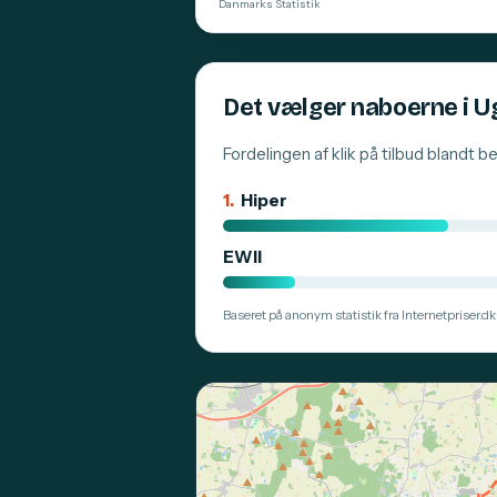
Danmarks Statistik
Det vælger naboerne i U
Fordelingen af klik på tilbud blandt 
1.
Hiper
EWII
Baseret på anonym statistik fra Internetpriser.dk.