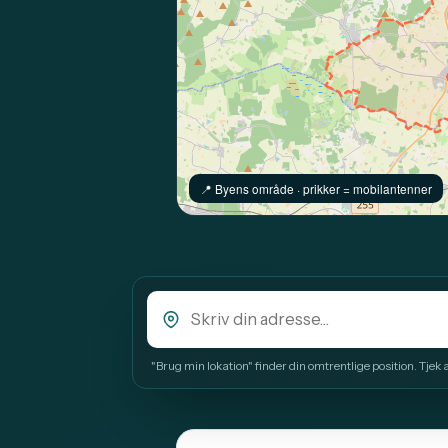
📍️ Byens område · prikker = mobilantenner
"Brug min lokation" finder din omtrentlige position. Tjek alt