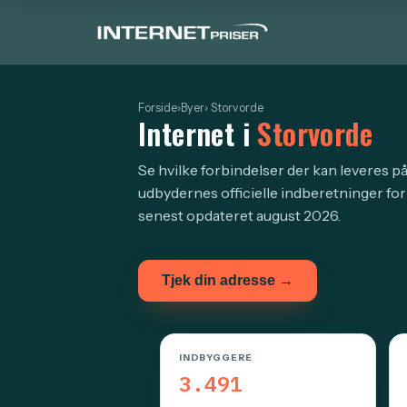
Forside
›
Byer
› Storvorde
Internet i
Storvorde
Se hvilke forbindelser der kan leveres på
udbydernes officielle indberetninger fo
senest opdateret august 2026.
Tjek din adresse →
INDBYGGERE
3.491