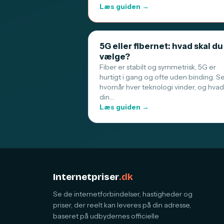
Læs guiden →
5G eller fibernet: hvad skal du
vælge?
Fiber er stabilt og symmetrisk, 5G er
hurtigt i gang og ofte uden binding. S
hvornår hver teknologi vinder, og hvad
din…
Læs guiden →
Internetpriser
.dk
Se de internetforbindelser, hastigheder og
priser, der reelt kan leveres på din adresse,
baseret på udbydernes officielle