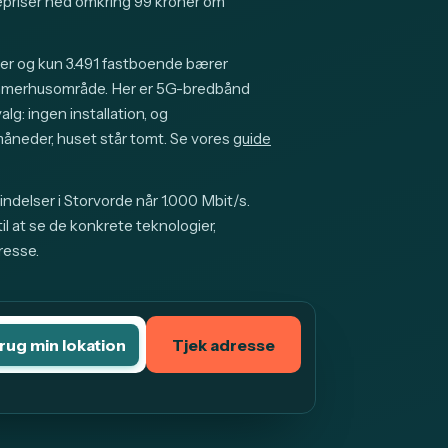
riser ned omkring 99 kroner om
er og kun 3.491 fastboende bærer
mmerhusområde. Her er 5G-bredbånd
lg: ingen installation, og
neder, huset står tomt. Se vores
guide
ndelser i Storvorde når 1.000 Mbit/s.
l at se de konkrete teknologier,
resse.
rug min lokation
Tjek adresse