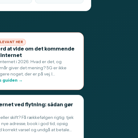
LEVANT HER
rd at vide om det kommende
 internet
internet i 2026: Hvad er det, og
rnår giver det mening? 5G er ikke
gere noget, der er på vej. I…
 guiden →
ernet ved flytning: sådan gør
 eller skift? Få rækkefølgen rigtig: tjek
 nye adresse, book i god tid, opsig
 korrekt varsel og undgå at betale…