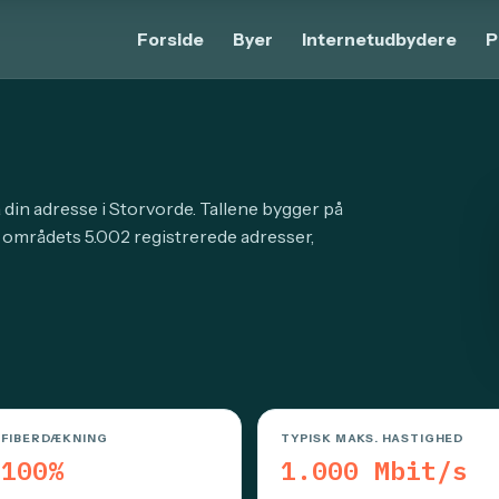
Forside
Byer
Internetudbydere
P
 din adresse i Storvorde. Tallene bygger på
r områdets 5.002 registrerede adresser,
FIBERDÆKNING
TYPISK MAKS. HASTIGHED
100%
1.000 Mbit/s