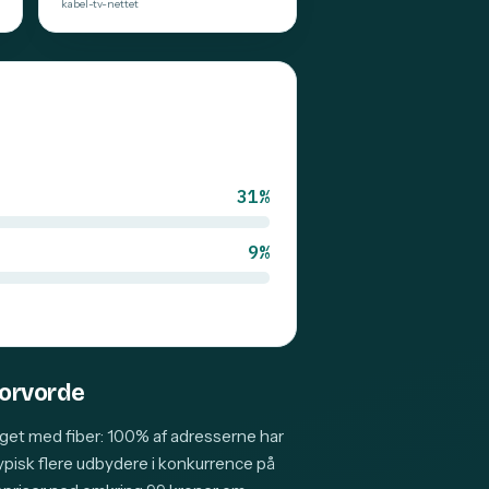
kabel-tv-nettet
31%
9%
Storvorde
get med fiber: 100% af adresserne har
typisk flere udbydere i konkurrence på