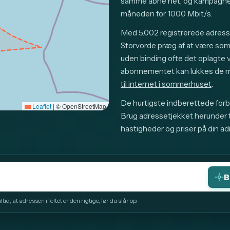
samme åbne net, og kampagnep
måneden for 1000 Mbit/s.
Med 5.002 registrerede adress
Storvorde præg af at være so
uden binding ofte det oplagte va
abonnementet kan lukkes de må
til internet i sommerhuset
.
De hurtigste indberettede forbi
Leaflet
|
© OpenStreetMap
Brug adressetjekket herunder ti
hastigheder og priser på din ad
B
id, at adressen i feltet er den rigtige, før du slår op.