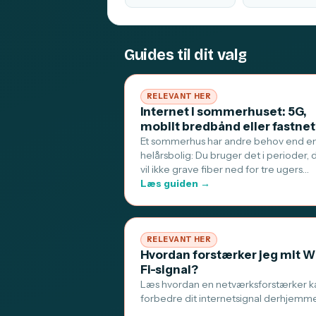
Guides til dit valg
RELEVANT HER
Internet i sommerhuset: 5G,
mobilt bredbånd eller fastne
Et sommerhus har andre behov end e
helårsbolig: Du bruger det i perioder, 
vil ikke grave fiber ned for tre ugers…
Læs guiden →
RELEVANT HER
Hvordan forstærker jeg mit W
Fi-signal?
Læs hvordan en netværksforstærker k
forbedre dit internetsignal derhjemm