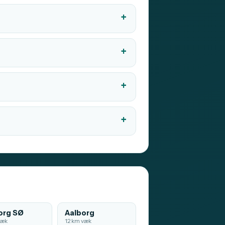
org SØ
Aalborg
væk
12 km væk