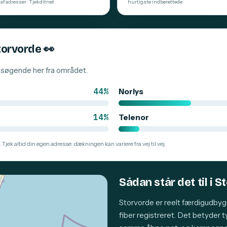
af adresser · Tjekditnet
hurtigste indberettede
Storvorde
👀
besøgende her fra området.
44%
Norlys
14%
Telenor
 Tjek altid din egen adresse: dækningen kan variere fra vej til vej.
Sådan står det til i 
Storvorde er reelt færdigudbyg
fiber registreret. Det betyder 