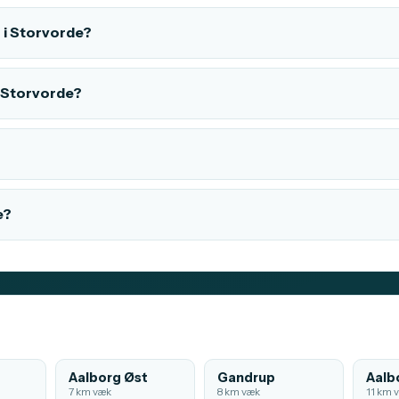
 i Storvorde?
 i Storvorde?
e?
Aalborg Øst
Gandrup
Aalb
7 km væk
8 km væk
11 km 