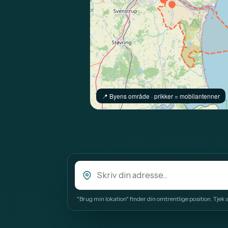
📍️ Byens område · prikker = mobilantenner
"Brug min lokation" finder din omtrentlige position. Tjek alt