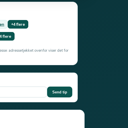
en
+4 flere
4 flere
sse: adressetjekket ovenfor viser det for
Send tip