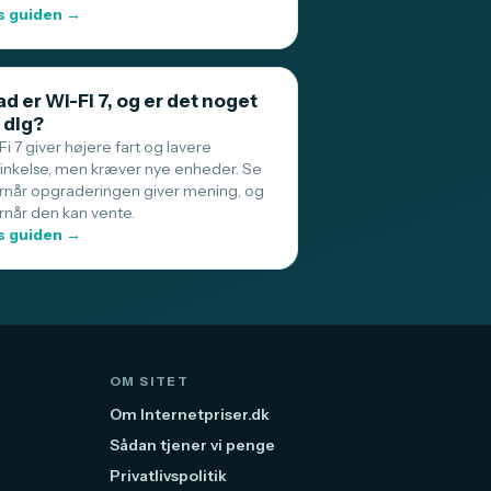
 guiden →
d er Wi-Fi 7, og er det noget
 dig?
i 7 giver højere fart og lavere
sinkelse, men kræver nye enheder. Se
rnår opgraderingen giver mening, og
rnår den kan vente.
 guiden →
OM SITET
Om Internetpriser.dk
Sådan tjener vi penge
Privatlivspolitik