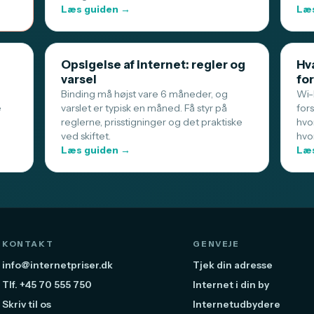
Læs guiden →
Læs
Opsigelse af internet: regler og
Hva
varsel
for
Binding må højst vare 6 måneder, og
Wi-F
e
varslet er typisk en måned. Få styr på
for
reglerne, prisstigninger og det praktiske
hvo
ved skiftet.
hvo
Læs guiden →
Læs
KONTAKT
GENVEJE
info@internetpriser.dk
Tjek din adresse
Tlf. +45 70 555 750
Internet i din by
Skriv til os
Internetudbydere