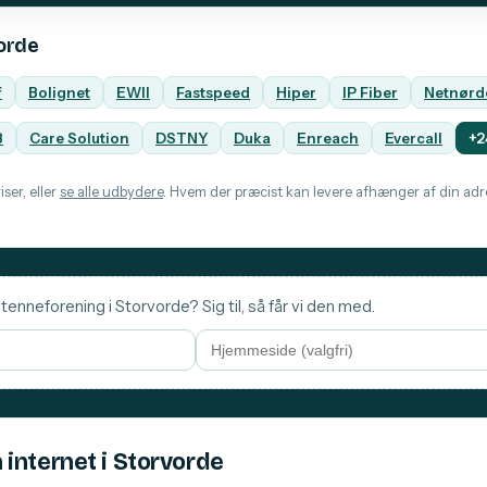
vorde
f
Bolignet
EWII
Fastspeed
Hiper
IP Fiber
Netnørd
B
Care Solution
DSTNY
Duka
Enreach
Evercall
+2
ser, eller
se alle udbydere
. Hvem der præcist kan levere afhænger af din adre
tenneforening i Storvorde? Sig til, så får vi den med.
 internet i Storvorde