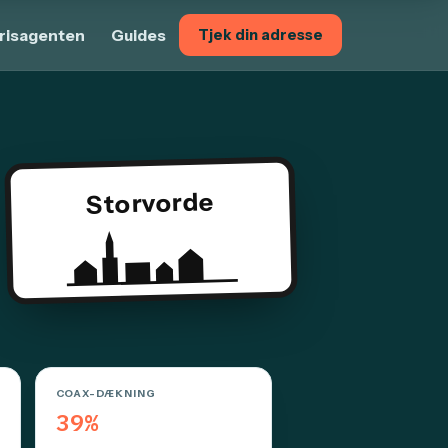
risagenten
Guides
Tjek din adresse
Storvorde
COAX-DÆKNING
39%