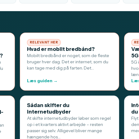
RELEVANT HER
RE
Hvad er mobilt bredbånd?
Væ
t?
5G
Mobilt bredbånd er noget, som de fleste
bruger hver dag. Det er internet, som du
n
5G 
kan tage med dig på farten. Det…
du
hvo
læn
Læs guiden →
Læs
Sådan skifter du
Int
internetudbyder
du
i-
At skifte internetudbyder løber som regel
Flyt
op i et kvarters aktivt arbejde – resten
den
an
passer sig selv. Alligevel bliver mange
med
e
hængende hos…