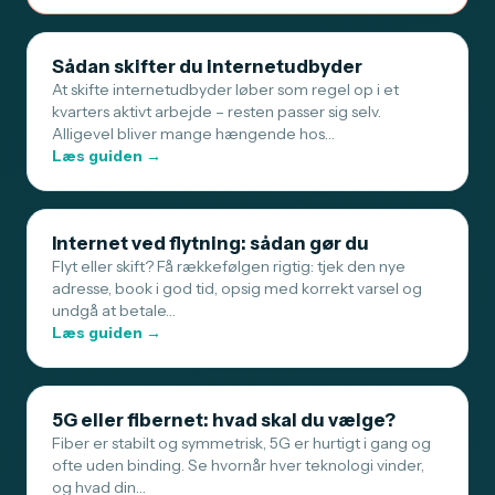
Sådan skifter du internetudbyder
At skifte internetudbyder løber som regel op i et
kvarters aktivt arbejde – resten passer sig selv.
Alligevel bliver mange hængende hos…
Læs guiden →
Internet ved flytning: sådan gør du
Flyt eller skift? Få rækkefølgen rigtig: tjek den nye
adresse, book i god tid, opsig med korrekt varsel og
undgå at betale…
Læs guiden →
5G eller fibernet: hvad skal du vælge?
Fiber er stabilt og symmetrisk, 5G er hurtigt i gang og
ofte uden binding. Se hvornår hver teknologi vinder,
og hvad din…