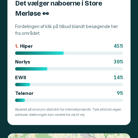
Det vælger naboerne i Store
Merløse
👀
Fordelingen af klik på tilbud blandt besøgende her
fra området.
45%
1.
Hiper
30%
Norlys
14%
EWII
9%
Telenor
Baseret på anonym statistik fra Internetpriser.dk. Tjek altid din egen
adresse: dækningen kan variere fra vej til vej.