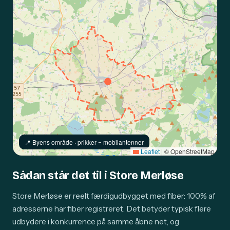
📍️ Byens område · prikker = mobilantenner
Leaflet
|
© OpenStreetMap
Sådan står det til i Store Merløse
Store Merløse er reelt færdigudbygget med fiber: 100% af
adresserne har fiber registreret. Det betyder typisk flere
udbydere i konkurrence på samme åbne net, og