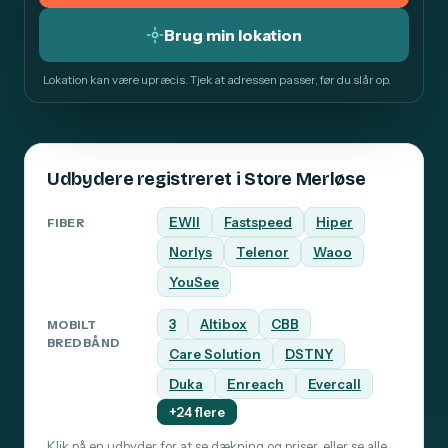
Brug min lokation
Lokation kan være upræcis. Tjek at adressen passer, før du slår op.
Udbydere registreret i Store Merløse
EWII
Fastspeed
Hiper
FIBER
Norlys
Telenor
Waoo
YouSee
3
Altibox
CBB
MOBILT
BREDBÅND
Care Solution
DSTNY
Duka
Enreach
Evercall
+24 flere
Klik på en udbyder for at se dækning og priser, eller
se alle