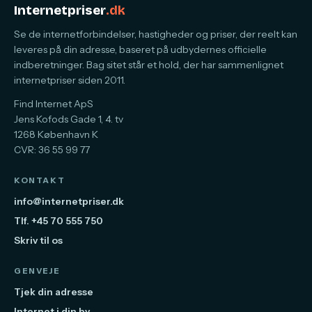
Internetpriser
.dk
Se de internetforbindelser, hastigheder og priser, der reelt kan
leveres på din adresse, baseret på udbydernes officielle
indberetninger. Bag sitet står et hold, der har sammenlignet
internetpriser siden 2011.
Find Internet ApS
Jens Kofods Gade 1, 4. tv
1268 København K
CVR: 36 55 99 77
KONTAKT
info@internetpriser.dk
Tlf. +45 70 555 750
Skriv til os
GENVEJE
Tjek din adresse
Internet i din by