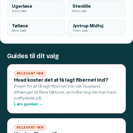
Ugerløse
Stenlille
6 km væk
8 km væk
Tølløse
Jystrup Midtsj
8 km væk
11 km væk
Guides til dit valg
RELEVANT HER
Hvad koster det at få lagt fibernet ind?
Prisen for at få lagt fibernet ind i din husstand
afhænger af flere faktorer, se hvilke ting der kan have
indflydelse på…
Læs guiden →
RELEVANT HER