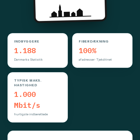
INDBYGGERE
FIBERDÆKNING
1.188
100%
Danmarks Statistik
af adresser · Tjekditnet
TYPISK MAKS.
HASTIGHED
1.000
Mbit/s
hurtigste indberettede