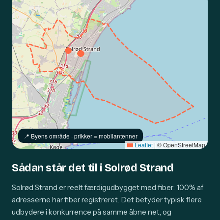
📍️ Byens område · prikker = mobilantenner
Leaflet
|
© OpenStreetMap
Sådan står det til i Solrød Strand
Solrød Strand er reelt færdigudbygget med fiber: 100% af
adresserne har fiber registreret. Det betyder typisk flere
udbydere i konkurrence på samme åbne net, og