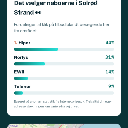
Det vælger naboerne i Solrød
Strand
👀
Fordelingen af klik på tilbud blandt besøgende her
fra området.
44%
1.
Hiper
31%
Norlys
14%
EWII
9%
Telenor
Baseret på anonym statistik fra Internetpriser.dk. Tjek altid din egen
adresse: dækningen kan variere fra vej til vej.