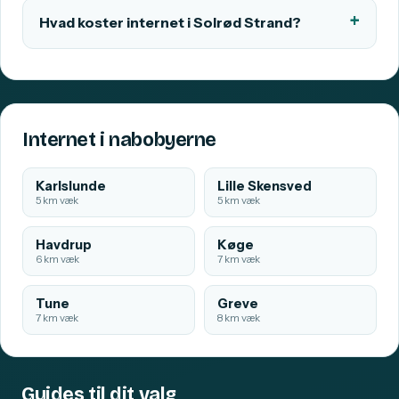
Hvad koster internet i Solrød Strand?
Internet i nabobyerne
Karlslunde
Lille Skensved
5 km væk
5 km væk
Havdrup
Køge
6 km væk
7 km væk
Tune
Greve
7 km væk
8 km væk
Guides til dit valg