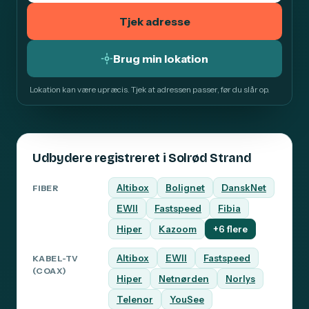
Tjek adresse
Brug min lokation
Lokation kan være upræcis. Tjek at adressen passer, før du slår op.
Udbydere registreret i Solrød Strand
Altibox
Bolignet
DanskNet
FIBER
EWII
Fastspeed
Fibia
Hiper
Kazoom
+6 flere
Altibox
EWII
Fastspeed
KABEL-TV
(COAX)
Hiper
Netnørden
Norlys
Telenor
YouSee