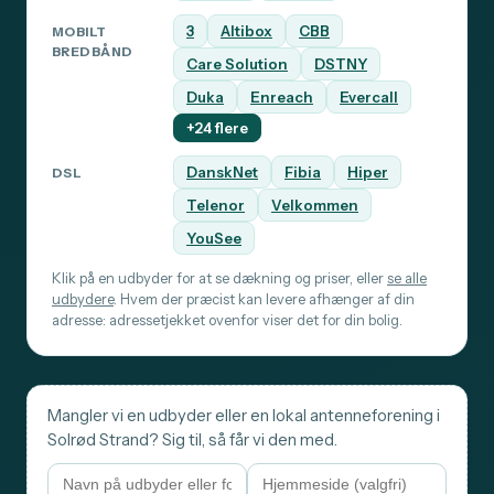
3
Altibox
CBB
MOBILT
BREDBÅND
Care Solution
DSTNY
Duka
Enreach
Evercall
+24 flere
DanskNet
Fibia
Hiper
DSL
Telenor
Velkommen
YouSee
Klik på en udbyder for at se dækning og priser, eller
se alle
udbydere
. Hvem der præcist kan levere afhænger af din
adresse: adressetjekket ovenfor viser det for din bolig.
Mangler vi en udbyder eller en lokal antenneforening i
Solrød Strand? Sig til, så får vi den med.