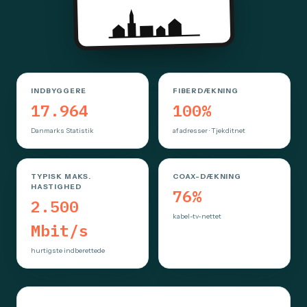
INDBYGGERE
FIBERDÆKNING
17.964
100%
Danmarks Statistik
af adresser · Tjekditnet
TYPISK MAKS.
COAX-DÆKNING
HASTIGHED
76%
2.500
kabel-tv-nettet
Mbit/s
hurtigste indberettede