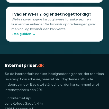
Hvad er Wi-Fi 7, og er det noget for dig?
Wi-Fi 7 giver højere fart og lavere forsinkelse, men
kræver nye enheder. Se hvornår opgraderingen giver
mening, og hvornår den kan vente.
Læs guiden →
Internetpriser
.dk
Se de internetforbindelser, hastigheder og priser, der reelt kan
leveres på din adresse, baseret på udbydernes officielle
indberetninger. Bag sitet står et hold, der har sammenlignet
internetpriser siden 2011.
Find Internet ApS
Jens Kofods Gade 1, 4. tv
1268 København K