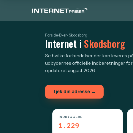
Forside
›
Byer
› Skodsborg
Internet i
Skodsborg
Se hvilke forbindelser der kan leveres p
udbydernes officielle indberetninger for
opdateret august 2026.
Tjek din adresse →
INDBYGGERE
1.229