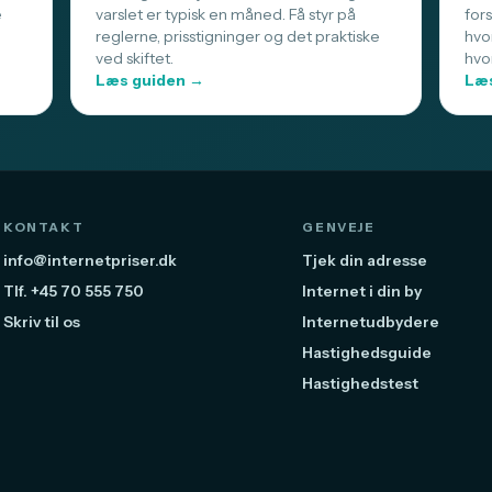
e
varslet er typisk en måned. Få styr på
for
reglerne, prisstigninger og det praktiske
hvo
ved skiftet.
hvo
Læs guiden →
Læs
KONTAKT
GENVEJE
info@internetpriser.dk
Tjek din adresse
Tlf. +45 70 555 750
Internet i din by
Skriv til os
Internetudbydere
Hastighedsguide
Hastighedstest