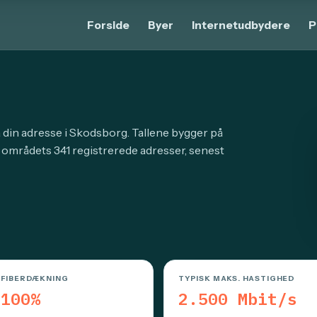
Forside
Byer
Internetudbydere
P
å din adresse i Skodsborg. Tallene bygger på
 områdets 341 registrerede adresser, senest
FIBERDÆKNING
TYPISK MAKS. HASTIGHED
100%
2.500 Mbit/s