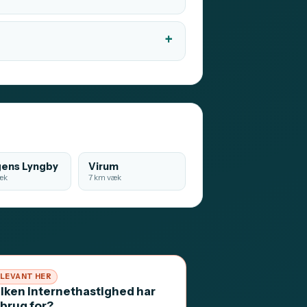
ens Lyngby
Virum
æk
7 km væk
LEVANT HER
ilken internethastighed har
 brug for?