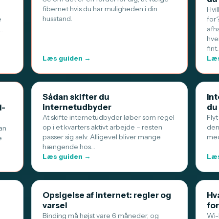
fibernet hvis du har muligheden i din
Hvi
husstand.
e
for
…
afh
hve
fint
Læs guiden →
Læs
Sådan skifter du
Int
internetudbyder
du
i-
At skifte internetudbyder løber som regel
Flyt
op i et kvarters aktivt arbejde – resten
den
an
passer sig selv. Alligevel bliver mange
med
e
hængende hos…
Læs guiden →
Læs
Opsigelse af internet: regler og
Hva
varsel
for
Binding må højst vare 6 måneder, og
Wi-F