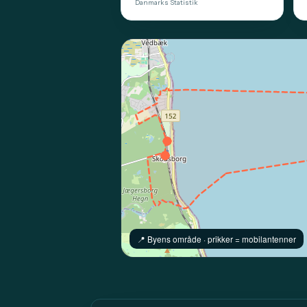
Danmarks Statistik
📍️ Byens område · prikker = mobilantenner