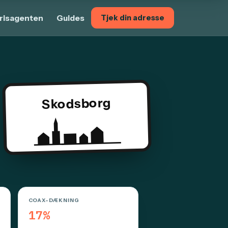
risagenten
Guides
Tjek din adresse
Skodsborg
COAX-DÆKNING
17%