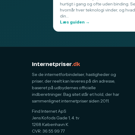
hurtigt i gang og ofte uden binding. S
hvornår hver teknologi vinder, og hvad
din…
Læs guiden →
Internetpriser
.dk
Se de internetforbindelser, hastigheder og
priser, der reelt kan leveres på din adresse,
baseret på udbydernes officielle
indberetninger. Bag sitet står et hold, der har
sammenlignet internetpriser siden 2011.
Find Internet ApS
Jens Kofods Gade 1, 4. tv
1268 København K
CVR: 36 55 99 77