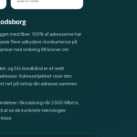
kabel-tv-nettet
Skodsborg
gget med fiber: 100% af adresserne har
typisk flere udbydere i konkurrence på
riser ned omkring 99 kroner om
et, og 5G-bredbånd er et reelt
 adresser. Adressetjekket viser den
ert net på netop din adresse sammen
indelser i Skodsborg når 2.500 Mbit/s.
l at se de konkrete teknologier,
resse.