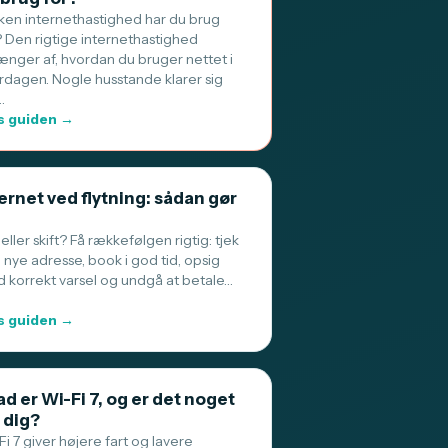
lken internethastighed har du brug
? Den rigtige internethastighed
ænger af, hvordan du bruger nettet i
rdagen. Nogle husstande klarer sig
…
 guiden →
ernet ved flytning: sådan gør
 eller skift? Få rækkefølgen rigtig: tjek
 nye adresse, book i god tid, opsig
 korrekt varsel og undgå at betale…
 guiden →
d er Wi-Fi 7, og er det noget
 dig?
i 7 giver højere fart og lavere