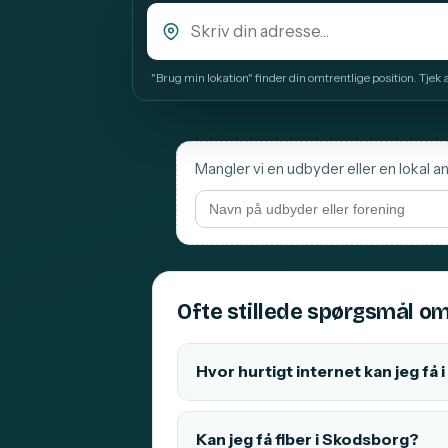
"Brug min lokation" finder din omtrentlige position. Tjek alt
Mangler vi en udbyder eller en lokal a
Ofte stillede spørgsmål om
Hvor hurtigt internet kan jeg få
Kan jeg få fiber i Skodsborg?