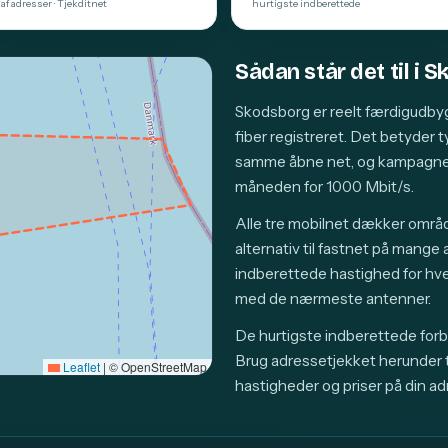
af adresser · Tjekditnet
hurtigste indberettede
Sådan står det til i 
Skodsborg er reelt færdigudby
fiber registreret. Det betyder 
samme åbne net, og kampagnep
måneden for 1000 Mbit/s.
Alle tre mobilnet dækker områd
alternativ til fastnet på mange
indberettede hastighed for hv
med de nærmeste antenner.
De hurtigste indberettede forb
Brug adressetjekket herunder ti
Leaflet
|
© OpenStreetMap
hastigheder og priser på din ad