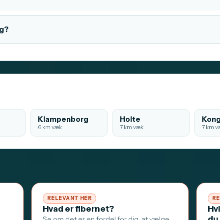
rg?
Klampenborg
Holte
Kong
6 km væk
7 km væk
7 km v
RELEVANT HER
RE
Hvad er fibernet?
Hv
du
Se om det er en fordel for dig, at vælge