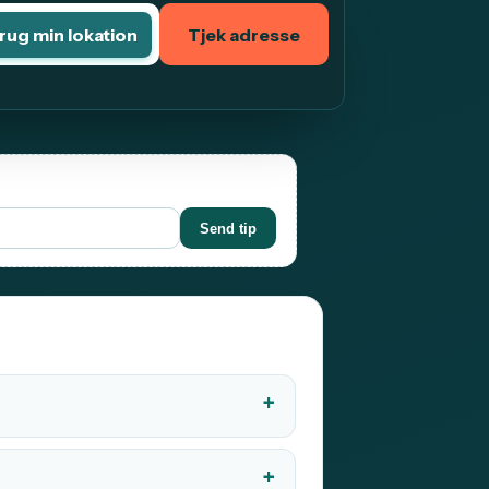
rug min lokation
Tjek adresse
Send tip