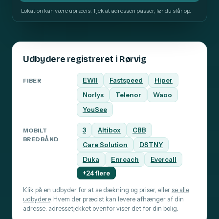
Lokation kan være upræcis. Tjek at adressen passer, før du slår op.
Udbydere registreret i Rørvig
EWII
Fastspeed
Hiper
FIBER
Norlys
Telenor
Waoo
YouSee
3
Altibox
CBB
MOBILT
BREDBÅND
Care Solution
DSTNY
Duka
Enreach
Evercall
+24 flere
Klik på en udbyder for at se dækning og priser, eller
se alle
udbydere
. Hvem der præcist kan levere afhænger af din
adresse: adressetjekket ovenfor viser det for din bolig.