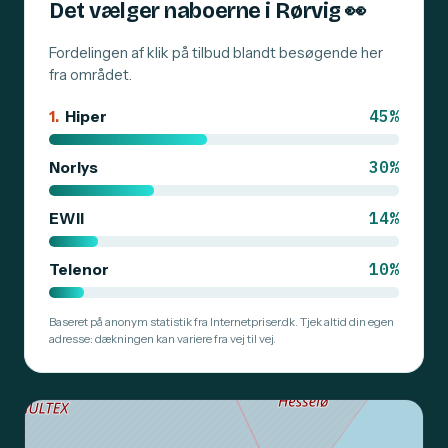
Det vælger naboerne i Rørvig
👀
Fordelingen af klik på tilbud blandt besøgende her
fra området.
45%
1.
Hiper
30%
Norlys
14%
EWII
10%
Telenor
Baseret på anonym statistik fra Internetpriser.dk. Tjek altid din egen
adresse: dækningen kan variere fra vej til vej.