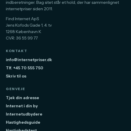
indberetninger. Bag sitet står et hold, der har sammenlignet
internetpriser siden 2011.
Find Internet ApS
Jens Kofods Gade 1, 4. tv
1268 København K
CVR: 36 55 99 77
KONTAKT
info@internetpriser.dk
Tlf. +45 70 555 750
Skriv til os
GENVEJE
Tjek din adresse
Internet i din by
Internetudbydere
Hastighedsguide
Hastighedstest