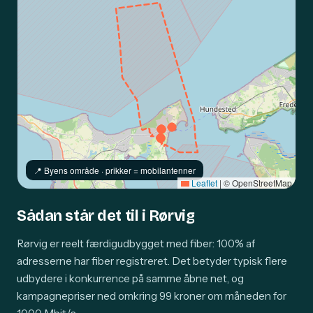
📍️ Byens område · prikker = mobilantenner
Leaflet
|
© OpenStreetMap
Sådan står det til i Rørvig
Rørvig er reelt færdigudbygget med fiber: 100% af
adresserne har fiber registreret. Det betyder typisk flere
udbydere i konkurrence på samme åbne net, og
kampagnepriser ned omkring 99 kroner om måneden for