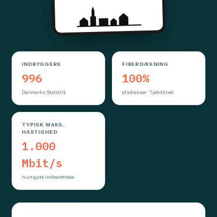
INDBYGGERE
FIBERDÆKNING
996
100%
Danmarks Statistik
af adresser · Tjekditnet
TYPISK MAKS.
HASTIGHED
1.000
Mbit/s
hurtigste indberettede