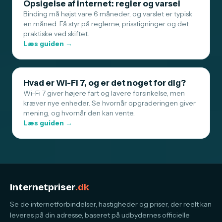
Opsigelse af internet: regler og varsel
Binding må højst vare 6 måneder, og varslet er typisk
en måned. Få styr på reglerne, prisstigninger og det
praktiske ved skiftet.
Læs guiden →
Hvad er Wi-Fi 7, og er det noget for dig?
Wi-Fi 7 giver højere fart og lavere forsinkelse, men
kræver nye enheder. Se hvornår opgraderingen giver
mening, og hvornår den kan vente.
Læs guiden →
Internetpriser
.dk
Se de internetforbindelser, hastigheder og priser, der reelt kan
leveres på din adresse, baseret på udbydernes officielle