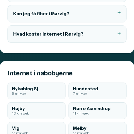
Kan jeg få fiber i Rørvig?
Hvad koster internet i Rørvig?
Internet i nabobyerne
Nykøbing Sj
Hundested
5 km væk
7 km væk
Højby
Nørre Asmindrup
10 km væk
11 km væk
Vig
Melby
15 km væk
15 km væk