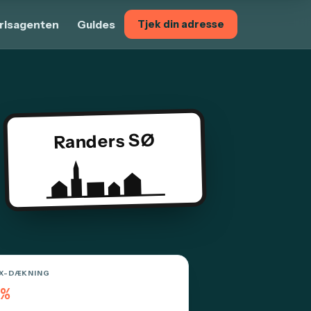
risagenten
Guides
Tjek din adresse
Randers SØ
X-DÆKNING
%