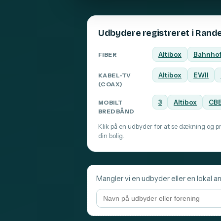
Udbydere registreret i Rand
Altibox
Bahnho
FIBER
Altibox
EWII
KABEL-TV
(COAX)
3
Altibox
CB
MOBILT
BREDBÅND
Klik på en udbyder for at se dækning og pri
din bolig.
Mangler vi en udbyder eller en lokal a