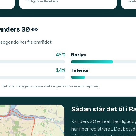
hurtigste indberettede
kabel
Randers SØ
👀
besøgende her fra området.
45%
Norlys
14%
Telenor
 Tjek altid din egen adresse: dækningen kan variere fra vej til vej.
Sådan står det til i 
Randers SØ er reelt færdigudb
har fiber registreret. Det bety