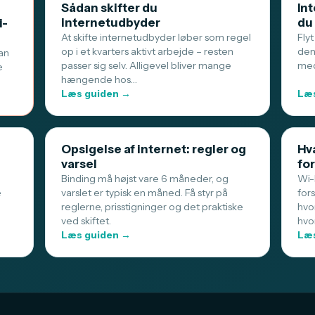
Sådan skifter du
Int
internetudbyder
du
i-
At skifte internetudbyder løber som regel
Flyt
op i et kvarters aktivt arbejde – resten
den
an
passer sig selv. Alligevel bliver mange
med
e
hængende hos…
Læs guiden →
Læs
Opsigelse af internet: regler og
Hva
varsel
for
Binding må højst vare 6 måneder, og
Wi-F
e
varslet er typisk en måned. Få styr på
for
reglerne, prisstigninger og det praktiske
hvo
ved skiftet.
hvo
Læs guiden →
Læs