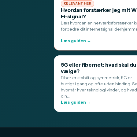
RELEVANT HER
Hvordan forstærker jeg mit W
Fi-signal?
Læs hvordan en netværksforstærker k
forbedre dit internetsignal derhjemm
Læs guiden →
5G eller fibernet: hvad skal du
vælge?
Fiber er stabilt og symmetrisk, 5G er
hurtigt i gang og ofte uden binding. S
hvornår hver teknologi vinder, og hvad
din…
Læs guiden →