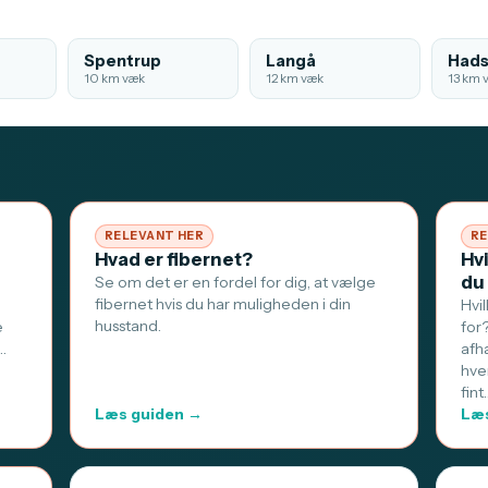
Spentrup
Langå
Hads
10 km væk
12 km væk
13 km 
RELEVANT HER
RE
Hvad er fibernet?
Hv
du
Se om det er en fordel for dig, at vælge
fibernet hvis du har muligheden i din
Hvi
husstand.
e
for
…
afh
hve
fint
Læs guiden →
Læs