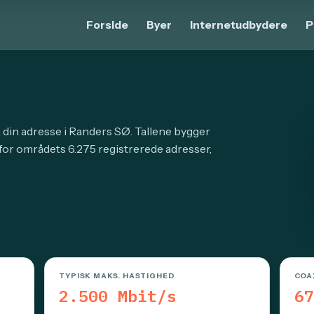
Forside
Byer
Internetudbydere
P
å din adresse i Randers SØ. Tallene bygger
for områdets 6.275 registrerede adresser,
TYPISK MAKS. HASTIGHED
COA
2.500 Mbit/s
67