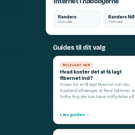
Internet i nabobyerne
Randers
Randers NØ
4 km væk
7 km væk
Guides til dit valg
RELEVANT HER
Hvad koster det at få lagt
fibernet ind?
Prisen for at få lagt fibernet ind i din
husstand afhænger af flere faktorer, s
hvilke ting der kan have indflydelse på
Læs guiden →