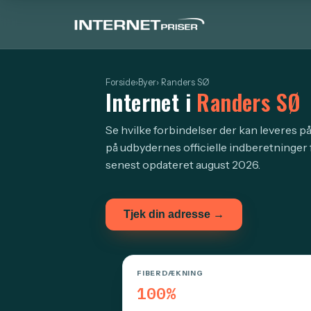
Forside
›
Byer
› Randers SØ
Internet i
Randers SØ
Se hvilke forbindelser der kan leveres p
på udbydernes officielle indberetninger 
senest opdateret august 2026.
Tjek din adresse →
FIBERDÆKNING
100%