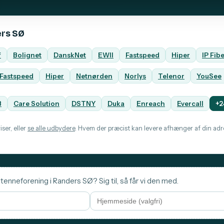
ers SØ
f
Bolignet
DanskNet
EWII
Fastspeed
Hiper
IP Fib
Fastspeed
Hiper
Netnørden
Norlys
Telenor
YouSee
B
Care Solution
DSTNY
Duka
Enreach
Evercall
+2
ser, eller
se alle udbydere
. Hvem der præcist kan levere afhænger af din adre
ntenneforening i Randers SØ? Sig til, så får vi den med.