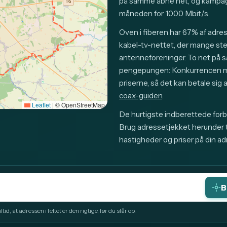
på samme åbne net, og kampag
måneden for 1000 Mbit/s.
Oven i fiberen har 67% af adre
kabel-tv-nettet, der mange sted
antenneforeninger. To net på 
pengepungen: Konkurrencen mel
priserne, så det kan betale si
coax-guiden
.
Leaflet
|
© OpenStreetMap
De hurtigste indberettede forb
Brug adressetjekket herunder ti
hastigheder og priser på din ad
B
id, at adressen i feltet er den rigtige, før du slår op.