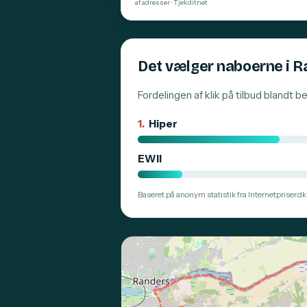
af adresser · Tjekditnet
Det vælger naboerne i 
Fordelingen af klik på tilbud blandt 
1.
Hiper
EWII
Baseret på anonym statistik fra Internetpriser.dk.