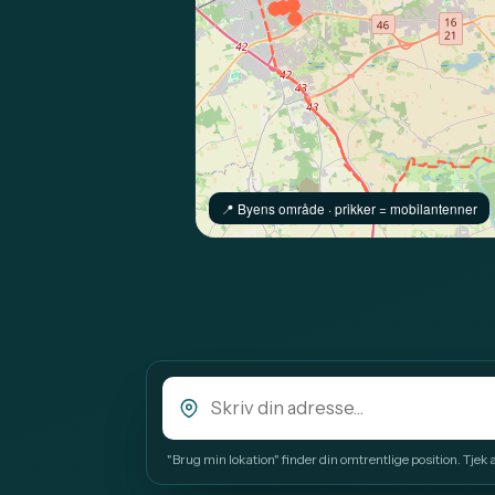
📍️ Byens område · prikker = mobilantenner
"Brug min lokation" finder din omtrentlige position. Tjek alt