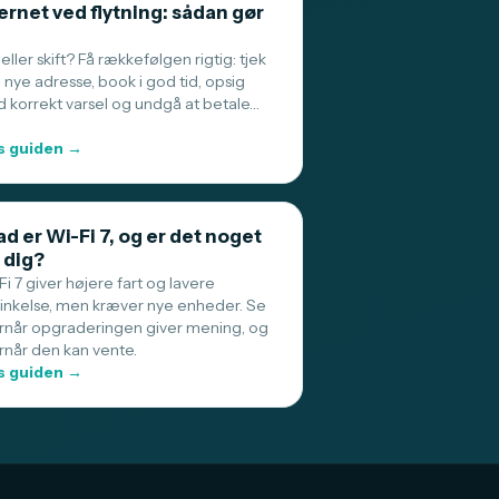
ernet ved flytning: sådan gør
 eller skift? Få rækkefølgen rigtig: tjek
 nye adresse, book i god tid, opsig
 korrekt varsel og undgå at betale…
 guiden →
d er Wi-Fi 7, og er det noget
 dig?
i 7 giver højere fart og lavere
sinkelse, men kræver nye enheder. Se
rnår opgraderingen giver mening, og
rnår den kan vente.
 guiden →