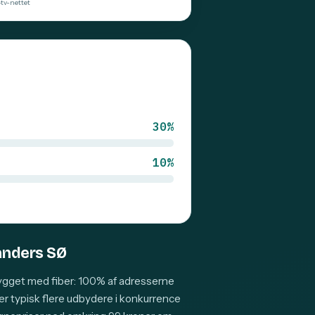
-tv-nettet
30%
10%
Randers SØ
ygget med fiber: 100% af adresserne
der typisk flere udbydere i konkurrence