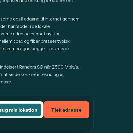
nepriser ned omkring 99 kroner om
sserne også adgang til internet gennem
er har rødder i de lokale
samme adresse er godt nyt for
lem coax og fiber presser typisk
g at sammenligne begge. Læs mere i
indelser i Randers SØ når 2.500 Mbit/s.
l at se de konkrete teknologier,
resse.
rug min lokation
Tjek adresse