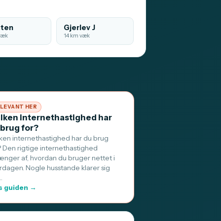
ten
Gjerlev J
væk
14 km væk
LEVANT HER
ilken internethastighed har
 brug for?
lken internethastighed har du brug
? Den rigtige internethastighed
ænger af, hvordan du bruger nettet i
rdagen. Nogle husstande klarer sig
…
 guiden →