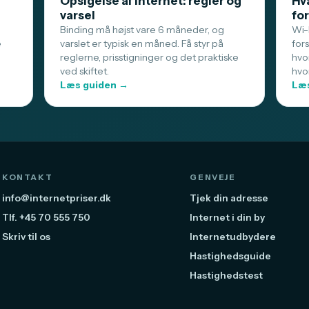
Opsigelse af internet: regler og
Hva
varsel
for
Binding må højst vare 6 måneder, og
Wi-F
e
varslet er typisk en måned. Få styr på
for
reglerne, prisstigninger og det praktiske
hvo
ved skiftet.
hvo
Læs guiden →
Læs
KONTAKT
GENVEJE
info@internetpriser.dk
Tjek din adresse
Tlf. +45 70 555 750
Internet i din by
Skriv til os
Internetudbydere
Hastighedsguide
Hastighedstest