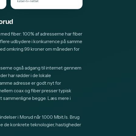
kabel-tv-nettet
Morud
med fiber: 100% af adresserne har fiber
k flere udbydere i konkurrence på samme
ned omkring 99 kroner om måneden for
sserne også adgang til internet gennem
er har rødder i de lokale
samme adresse er godt nyt for
lem coax og fiber presser typisk
g at sammenligne begge. Læs mere i
indelser i Morud når 1.000 Mbit/s. Brug
se de konkrete teknologier, hastigheder