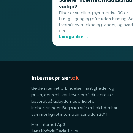
5G eller fibernet: hvad skal du
vælge?
Fiber er stabilt og symmetrisk, 5G er
hurtigt i gang og ofte uden binding. S
hvornår hver teknologi vinder, og hvad
din…
Læs guiden →
Internetpriser
.dk
Se de internetforbindelser, hastigheder og
priser, der reelt kan leveres på din adresse,
baseret på udbydernes officielle
indberetninger. Bag sitet står et hold, der har
sammenlignet internetpriser siden 2011.
Find Internet ApS
Jens Kofods Gade 1, 4. tv