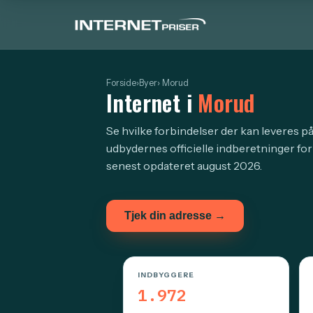
Forside
›
Byer
› Morud
Internet i
Morud
Se hvilke forbindelser der kan leveres p
udbydernes officielle indberetninger for
senest opdateret august 2026.
Tjek din adresse →
INDBYGGERE
1.972