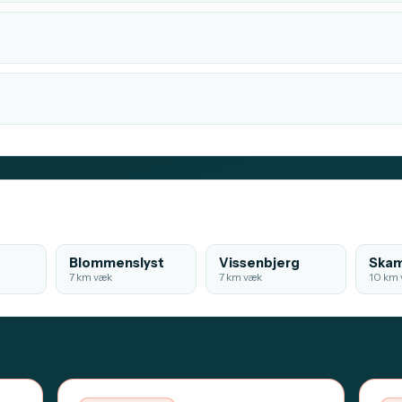
Blommenslyst
Vissenbjerg
Ska
7 km væk
7 km væk
10 km 