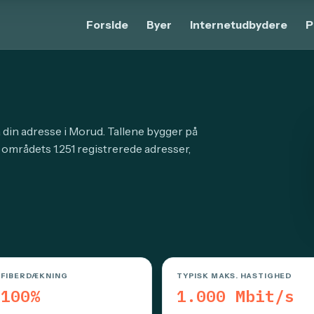
Forside
Byer
Internetudbydere
P
å din adresse i Morud. Tallene bygger på
 områdets 1.251 registrerede adresser,
FIBERDÆKNING
TYPISK MAKS. HASTIGHED
100%
1.000 Mbit/s