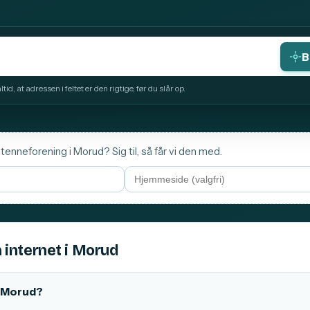
B
id, at adressen i feltet er den rigtige, før du slår op.
tenneforening i Morud? Sig til, så får vi den med.
 internet i Morud
 i Morud?