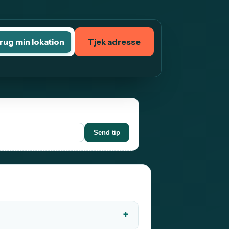
rug min lokation
Tjek adresse
Send tip