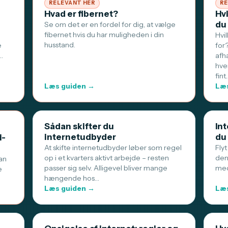
RELEVANT HER
RE
Hvad er fibernet?
Hv
du
Se om det er en fordel for dig, at vælge
fibernet hvis du har muligheden i din
Hvi
husstand.
e
for
…
afh
hve
fint
Læs guiden →
Læs
Sådan skifter du
Int
internetudbyder
du
i-
At skifte internetudbyder løber som regel
Flyt
op i et kvarters aktivt arbejde – resten
den
an
passer sig selv. Alligevel bliver mange
med
e
hængende hos…
Læs guiden →
Læs