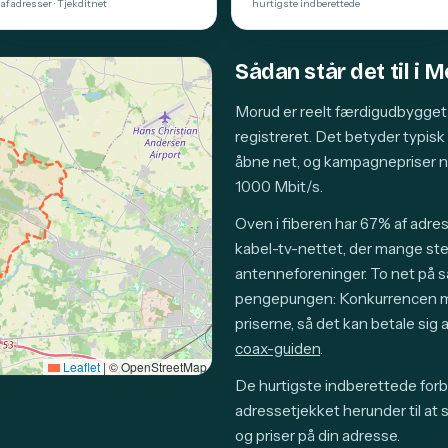
af adresser · Tjekditnet
hurtigste indberettede
Sådan står det til i 
Morud er reelt færdigudbygget 
registreret. Det betyder typis
åbne net, og kampagnepriser 
1000 Mbit/s.
Oven i fiberen har 67% af adre
kabel-tv-nettet, der mange sted
antenneforeninger. To net på 
pengepungen: Konkurrencen mel
priserne, så det kan betale si
coax-guiden
.
Leaflet
|
© OpenStreetMap
De hurtigste indberettede forb
adressetjekket herunder til at 
og priser på din adresse.