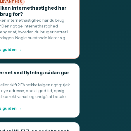
LEVANT HER
ilken internethastighed har
 brug for?
lken internethastighed har du brug
? Den rigtige internethastighed
ænger af, hvordan du bruger nettet i
rdagen. Nogle husstande klarer sig
…
 guiden →
ernet ved flytning: sådan gør
 eller skift? Få rækkefølgen rigtig: tjek
 nye adresse, book i god tid, opsig
 korrekt varsel og undgå at betale…
 guiden →