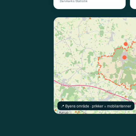
Danmarks Statistik
📍️ Byens område · prikker = mobilantenner