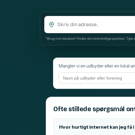
"Brug min lokation" finder din omtrentlige position. Tjek alt
Mangler vi en udbyder eller en lokal an
Ofte stillede spørgsmål om
Hvor hurtigt internet kan jeg få