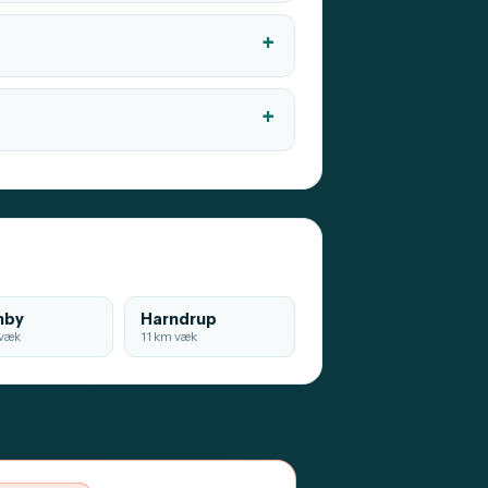
mby
Harndrup
væk
11 km væk