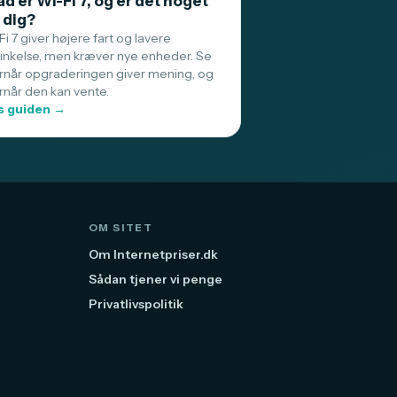
d er Wi-Fi 7, og er det noget
 dig?
i 7 giver højere fart og lavere
sinkelse, men kræver nye enheder. Se
rnår opgraderingen giver mening, og
rnår den kan vente.
 guiden →
OM SITET
Om Internetpriser.dk
Sådan tjener vi penge
Privatlivspolitik