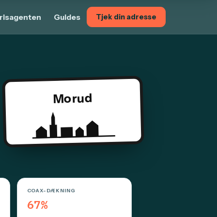
risagenten
Guides
Tjek din adresse
Morud
COAX-DÆKNING
67%