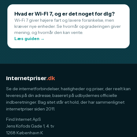
Hvad er Wi-Fi 7, og er det noget for dig?
Wi-Fi 7 giver højere fart og lavere forsinkelse, men
kræver nye enheder. Se hvornår opgraderingen giver
mening, og hvornår den kan vente.
Læs guiden →
Internetpriser
.dk
Se de internetforbindelser, hastigheder og priser, der reelt kan
leveres på din adresse, baseret på udbydernes officielle
indberetninger. Bag sitet står et hold, der har sammenlignet
internetpriser siden 2011.
Find Internet ApS
Jens Kofods Gade 1, 4. tv
1268 København K