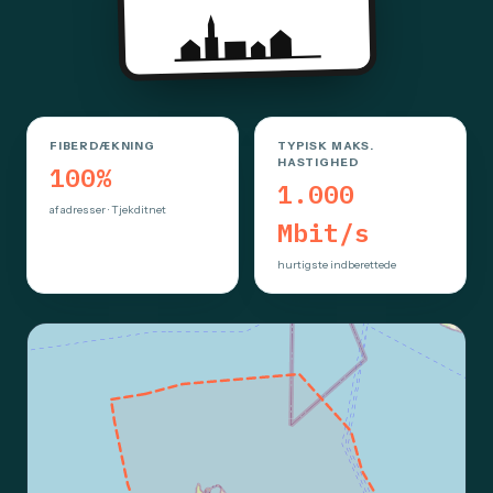
FIBERDÆKNING
TYPISK MAKS.
HASTIGHED
100%
1.000
af adresser · Tjekditnet
Mbit/s
hurtigste indberettede