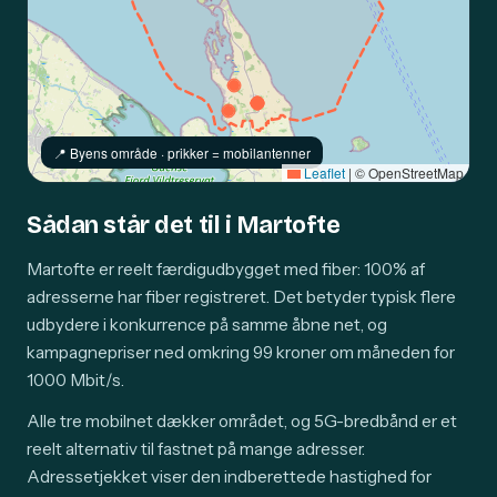
📍️ Byens område · prikker = mobilantenner
Leaflet
|
© OpenStreetMap
Sådan står det til i Martofte
Martofte er reelt færdigudbygget med fiber: 100% af
adresserne har fiber registreret. Det betyder typisk flere
udbydere i konkurrence på samme åbne net, og
kampagnepriser ned omkring 99 kroner om måneden for
1000 Mbit/s.
Alle tre mobilnet dækker området, og 5G-bredbånd er et
reelt alternativ til fastnet på mange adresser.
Adressetjekket viser den indberettede hastighed for