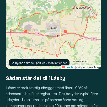
📍️ Byens område · prikker = mobilantenner
Leaflet
|
© OpenStreetMap
Sådan står det til i Låsby
Låsby er reelt færdigudbygget med fiber: 100% af
adresserne har fiber registreret. Det betyder typisk flere
udbydere i konkurrence på samme åbne net, og
kampagnepriser ned omkring 99 kroner om måneden for