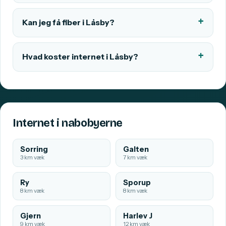
Kan jeg få fiber i Låsby?
Hvad koster internet i Låsby?
Internet i nabobyerne
Sorring
Galten
3 km væk
7 km væk
Ry
Sporup
8 km væk
8 km væk
Gjern
Harlev J
9 km væk
12 km væk