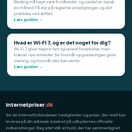
Binding må højst vare 6 måneder, og varslet er typisk
en måned. Få styr på reglerne, prisstigninger og det
praktiske ved skiftet.
Læs guiden →
Hvad er Wi-Fi 7, og er det noget for dig?
Wi-Fi 7 giver højere fart og lavere forsinkelse, men
kræver nye enheder. Se hvornår opgraderingen giver
mening, og hvornår den kan vente.
Læs guiden →
Internetpriser
.dk
Se de internetforbindelser, hastigheder og priser, der reelt kan
leveres på din adresse, baseret på udbydernes officielle
indberetninger. Bag sitet står et hold, der har sammenlignet