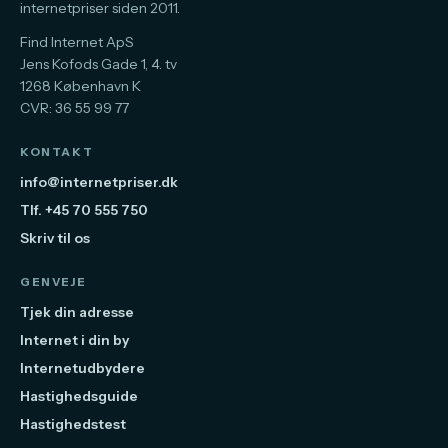
internetpriser siden 2011.
Find Internet ApS
Jens Kofods Gade 1, 4. tv
1268 København K
CVR: 36 55 99 77
KONTAKT
info@internetpriser.dk
Tlf. +45 70 555 750
Skriv til os
GENVEJE
Tjek din adresse
Internet i din by
Internetudbydere
Hastighedsguide
Hastighedstest