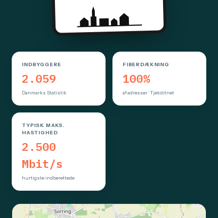
INDBYGGERE
FIBERDÆKNING
2.059
100%
Danmarks Statistik
af adresser · Tjekditnet
TYPISK MAKS.
HASTIGHED
2.500
Mbit/s
hurtigste indberettede