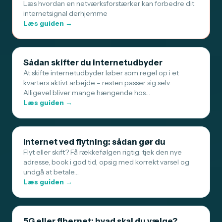
Læs hvordan en netværksforstærker kan forbedre dit
internetsignal derhjemme
Læs guiden →
Sådan skifter du internetudbyder
At skifte internetudbyder løber som regel op i et
kvarters aktivt arbejde – resten passer sig selv.
Alligevel bliver mange hængende hos…
Læs guiden →
Internet ved flytning: sådan gør du
Flyt eller skift? Få rækkefølgen rigtig: tjek den nye
adresse, book i god tid, opsig med korrekt varsel og
undgå at betale…
Læs guiden →
5G eller fibernet: hvad skal du vælge?