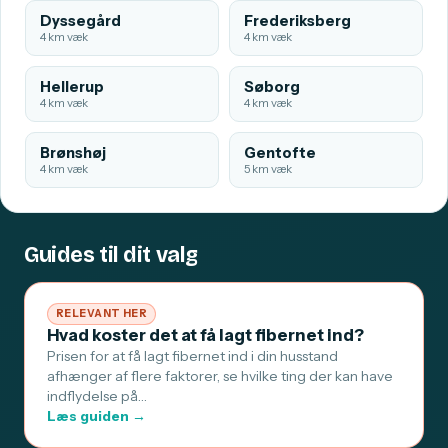
Dyssegård
Frederiksberg
4 km væk
4 km væk
Hellerup
Søborg
4 km væk
4 km væk
Brønshøj
Gentofte
4 km væk
5 km væk
Guides til dit valg
RELEVANT HER
Hvad koster det at få lagt fibernet ind?
Prisen for at få lagt fibernet ind i din husstand
afhænger af flere faktorer, se hvilke ting der kan have
indflydelse på…
Læs guiden →