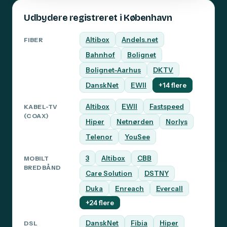
Udbydere registreret i København
Altibox
Andels.net
FIBER
Bahnhof
Bolignet
Bolignet-Aarhus
DKTV
DanskNet
EWII
+14 flere
Altibox
EWII
Fastspeed
KABEL-TV
(COAX)
Hiper
Netnørden
Norlys
Telenor
YouSee
3
Altibox
CBB
MOBILT
BREDBÅND
Care Solution
DSTNY
Duka
Enreach
Evercall
+24 flere
DanskNet
Fibia
Hiper
DSL