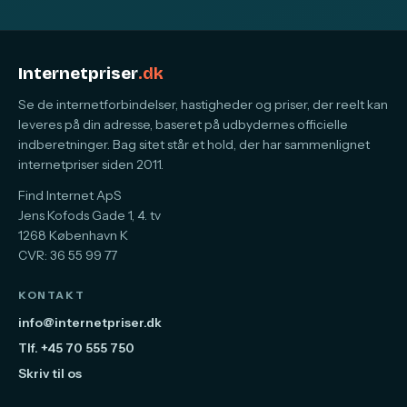
Internetpriser
.dk
Se de internetforbindelser, hastigheder og priser, der reelt kan
leveres på din adresse, baseret på udbydernes officielle
indberetninger. Bag sitet står et hold, der har sammenlignet
internetpriser siden 2011.
Find Internet ApS
Jens Kofods Gade 1, 4. tv
1268 København K
CVR: 36 55 99 77
KONTAKT
info@internetpriser.dk
Tlf. +45 70 555 750
Skriv til os