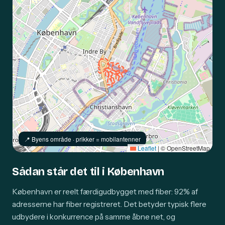
📍️ Byens område · prikker = mobilantenner
Leaflet
|
© OpenStreetMap
Sådan står det til i København
København er reelt færdigudbygget med fiber: 92% af
adresserne har fiber registreret. Det betyder typisk flere
udbydere i konkurrence på samme åbne net, og