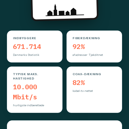
INDBYGGERE
FIBERDÆKNING
671.714
92%
Danmarks Statistik
af adresser · Tjekditnet
TYPISK MAKS.
COAX-DÆKNING
HASTIGHED
82%
10.000
kabel-tv-nettet
Mbit/s
hurtigste indberettede