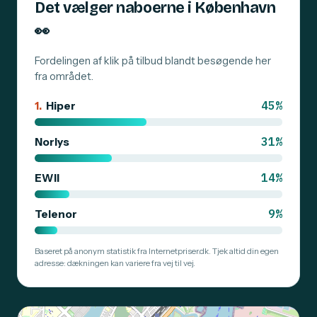
Det vælger naboerne i København
👀
Fordelingen af klik på tilbud blandt besøgende her
fra området.
45%
1.
Hiper
31%
Norlys
14%
EWII
9%
Telenor
Baseret på anonym statistik fra Internetpriser.dk. Tjek altid din egen
adresse: dækningen kan variere fra vej til vej.