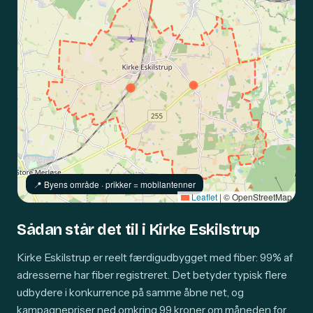
📍️ Byens område · prikker = mobilantenner
Leaflet
|
© OpenStreetMap
Sådan står det til i Kirke Eskilstrup
Kirke Eskilstrup er reelt færdigudbygget med fiber: 99% af
adresserne har fiber registreret. Det betyder typisk flere
udbydere i konkurrence på samme åbne net, og
kampagnepriser ned omkring 99 kroner om måneden for