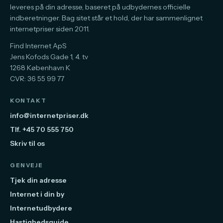
leveres på din adresse, baseret på udbydernes officielle
indberetninger. Bag sitet står et hold, der har sammenlignet
internetpriser siden 2011.
Find Internet ApS
Jens Kofods Gade 1, 4. tv
1268 København K
CVR: 36 55 99 77
KONTAKT
info@internetpriser.dk
Tlf. +45 70 555 750
Skriv til os
GENVEJE
Tjek din adresse
Internet i din by
Internetudbydere
Hastighedsguide