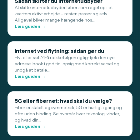
Sådan skifter du internetudbyder
At skifte internetudbyder løber som regel op i et
kvarters aktivt arbejde – resten passer sig selv.
Alligevel bliver mange hængende hos…
Læs guiden →
Internet ved flytning: sådan gør du
Flyt eller skift? Få rækkefølgen rigtig: tjek den nye
adresse, book i god tid, opsig med korrekt varsel og
undgå at betale…
Læs guiden →
5G eller fibernet: hvad skal du vælge?
Fiber er stabilt og symmetrisk, 5G er hurtigt i gang og
ofte uden binding. Se hvornår hver teknologi vinder,
og hvad din…
Læs guiden →