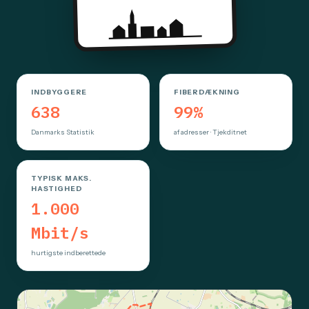
INDBYGGERE
FIBERDÆKNING
638
99%
Danmarks Statistik
af adresser · Tjekditnet
TYPISK MAKS.
HASTIGHED
1.000
Mbit/s
hurtigste indberettede