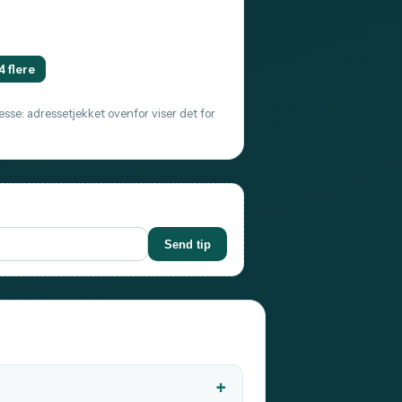
4 flere
sse: adressetjekket ovenfor viser det for
Send tip