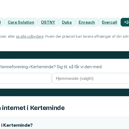
B
Care Solution
DSTNY
Duka
Enreach
Evercall
+2
ser, eller
se alle udbydere
. Hvem der præcist kan levere afhænger af din adre
tenneforening i Kerteminde? Sig til, så får vi den med.
 internet i Kerteminde
 i Kerteminde?