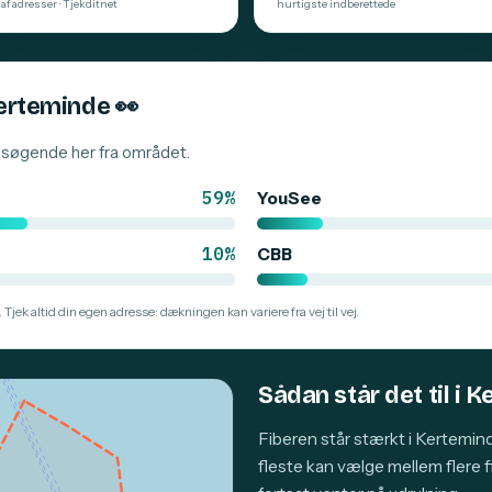
af adresser · Tjekditnet
hurtigste indberettede
Kerteminde
👀
besøgende her fra området.
59%
YouSee
10%
CBB
 Tjek altid din egen adresse: dækningen kan variere fra vej til vej.
Sådan står det til i 
Fiberen står stærkt i Kertemi
fleste kan vælge mellem flere