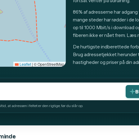
fortsat venter på udrulning.
86% af adresserne har adgang t
mange steder har rødder i de l
op til 1000 Mbit/s i download og
fiberen ikke er nået frem. Læs 
De hurtigste indberettede forb
Brug adressetjekket herunder ti
hastigheder og priser på din ad
Leaflet
|
© OpenStreetMap
B
id, at adressen i feltet er den rigtige, før du slår op.
eminde