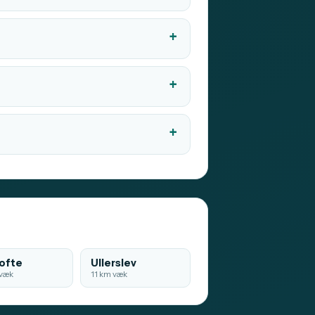
ofte
Ullerslev
væk
11 km væk