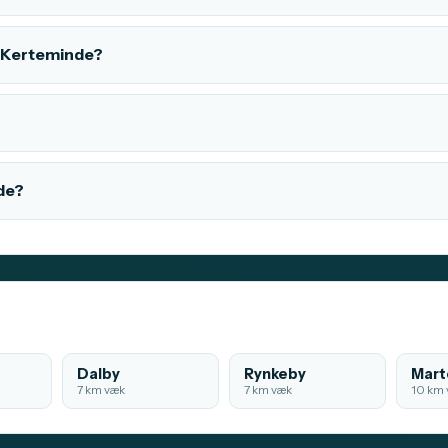
 i Kerteminde?
de?
Dalby
Rynkeby
Mart
7 km væk
7 km væk
10 km 