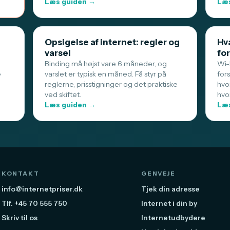
Læs guiden →
Læs
Opsigelse af internet: regler og
Hva
varsel
for
Binding må højst vare 6 måneder, og
Wi-F
e
varslet er typisk en måned. Få styr på
for
reglerne, prisstigninger og det praktiske
hvo
ved skiftet.
hvo
Læs guiden →
Læs
KONTAKT
GENVEJE
info@internetpriser.dk
Tjek din adresse
Tlf. +45 70 555 750
Internet i din by
Skriv til os
Internetudbydere