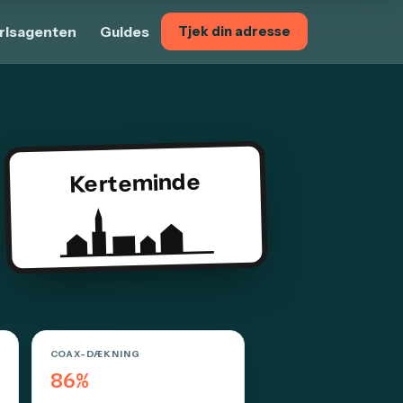
risagenten
Guides
Tjek din adresse
Kerteminde
COAX-DÆKNING
86%