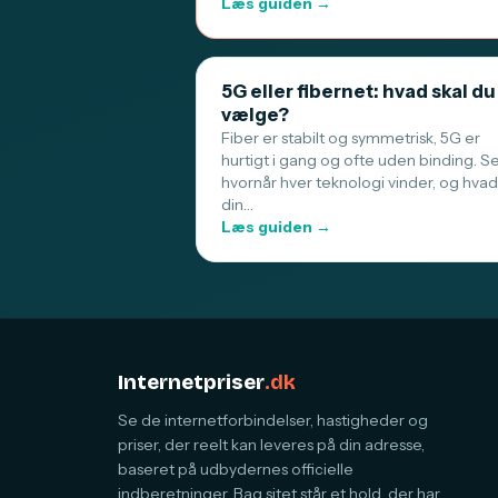
Læs guiden →
5G eller fibernet: hvad skal du
vælge?
Fiber er stabilt og symmetrisk, 5G er
hurtigt i gang og ofte uden binding. S
hvornår hver teknologi vinder, og hvad
din…
Læs guiden →
Internetpriser
.dk
Se de internetforbindelser, hastigheder og
priser, der reelt kan leveres på din adresse,
baseret på udbydernes officielle
indberetninger. Bag sitet står et hold, der har