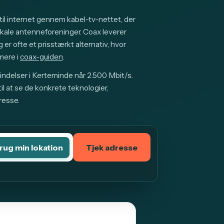
il internet gennem kabel-tv-nettet, der
okale antenneforeninger. Coax leverer
 er ofte et prisstærkt alternativ, hvor
mere i
coax-guiden
.
indelser i Kerteminde når 2.500 Mbit/s.
l at se de konkrete teknologier,
resse.
rug min lokation
Tjek adresse