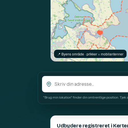
📍️ Byens område · prikker = mobilantenner
"Brug min lokation" finder din omtrentlige position. Tjek alt
Udbydere registreret i Kert