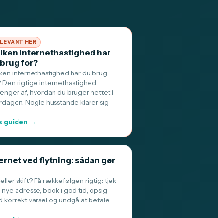
LEVANT HER
ilken internethastighed har
 brug for?
lken internethastighed har du brug
? Den rigtige internethastighed
ænger af, hvordan du bruger nettet i
rdagen. Nogle husstande klarer sig
…
 guiden →
ernet ved flytning: sådan gør
 eller skift? Få rækkefølgen rigtig: tjek
 nye adresse, book i god tid, opsig
 korrekt varsel og undgå at betale…