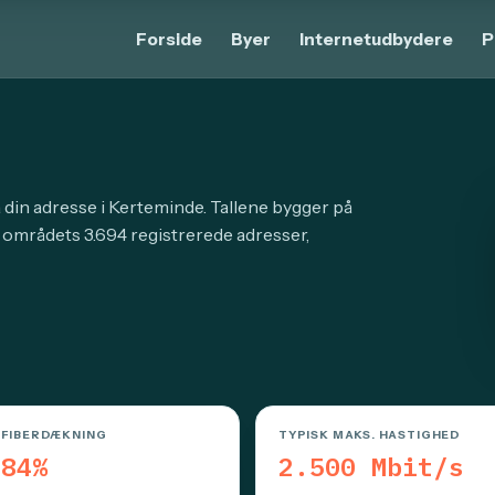
Forside
Byer
Internetudbydere
P
å din adresse i Kerteminde. Tallene bygger på
 områdets 3.694 registrerede adresser,
FIBERDÆKNING
TYPISK MAKS. HASTIGHED
84%
2.500 Mbit/s