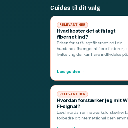
Guides til dit valg
RELEVANT HER
Hvad koster det at få lagt
fibernet ind?
Prisen for at få lagt fibernet ind i din
husstand afhænger af flere faktorer, s
hvilke ting der kan have indflydelse på
Læs guiden →
RELEVANT HER
Hvordan forstærker jeg mit W
Fi-signal?
Læs hvordan en netværksforstærker k
forbedre dit internetsignal derhjemm