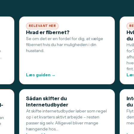
RELEVANT HER
RE
Hvad er fibernet?
Hv
du
Se om det er en fordel for dig, at vælge
fibernet hvis du har muligheden i din
Hvi
husstand.
e
for
…
afh
hve
fint
Læs guiden →
Læs
Sådan skifter du
Int
internetudbyder
du
i-
At skifte internetudbyder løber som regel
Flyt
op i et kvarters aktivt arbejde – resten
den
an
passer sig selv. Alligevel bliver mange
med
e
hængende hos…