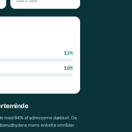
kabel-tv-nettet
13%
10%
Kerteminde
nde med 84% af adresserne dækket. De
 fiberudbydere, mens enkelte områder