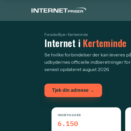
Forside
›
Byer
› Kerteminde
Internet i
Kerteminde
Se hvilke forbindelser der kan leveres p
udbydernes officielle indberetninger for
senest opdateret august 2026.
Tjek din adresse →
INDBYGGERE
6.150