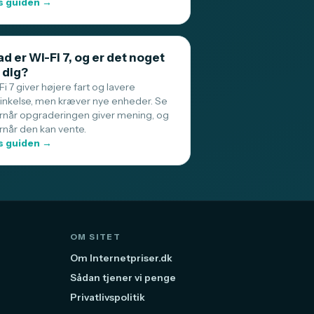
 guiden →
d er Wi-Fi 7, og er det noget
 dig?
i 7 giver højere fart og lavere
sinkelse, men kræver nye enheder. Se
rnår opgraderingen giver mening, og
rnår den kan vente.
 guiden →
OM SITET
Om Internetpriser.dk
Sådan tjener vi penge
Privatlivspolitik