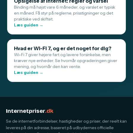
Opsigelse af internet: regler og varsel
Binding må højst vare 6 måneder, og varslet er typisk
en måned. Få styr på reglerne, prisstigninger og det
praktiske ved skiftet.
Læs guiden →
Hvad er Wi-Fi 7, og er det noget for dig?
Wi-Fi 7 giver højere fart og lavere forsinkelse, men
kræver nye enheder. Se hvornår opgraderingen giver
mening, og hvornår den kan vente.
Læs guiden →
Internetpriser
.dk
Se de internetforbindelser, hastigheder og priser, der reelt kan
leveres på din adresse, baseret på udbydernes officielle