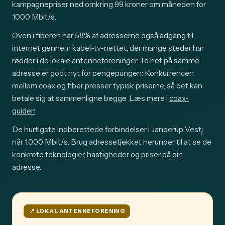
kampagnepriser ned omkring 99 kroner om måneden for
1000 Mbit/s.
Oven i fiberen har 58% af adresserne også adgang til
internet gennem kabel-tv-nettet, der mange steder har
rødder i de lokale antenneforeninger. To net på samme
adresse er godt nyt for pengepungen: Konkurrencen
mellem coax og fiber presser typisk priserne, så det kan
betale sig at sammenligne begge. Læs mere i
coax-
guiden
.
De hurtigste indberettede forbindelser i Janderup Vestj
når 1.000 Mbit/s. Brug adressetjekket herunder til at se de
konkrete teknologier, hastigheder og priser på din
adresse.
📍️ LOKAL ANTENNEFORENING