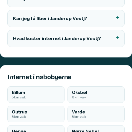
Kan jeg få fiber i Janderup Vestj?
Hvad koster internet i Janderup Vestj?
Internet i nabobyerne
Billum
Oksbøl
5 km væk
6 km væk
Outrup
Varde
8 km væk
8 km væk
Henne
Nørre Nebel