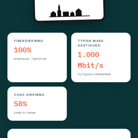
FIBERDÆKNING
TYPISK MAKS.
HASTIGHED
100%
1.000
af adresser · Tjekditnet
Mbit/s
hurtigste indberettede
COAX-DÆKNING
58%
kabel-tv-nettet