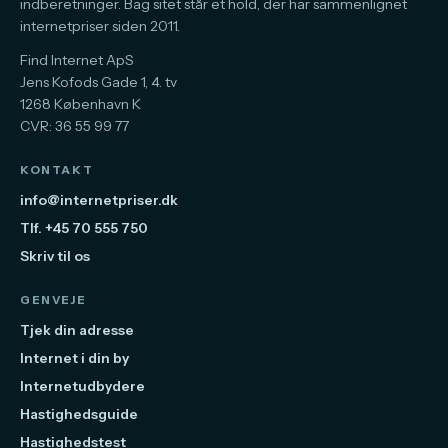
indberetninger. Bag sitet står et hold, der har sammenlignet
internetpriser siden 2011.
Find Internet ApS
Jens Kofods Gade 1, 4. tv
1268 København K
CVR: 36 55 99 77
KONTAKT
info@internetpriser.dk
Tlf. +45 70 555 750
Skriv til os
GENVEJE
Tjek din adresse
Internet i din by
Internetudbydere
Hastighedsguide
Hastighedstest