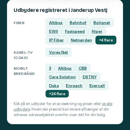
Udbydere registreret i Janderup Vestj
Altibox
Bahnhof
Bolignet
FIBER
EWII
Fastspeed
Hiper
IP Fiber
Netnørden
+4 flere
Vores Net
KABEL-TV
(COAX)
3
Altibox
CBB
MOBILT
BREDBÅND
Care Solution
DSTNY
Duka
Enreach
Evercall
+24 flere
Klik på en udbyder for at se dækning og priser, eller
se alle
udbydere
. Hvem der præcist kan levere afhænger af din
adresse: adressetjekket ovenfor viser det for din bolig.