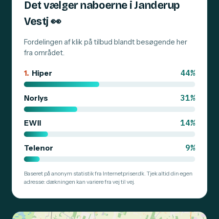
Det vælger naboerne i Janderup
Vestj
👀
Fordelingen af klik på tilbud blandt besøgende her
fra området.
44%
1.
Hiper
31%
Norlys
14%
EWII
9%
Telenor
Baseret på anonym statistik fra Internetpriser.dk. Tjek altid din egen
adresse: dækningen kan variere fra vej til vej.