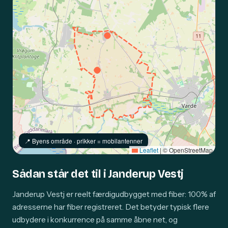
📍️ Byens område · prikker = mobilantenner
Leaflet
|
© OpenStreetMap
Sådan står det til i Janderup Vestj
Janderup Vestj er reelt færdigudbygget med fiber: 100% af
adresserne har fiber registreret. Det betyder typisk flere
udbydere i konkurrence på samme åbne net, og