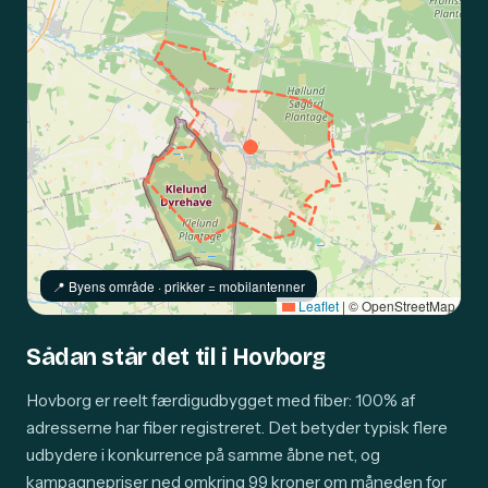
📍️ Byens område · prikker = mobilantenner
Leaflet
|
© OpenStreetMap
Sådan står det til i Hovborg
Hovborg er reelt færdigudbygget med fiber: 100% af
adresserne har fiber registreret. Det betyder typisk flere
udbydere i konkurrence på samme åbne net, og
kampagnepriser ned omkring 99 kroner om måneden for