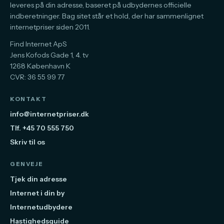
leveres på din adresse, baseret på udbydernes officielle
indberetninger. Bag sitet står et hold, der har sammenlignet
internetpriser siden 2011.
Find Internet ApS
Jens Kofods Gade 1, 4. tv
1268 København K
CVR: 36 55 99 77
KONTAKT
info@internetpriser.dk
Tlf. +45 70 555 750
Skriv til os
GENVEJE
Tjek din adresse
Internet i din by
Internetudbydere
Hastighedsguide