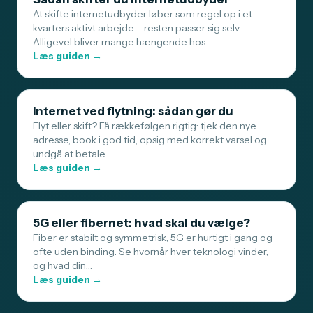
At skifte internetudbyder løber som regel op i et
kvarters aktivt arbejde – resten passer sig selv.
Alligevel bliver mange hængende hos…
Læs guiden →
Internet ved flytning: sådan gør du
Flyt eller skift? Få rækkefølgen rigtig: tjek den nye
adresse, book i god tid, opsig med korrekt varsel og
undgå at betale…
Læs guiden →
5G eller fibernet: hvad skal du vælge?
Fiber er stabilt og symmetrisk, 5G er hurtigt i gang og
ofte uden binding. Se hvornår hver teknologi vinder,
og hvad din…
Læs guiden →