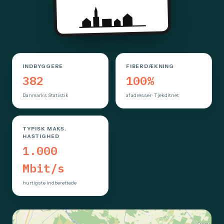
INDBYGGERE
FIBERDÆKNING
382
100%
Danmarks Statistik
af adresser · Tjekditnet
TYPISK MAKS.
HASTIGHED
1.000
Mbit/s
hurtigste indberettede