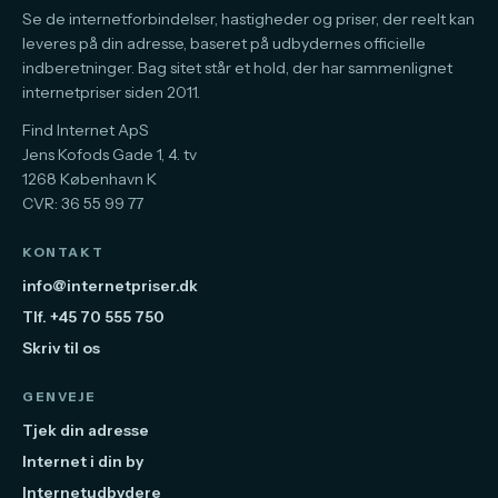
Se de internetforbindelser, hastigheder og priser, der reelt kan
leveres på din adresse, baseret på udbydernes officielle
indberetninger. Bag sitet står et hold, der har sammenlignet
internetpriser siden 2011.
Find Internet ApS
Jens Kofods Gade 1, 4. tv
1268 København K
CVR: 36 55 99 77
KONTAKT
info@internetpriser.dk
Tlf. +45 70 555 750
Skriv til os
GENVEJE
Tjek din adresse
Internet i din by
Internetudbydere