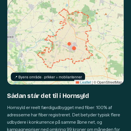
📍️ Byens område · prikker = mobilantenner
Leaflet
|
© OpenStreetMap
Sådan står det til i Hornsyld
Hornsyld er reelt færdigudbygget med fiber: 100% af
adresserne har fiber registreret. Det betyder typisk flere
udbydere i konkurrence på samme åbne net, og
kampagnepriser ned omkring 99 kroner om måneden for