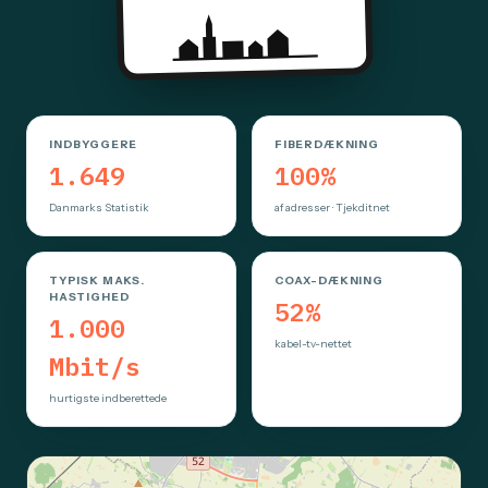
INDBYGGERE
FIBERDÆKNING
1.649
100%
Danmarks Statistik
af adresser · Tjekditnet
TYPISK MAKS.
COAX-DÆKNING
HASTIGHED
52%
1.000
kabel-tv-nettet
Mbit/s
hurtigste indberettede