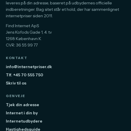
leveres på din adresse, baseret på udbydernes officielle
indberetninger. Bag sitet står et hold, der har sammenlignet
internetpriser siden 2011.
Find Internet ApS
Jens Kofods Gade 1, 4. tv
1268 København K
CVR: 36 55 99 77
KONTAKT
info@internetpriser.dk
Tlf. +45 70 555 750
Skriv til os
GENVEJE
Tjek din adresse
Internet i din by
Internetudbydere
Hastighedsguide