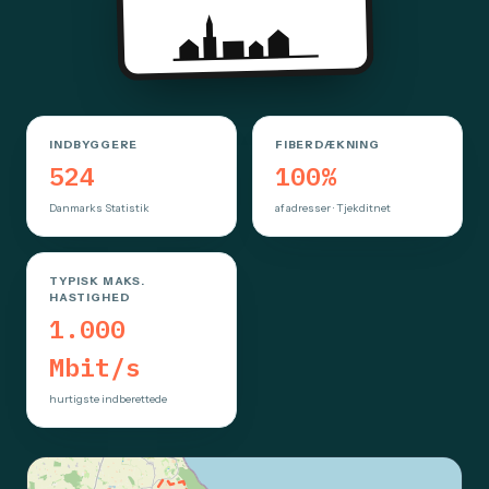
INDBYGGERE
FIBERDÆKNING
524
100%
Danmarks Statistik
af adresser · Tjekditnet
TYPISK MAKS.
HASTIGHED
1.000
Mbit/s
hurtigste indberettede