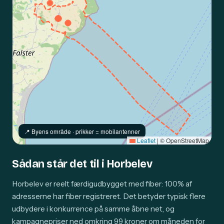
📍️ Byens område · prikker = mobilantenner
Leaflet
|
© OpenStreetMap
Sådan står det til i Horbelev
Horbelev er reelt færdigudbygget med fiber: 100% af
adresserne har fiber registreret. Det betyder typisk flere
udbydere i konkurrence på samme åbne net, og
kampagnepriser ned omkring 99 kroner om måneden for