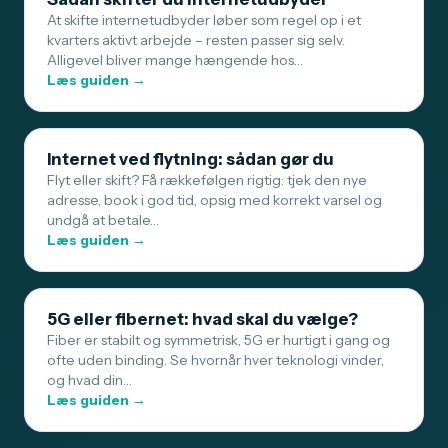
At skifte internetudbyder løber som regel op i et
kvarters aktivt arbejde – resten passer sig selv.
Alligevel bliver mange hængende hos…
Læs guiden →
Internet ved flytning: sådan gør du
Flyt eller skift? Få rækkefølgen rigtig: tjek den nye
adresse, book i god tid, opsig med korrekt varsel og
undgå at betale…
Læs guiden →
5G eller fibernet: hvad skal du vælge?
Fiber er stabilt og symmetrisk, 5G er hurtigt i gang og
ofte uden binding. Se hvornår hver teknologi vinder,
og hvad din…
Læs guiden →