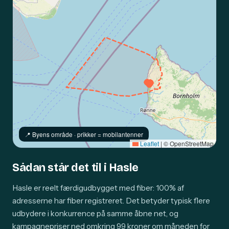
📍️ Byens område · prikker = mobilantenner
Leaflet
|
© OpenStreetMap
Sådan står det til i Hasle
Hasle er reelt færdigudbygget med fiber: 100% af
adresserne har fiber registreret. Det betyder typisk flere
udbydere i konkurrence på samme åbne net, og
kampagnepriser ned omkring 99 kroner om måneden for