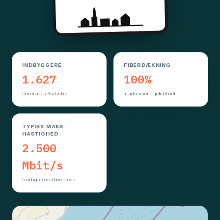
INDBYGGERE
FIBERDÆKNING
1.627
100%
Danmarks Statistik
af adresser · Tjekditnet
TYPISK MAKS.
HASTIGHED
2.500
Mbit/s
hurtigste indberettede