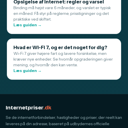
Opsigelse af internet: regler og varsel
Binding må højst vare 6 måneder, og varslet er typisk
en måned. Få styr på reglerne, prisstigninger og det
praktiske ved skiftet.
Læs guiden →
Hvad er Wi-Fi 7, og er det noget for dig?
Wi-Fi 7 giver højere fart og lavere forsinkelse, men
kræver nye enheder. Se hvornår opgraderingen giver
mening, og hvornår den kan vente.
Læs guiden →
Internetpriser
.dk
Se de internetforbindelser, hastigheder og priser, der reelt kan
leveres på din adresse, baseret på udbydernes officielle