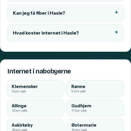
Kan jeg få fiber i Hasle?
Hvad koster internet i Hasle?
Internet i nabobyerne
Klemensker
Rønne
6 km væk
9 km væk
Allinge
Gudhjem
12 km væk
17 km væk
Aakirkeby
Østermarie
18 km væk
19 km væk