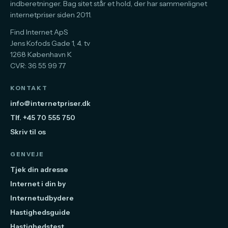
indberetninger. Bag sitet står et hold, der har sammenlignet
internetpriser siden 2011.
Find Internet ApS
Jens Kofods Gade 1, 4. tv
1268 København K
CVR: 36 55 99 77
KONTAKT
info@internetpriser.dk
Tlf. +45 70 555 750
Skriv til os
GENVEJE
Tjek din adresse
Internet i din by
Internetudbydere
Hastighedsguide
Hastighedstest