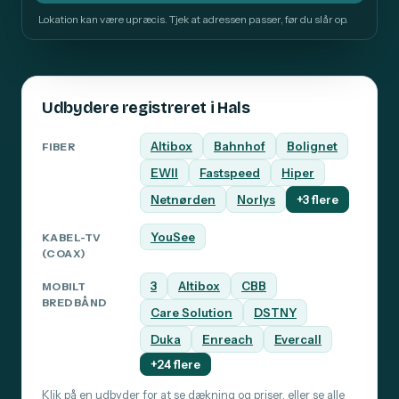
Lokation kan være upræcis. Tjek at adressen passer, før du slår op.
Udbydere registreret i Hals
Altibox
Bahnhof
Bolignet
FIBER
EWII
Fastspeed
Hiper
Netnørden
Norlys
+3 flere
YouSee
KABEL-TV
(COAX)
3
Altibox
CBB
MOBILT
BREDBÅND
Care Solution
DSTNY
Duka
Enreach
Evercall
+24 flere
Klik på en udbyder for at se dækning og priser, eller
se alle