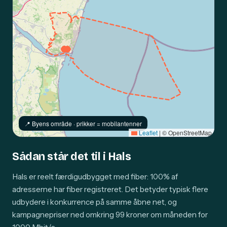
📍️ Byens område · prikker = mobilantenner
Leaflet
|
© OpenStreetMap
Sådan står det til i Hals
Hals er reelt færdigudbygget med fiber: 100% af
adresserne har fiber registreret. Det betyder typisk flere
udbydere i konkurrence på samme åbne net, og
kampagnepriser ned omkring 99 kroner om måneden for