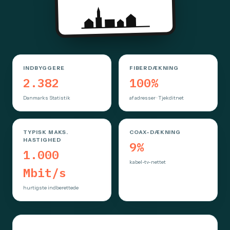
INDBYGGERE
FIBERDÆKNING
2.382
100%
Danmarks Statistik
af adresser · Tjekditnet
TYPISK MAKS.
COAX-DÆKNING
HASTIGHED
9%
1.000
kabel-tv-nettet
Mbit/s
hurtigste indberettede