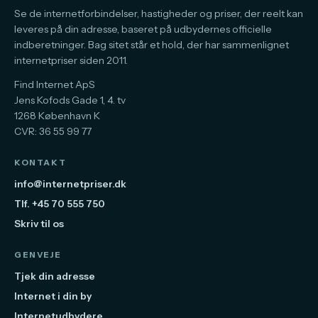
Se de internetforbindelser, hastigheder og priser, der reelt kan
leveres på din adresse, baseret på udbydernes officielle
indberetninger. Bag sitet står et hold, der har sammenlignet
internetpriser siden 2011.
Find Internet ApS
Jens Kofods Gade 1, 4. tv
1268 København K
CVR: 36 55 99 77
KONTAKT
info@internetpriser.dk
Tlf. +45 70 555 750
Skriv til os
GENVEJE
Tjek din adresse
Internet i din by
Internetudbydere