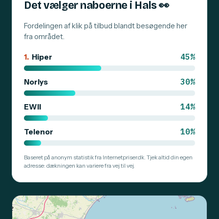
Det vælger naboerne i Hals
👀
Fordelingen af klik på tilbud blandt besøgende her
fra området.
45%
1.
Hiper
30%
Norlys
14%
EWII
10%
Telenor
Baseret på anonym statistik fra Internetpriser.dk. Tjek altid din egen
adresse: dækningen kan variere fra vej til vej.