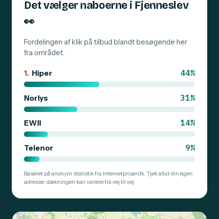
Det vælger naboerne i Fjenneslev
👀
Fordelingen af klik på tilbud blandt besøgende her
fra området.
44%
1.
Hiper
31%
Norlys
14%
EWII
9%
Telenor
Baseret på anonym statistik fra Internetpriser.dk. Tjek altid din egen
adresse: dækningen kan variere fra vej til vej.