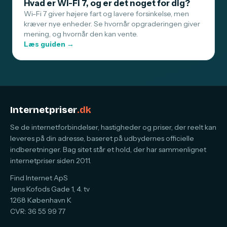
Hvad er Wi-Fi 7, og er det noget for dig?
Wi-Fi 7 giver højere fart og lavere forsinkelse, men
kræver nye enheder. Se hvornår opgraderingen giver
mening, og hvornår den kan vente.
Læs guiden →
Internetpriser
.dk
Se de internetforbindelser, hastigheder og priser, der reelt kan
leveres på din adresse, baseret på udbydernes officielle
indberetninger. Bag sitet står et hold, der har sammenlignet
internetpriser siden 2011.
Find Internet ApS
Jens Kofods Gade 1, 4. tv
1268 København K
CVR: 36 55 99 77