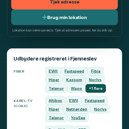
Tjek adresse
Brug min lokation
Lokation kan være upræcis. Tjek at adressen passer, før du slår op.
Udbydere registreret i Fjenneslev
EWII
Fastspeed
Fibia
FIBER
Hiper
Kazoom
Norlys
Telenor
Waoo
+1 flere
Altibox
EWII
Fastspeed
KABEL-TV
(COAX)
Hiper
Netnørden
Norlys
Telenor
YouSee