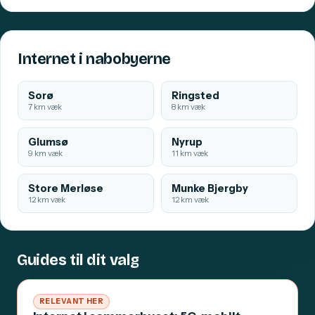
Internet i nabobyerne
Sorø
Ringsted
7 km væk
8 km væk
Glumsø
Nyrup
9 km væk
11 km væk
Store Merløse
Munke Bjergby
12 km væk
12 km væk
Guides til dit valg
RELEVANT HER