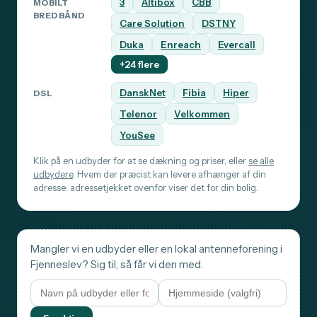
3
Altibox
CBB
MOBILT
BREDBÅND
Care Solution
DSTNY
Duka
Enreach
Evercall
+24 flere
DanskNet
Fibia
Hiper
DSL
Telenor
Velkommen
YouSee
Klik på en udbyder for at se dækning og priser, eller
se alle
udbydere
. Hvem der præcist kan levere afhænger af din
adresse: adressetjekket ovenfor viser det for din bolig.
Mangler vi en udbyder eller en lokal antenneforening i
Fjenneslev? Sig til, så får vi den med.