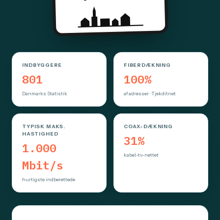
INDBYGGERE
FIBERDÆKNING
801
100%
Danmarks Statistik
af adresser · Tjekditnet
TYPISK MAKS.
COAX-DÆKNING
HASTIGHED
31%
1.000
kabel-tv-nettet
Mbit/s
hurtigste indberettede