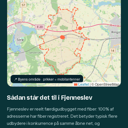
📍️ Byens område · prikker = mobilantenner
Leaflet
|
© OpenStreetMap
Sådan står det til i Fjenneslev
Fjenneslev er reelt færdigudbygget med fiber: 100% af
adresserne har fiber registreret. Det betyder typisk flere
udbydere i konkurrence på samme åbne net, og