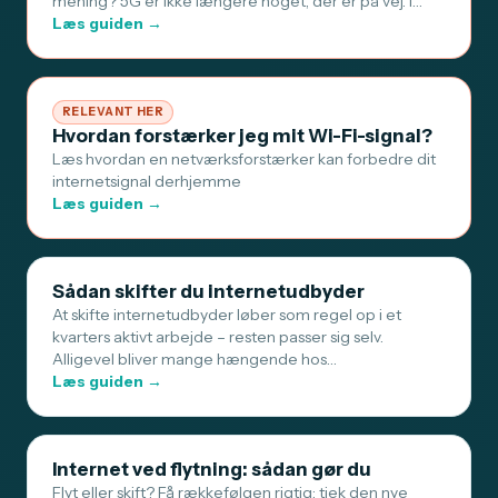
mening? 5G er ikke længere noget, der er på vej. I…
Læs guiden →
RELEVANT HER
Hvordan forstærker jeg mit Wi-Fi-signal?
Læs hvordan en netværksforstærker kan forbedre dit
internetsignal derhjemme
Læs guiden →
Sådan skifter du internetudbyder
At skifte internetudbyder løber som regel op i et
kvarters aktivt arbejde – resten passer sig selv.
Alligevel bliver mange hængende hos…
Læs guiden →
Internet ved flytning: sådan gør du
Flyt eller skift? Få rækkefølgen rigtig: tjek den nye