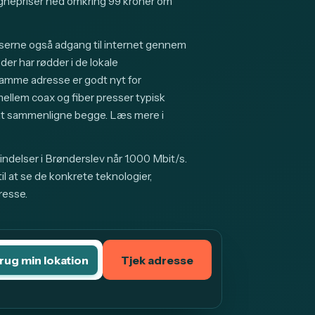
nepriser ned omkring 99 kroner om
sserne også adgang til internet gennem
er har rødder i de lokale
samme adresse er godt nyt for
lem coax og fiber presser typisk
g at sammenligne begge. Læs mere i
ndelser i Brønderslev når 1.000 Mbit/s.
l at se de konkrete teknologier,
resse.
rug min lokation
Tjek adresse