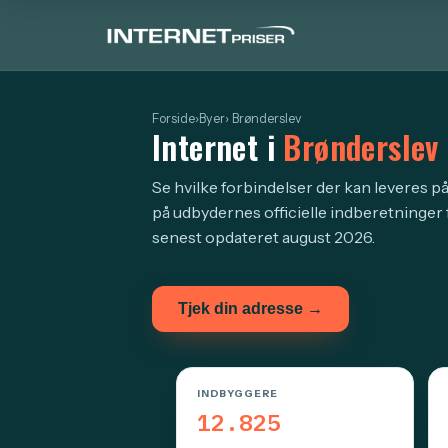
Forside
›
Byer
› Brønderslev
Internet i
Brønderslev
Se hvilke forbindelser der kan leveres på
på udbydernes officielle indberetninger 
senest opdateret august 2026.
Tjek din adresse →
INDBYGGERE
12.825