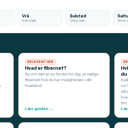
Vrå
Sulsted
Salt
9 km væk
12 km væk
15 km 
RELEVANT HER
RE
Hvad er fibernet?
Hv
du
Se om det er en fordel for dig, at vælge
fibernet hvis du har muligheden i din
Hvi
husstand.
e
for
…
afh
hve
fint
Læs guiden →
Læs