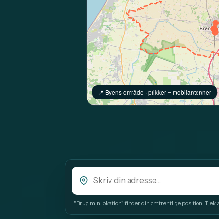
📍️ Byens område · prikker = mobilantenner
"Brug min lokation" finder din omtrentlige position. Tjek alt