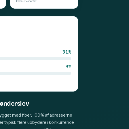
kabel-tv-nettet
31%
9%
Brønderslev
bygget med fiber: 100% af adresserne
der typisk flere udbydere i konkurrence