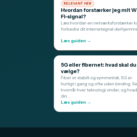
RELEVANT HER
Hvordan forstærker jeg mit W
Fi-signal?
Læs hvordan en netværksforstærker k
forbedre dit internetsignal derhjemm
Læs guiden →
5G eller fibernet: hvad skal du
vælge?
Fiber er stabilt og symmetrisk, 5G er
hurtigt i gang og ofte uden binding. S
hvornår hver teknologi vinder, og hvad
din…
Læs guiden →