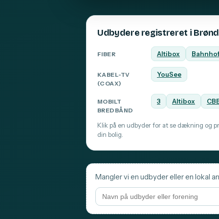
Udbydere registreret i Brønd
Altibox
Bahnho
FIBER
YouSee
KABEL-TV
(COAX)
3
Altibox
CB
MOBILT
BREDBÅND
Klik på en udbyder for at se dækning og pri
din bolig.
Mangler vi en udbyder eller en lokal an