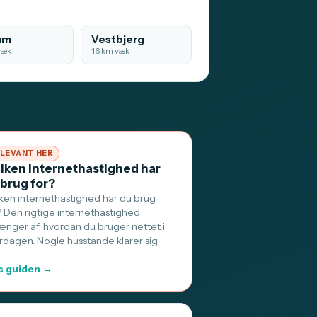
um
Vestbjerg
væk
16 km væk
LEVANT HER
ilken internethastighed har
 brug for?
lken internethastighed har du brug
? Den rigtige internethastighed
ænger af, hvordan du bruger nettet i
rdagen. Nogle husstande klarer sig
…
 guiden →