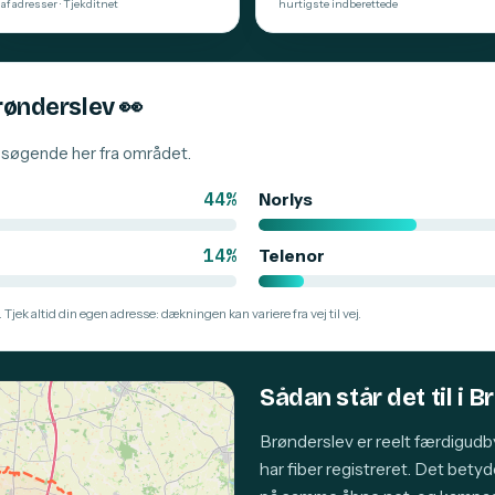
af adresser · Tjekditnet
hurtigste indberettede
Brønderslev
👀
besøgende her fra området.
44%
Norlys
14%
Telenor
 Tjek altid din egen adresse: dækningen kan variere fra vej til vej.
Sådan står det til i 
Brønderslev er reelt færdigud
har fiber registreret. Det bety