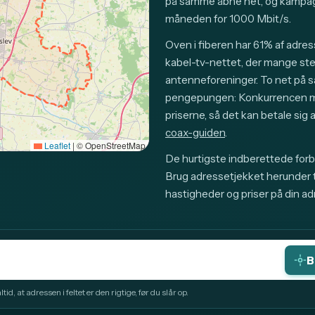
på samme åbne net, og kampag
måneden for 1000 Mbit/s.
Oven i fiberen har 61% af adre
kabel-tv-nettet, der mange sted
antenneforeninger. To net på 
pengepungen: Konkurrencen mel
priserne, så det kan betale si
coax-guiden
.
Leaflet
|
© OpenStreetMap
De hurtigste indberettede forbi
Brug adressetjekket herunder ti
hastigheder og priser på din ad
B
id, at adressen i feltet er den rigtige, før du slår op.