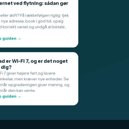
ernet ved flytning: sådan gør
 eller skift? Få rækkefølgen rigtig: tjek
 nye adresse, book i god tid, opsig
 korrekt varsel og undgå at betale…
 guiden →
d er Wi-Fi 7, og er det noget
 dig?
i 7 giver højere fart og lavere
sinkelse, men kræver nye enheder. Se
rnår opgraderingen giver mening, og
rnår den kan vente.
 guiden →