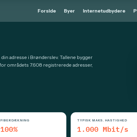
Forside
Byer
Internetudbydere
P
 din adresse i Brønderslev. Tallene bygger
for områdets 7.608 registrerede adresser,
FIBERDÆKNING
TYPISK MAKS. HASTIGHED
100%
1.000 Mbit/s