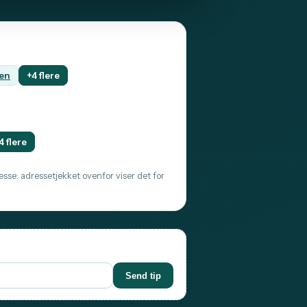
en
+4 flere
4 flere
sse: adressetjekket ovenfor viser det for
Send tip