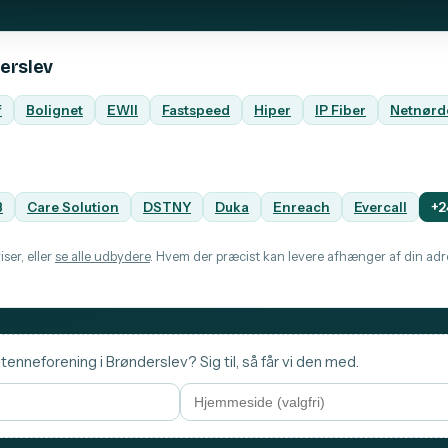
erslev
f
Bolignet
EWII
Fastspeed
Hiper
IP Fiber
Netnørd
B
Care Solution
DSTNY
Duka
Enreach
Evercall
+2
ser, eller
se alle udbydere
. Hvem der præcist kan levere afhænger af din adre
tenneforening i Brønderslev? Sig til, så får vi den med.