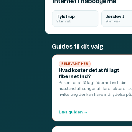
Internet i nabobyerne
Tylstrup
Jerslev J
9 km væk
9 km væk
Guides til dit valg
RELEVANT HER
Hvad koster det at få lagt
fibernet ind?
Prisen for at få lagt fibernet ind i din
husstand afhænger af flere faktorer, s
hvilke ting der kan have indflydelse på
Læs guiden →