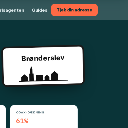
risagenten
Guides
Tjek din adresse
Brønderslev
COAX-DÆKNING
61%