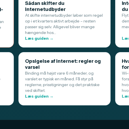
Sådan skifter du
Int
internetudbyder
du
i-
At skifte internetudbyder løber som regel
Flyt
op i et kvarters aktivt arbejde – resten
den
an
passer sig selv. Alligevel bliver mange
med
e
hængende hos…
Læs guiden →
Læs
Opsigelse af internet: regler og
Hva
varsel
for
Binding må højst vare 6 måneder, og
Wi-F
e
varslet er typisk en måned. Få styr på
for
reglerne, prisstigninger og det praktiske
hvo
ved skiftet.
hvo
Læs guiden →
Læs