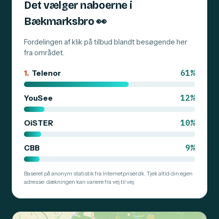
Det vælger naboerne i
Bækmarksbro
👀
Fordelingen af klik på tilbud blandt besøgende her
fra området.
61%
1.
Telenor
12%
YouSee
10%
OiSTER
9%
CBB
Baseret på anonym statistik fra Internetpriser.dk. Tjek altid din egen
adresse: dækningen kan variere fra vej til vej.