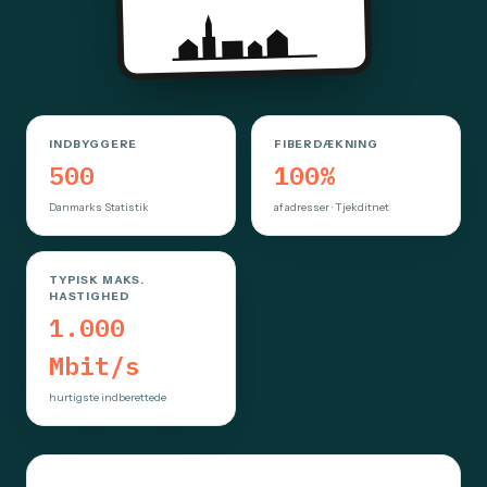
INDBYGGERE
FIBERDÆKNING
500
100%
Danmarks Statistik
af adresser · Tjekditnet
TYPISK MAKS.
HASTIGHED
1.000
Mbit/s
hurtigste indberettede