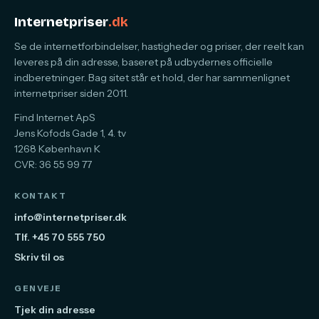
Internetpriser
.dk
Se de internetforbindelser, hastigheder og priser, der reelt kan
leveres på din adresse, baseret på udbydernes officielle
indberetninger. Bag sitet står et hold, der har sammenlignet
internetpriser siden 2011.
Find Internet ApS
Jens Kofods Gade 1, 4. tv
1268 København K
CVR: 36 55 99 77
KONTAKT
info@internetpriser.dk
Tlf. +45 70 555 750
Skriv til os
GENVEJE
Tjek din adresse