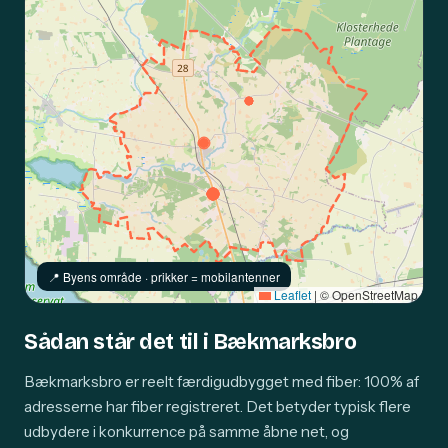
📍️ Byens område · prikker = mobilantenner
Leaflet
|
© OpenStreetMap
Sådan står det til i Bækmarksbro
Bækmarksbro er reelt færdigudbygget med fiber: 100% af
adresserne har fiber registreret. Det betyder typisk flere
udbydere i konkurrence på samme åbne net, og