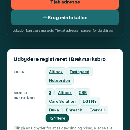
Tjek adresse
Brug min lokation
Lokation kan være upræcis. Tjek at adressen passer, før du slår op.
Udbydere registreret i Bækmarksbro
Altibox
Fastspeed
FIBER
Netnørden
3
Altibox
CBB
MOBILT
BREDBÅND
Care Solution
DSTNY
Duka
Enreach
Evercall
+24 flere
Klik på en udbyder for at se dækning og priser, eller
se alle