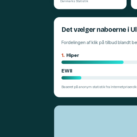
Danmarks Statistik
Det vælger naboerne i U
Fordelingen af klik på tilbud blandt 
1.
Hiper
EWII
Baseret på anonym statistik fra Internetpriser.dk.