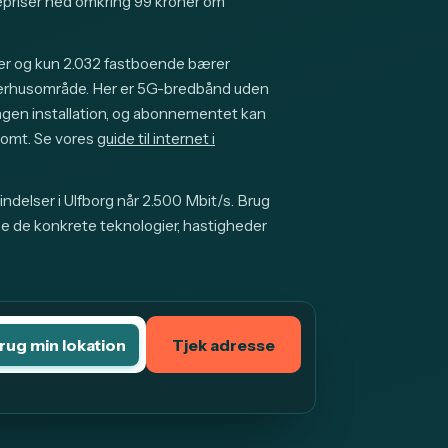
riser ned omkring 99 kroner om
er og kun 2.032 fastboende bærer
erhusområde. Her er 5G-bredbånd uden
ingen installation, og abonnementet kan
tomt. Se vores
guide til internet i
ndelser i Ulfborg når 2.500 Mbit/s. Brug
se de konkrete teknologier, hastigheder
rug min lokation
Tjek adresse