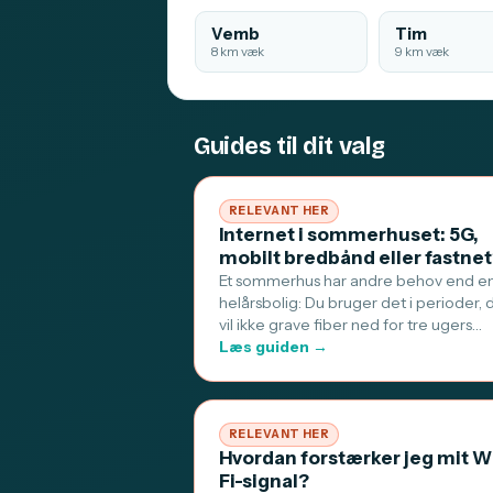
Vemb
Tim
8 km væk
9 km væk
Guides til dit valg
RELEVANT HER
Internet i sommerhuset: 5G,
mobilt bredbånd eller fastne
Et sommerhus har andre behov end e
helårsbolig: Du bruger det i perioder, 
vil ikke grave fiber ned for tre ugers…
Læs guiden →
RELEVANT HER
Hvordan forstærker jeg mit W
Fi-signal?