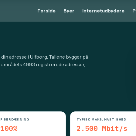
Forside
Byer
Internetudbydere
P
 din adresse i Ulfborg. Tallene bygger på
 områdets 4.883 registrerede adresser,
FIBERDÆKNING
TYPISK MAKS. HASTIGHED
100%
2.500 Mbit/s