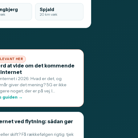
ingbjerg
Spjald
væk
20 km væk
LEVANT HER
rd at vide om det kommende
 internet
internet i 2026: Hvad er det, og
rnår giver det mening? 5G er ikke
gere noget, der er på vej. I…
 guiden →
ernet ved flytning: sådan gør
 eller skift? Få rækkefølgen rigtig: tjek