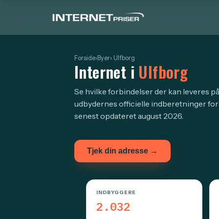
Forside
›
Byer
› Ulfborg
Internet i
Ulfborg
Se hvilke forbindelser der kan leveres på
udbydernes officielle indberetninger for
senest opdateret august 2026.
Tjek din adresse →
INDBYGGERE
2.032