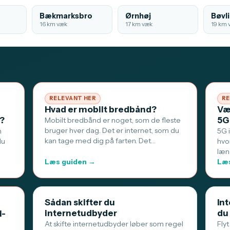
Bækmarksbro
Ørnhøj
Bøvl
16 km væk
17 km væk
19 km 
RELEVANT HER
RE
Hvad er mobilt bredbånd?
Væ
t?
5G
Mobilt bredbånd er noget, som de fleste
bruger hver dag. Det er internet, som du
n
5G 
kan tage med dig på farten. Det…
du
hvo
læn
Læs guiden →
Læs
Sådan skifter du
Int
internetudbyder
du
i-
At skifte internetudbyder løber som regel
Flyt