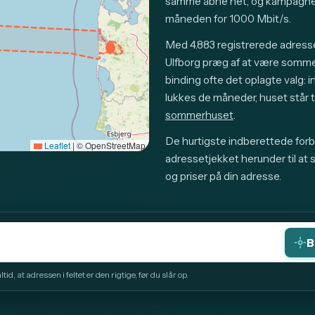
samme åbne net, og kampagnep
måneden for 1000 Mbit/s.
Med 4.883 registrerede adress
Ulfborg præg af at være somm
binding ofte det oplagte valg: 
lukkes de måneder, huset står 
sommerhuset
.
De hurtigste indberettede forbi
Leaflet
|
© OpenStreetMap
adressetjekket herunder til at 
og priser på din adresse.
B
id, at adressen i feltet er den rigtige, før du slår op.