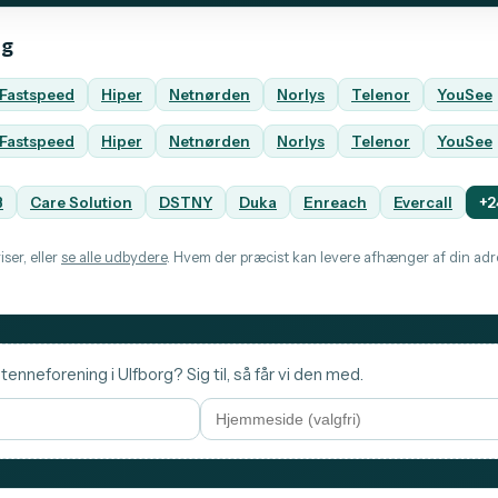
rg
Fastspeed
Hiper
Netnørden
Norlys
Telenor
YouSee
Fastspeed
Hiper
Netnørden
Norlys
Telenor
YouSee
B
Care Solution
DSTNY
Duka
Enreach
Evercall
+2
ser, eller
se alle udbydere
. Hvem der præcist kan levere afhænger af din adre
tenneforening i Ulfborg? Sig til, så får vi den med.