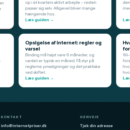
op i et kvarters aktivt arbejde – resten
den
an
passer sig selv. Alligevel bliver mange
med
e
hængende hos…
Læs guiden →
Læs
Opsigelse af internet: regler og
Hva
varsel
for
Binding må højst vare 6 måneder, og
Wi-F
e
varslet er typisk en måned. Få styr på
for
reglerne, prisstigninger og det praktiske
hvo
ved skiftet.
hvo
Læs guiden →
Læs
KONTAKT
GENVEJE
info@internetpriser.dk
Tjek din adresse