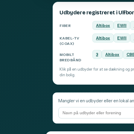
Udbydere registreret i Ulfbo
Altibox
EWII
FIBER
Altibox
EWII
KABEL-TV
(COAX)
3
Altibox
CB
MOBILT
BREDBÅND
Klik på en udbyder for at se dækning og pri
din bolig.
Mangler vi en udbyder eller en lokal an