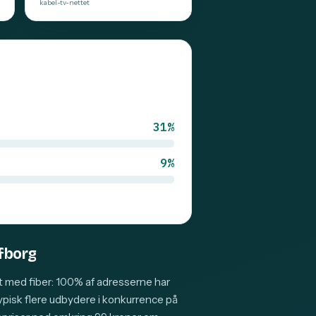
kabel-tv-nettet
31%
9%
lfborg
t med fiber: 100% af adresserne har
typisk flere udbydere i konkurrence på