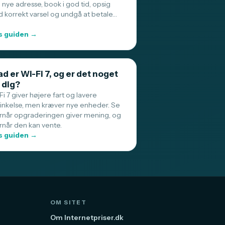
 nye adresse, book i god tid, opsig
 korrekt varsel og undgå at betale…
 guiden →
d er Wi-Fi 7, og er det noget
 dig?
i 7 giver højere fart og lavere
sinkelse, men kræver nye enheder. Se
rnår opgraderingen giver mening, og
rnår den kan vente.
 guiden →
OM SITET
Om Internetpriser.dk