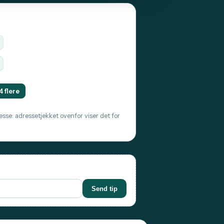
4 flere
sse: adressetjekket ovenfor viser det for
Send tip