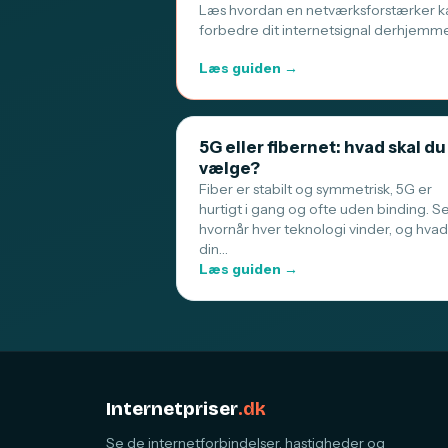
Læs hvordan en netværksforstærker k
forbedre dit internetsignal derhjemm
Læs guiden →
5G eller fibernet: hvad skal du
vælge?
Fiber er stabilt og symmetrisk, 5G er
hurtigt i gang og ofte uden binding. S
hvornår hver teknologi vinder, og hvad
din…
Læs guiden →
Internetpriser
.dk
Se de internetforbindelser, hastigheder og