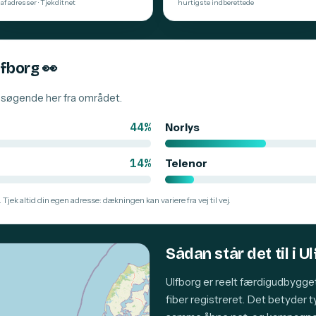
af adresser · Tjekditnet
hurtigste indberettede
lfborg
👀
besøgende her fra området.
44%
Norlys
14%
Telenor
 Tjek altid din egen adresse: dækningen kan variere fra vej til vej.
Sådan står det til i U
Ulfborg er reelt færdigudbygge
fiber registreret. Det betyder 