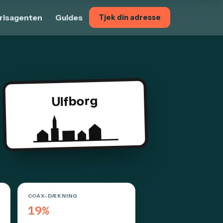
risagenten
Guides
Tjek din adresse
Ulfborg
COAX-DÆKNING
19%