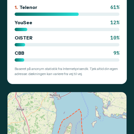
61%
1.
Telenor
12%
YouSee
10%
OiSTER
9%
CBB
Baseret på anonym statistik fra Internetpriser.dk. Tjek altid din egen
adresse: dækningen kan variere fra vej til vej.