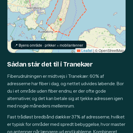
📍️ Byens område · prikker = mobilantenner
Leaflet
|
© OpenStreetMap
Sådan står det til i Tranekær
Fiberudrulningen er midtvejs i Tranekær: 60% af
adresserne har fiber i dag, og nettet udvides løbende. Bor
du i et område uden fiber endnu, er der ofte gode
alternativer, og det kan betale sig at tjekke adressen igen
med nogle måneders mellemrum.
Fast trådløst bredbånd dækker 37% af adresserne, hvilket
er typisk for områder med spredt bebyggelse, hvor master
og antenner når længere ud end kablerne. Kombineret