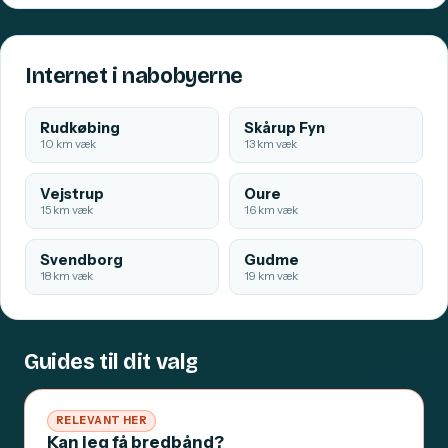
Internet i nabobyerne
Rudkøbing
Skårup Fyn
10 km væk
13 km væk
Vejstrup
Oure
15 km væk
16 km væk
Svendborg
Gudme
18 km væk
19 km væk
Guides til dit valg
RELEVANT HER
Kan jeg få bredbånd?