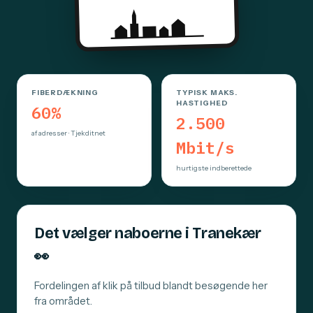
FIBERDÆKNING
TYPISK MAKS.
HASTIGHED
60%
2.500
af adresser · Tjekditnet
Mbit/s
hurtigste indberettede
Det vælger naboerne i Tranekær
👀
Fordelingen af klik på tilbud blandt besøgende her
fra området.