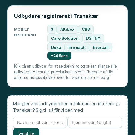
Udbydere registreret i Tranekær
3
Altibox
CBB
MOBILT
BREDBÅND
Care Solution
DSTNY
Duka
Enreach
Evercall
+24 flere
Klik på en udbyder for at se dækning og priser, eller
se alle
udbydere
. Hvem der præcist kan levere afhænger af din
adresse: adressetjekket ovenfor viser det for din bolig.
Mangler vi en udbyder eller en lokal antenneforening i
Tranekær? Sig til, så får vi den med.
Send tip