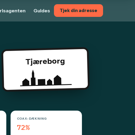
risagenten
Guides
Tjek din adresse
Tjæreborg
COAX-DÆKNING
72%