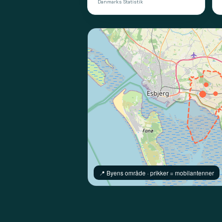
Danmarks Statistik
📍️ Byens område · prikker = mobilantenner