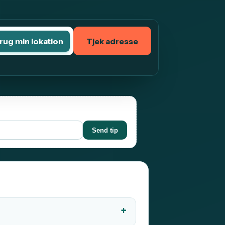
rug min lokation
Tjek adresse
Send tip