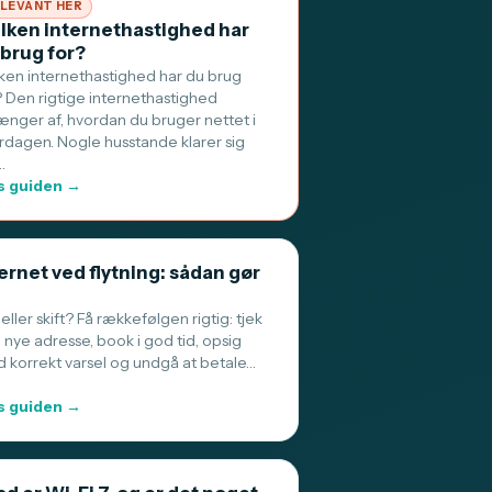
LEVANT HER
ilken internethastighed har
 brug for?
lken internethastighed har du brug
? Den rigtige internethastighed
ænger af, hvordan du bruger nettet i
rdagen. Nogle husstande klarer sig
…
 guiden →
ernet ved flytning: sådan gør
 eller skift? Få rækkefølgen rigtig: tjek
 nye adresse, book i god tid, opsig
 korrekt varsel og undgå at betale…
 guiden →