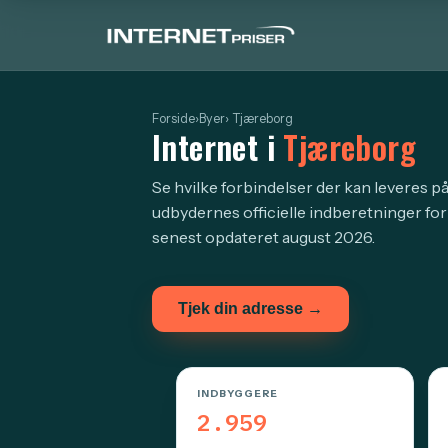
Forside
›
Byer
› Tjæreborg
Internet i
Tjæreborg
Se hvilke forbindelser der kan leveres p
udbydernes officielle indberetninger for
senest opdateret august 2026.
Tjek din adresse →
INDBYGGERE
2.959