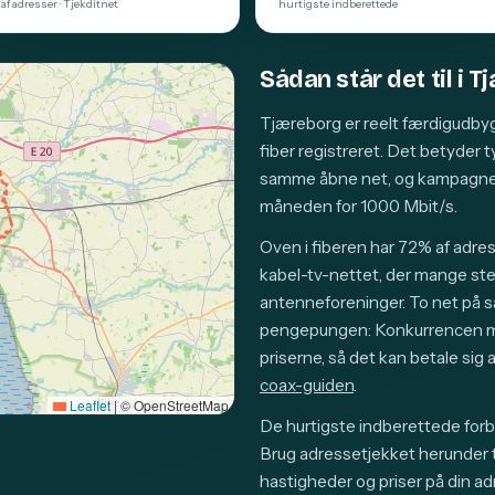
af adresser · Tjekditnet
hurtigste indberettede
Sådan står det til i 
Tjæreborg er reelt færdigudby
fiber registreret. Det betyder 
samme åbne net, og kampagnep
måneden for 1000 Mbit/s.
Oven i fiberen har 72% af adre
kabel-tv-nettet, der mange sted
antenneforeninger. To net på 
pengepungen: Konkurrencen mel
priserne, så det kan betale si
coax-guiden
.
Leaflet
|
© OpenStreetMap
De hurtigste indberettede forb
Brug adressetjekket herunder ti
hastigheder og priser på din ad