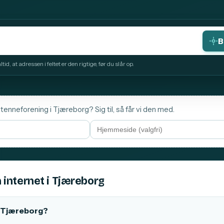
B
id, at adressen i feltet er den rigtige, før du slår op.
tenneforening i Tjæreborg? Sig til, så får vi den med.
 internet i Tjæreborg
 i Tjæreborg?