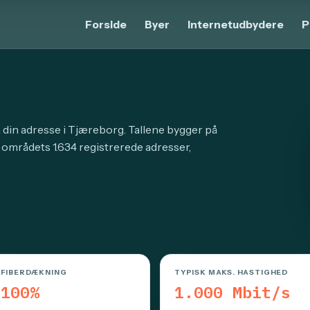
Forside
Byer
Internetudbydere
P
å din adresse i Tjæreborg. Tallene bygger på
 områdets 1.634 registrerede adresser,
FIBERDÆKNING
TYPISK MAKS. HASTIGHED
100%
1.000 Mbit/s