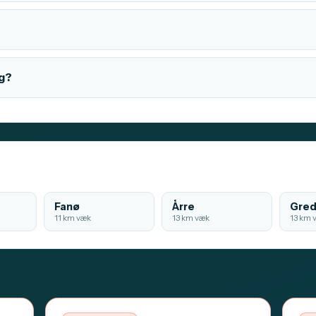
rg?
Fanø
Årre
Gred
11 km væk
13 km væk
13 km 