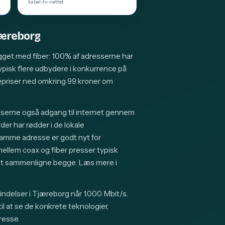
kabel-tv-nettet
Tjæreborg
gget med fiber: 100% af adresserne har
typisk flere udbydere i konkurrence på
riser ned omkring 99 kroner om
sserne også adgang til internet gennem
er har rødder i de lokale
samme adresse er godt nyt for
lem coax og fiber presser typisk
g at sammenligne begge. Læs mere i
indelser i Tjæreborg når 1.000 Mbit/s.
l at se de konkrete teknologier,
resse.