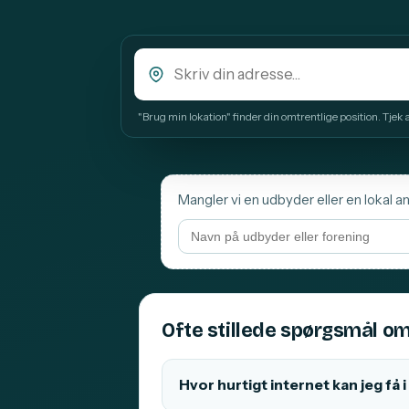
"Brug min lokation" finder din omtrentlige position. Tjek alt
Mangler vi en udbyder eller en lokal an
Ofte stillede spørgsmål om
Hvor hurtigt internet kan jeg få