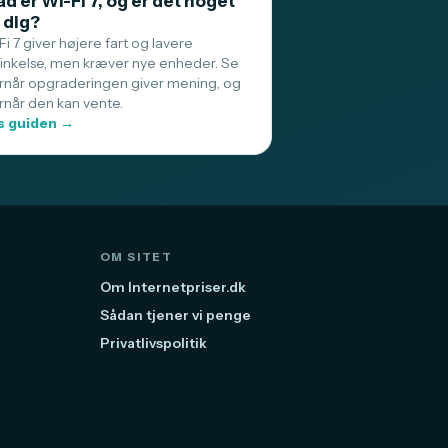
d er Wi-Fi 7, og er det noget
 dig?
i 7 giver højere fart og lavere
sinkelse, men kræver nye enheder. Se
rnår opgraderingen giver mening, og
rnår den kan vente.
 guiden →
OM SITET
Om Internetpriser.dk
Sådan tjener vi penge
Privatlivspolitik