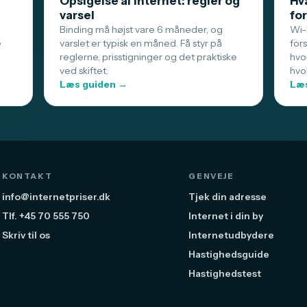
Opsigelse af internet: regler og
Hva
varsel
for
Binding må højst vare 6 måneder, og
Wi-F
e
varslet er typisk en måned. Få styr på
for
reglerne, prisstigninger og det praktiske
hvo
ved skiftet.
hvo
Læs guiden →
Læs
KONTAKT
GENVEJE
info@internetpriser.dk
Tjek din adresse
Tlf. +45 70 555 750
Internet i din by
Skriv til os
Internetudbydere
Hastighedsguide
Hastighedstest