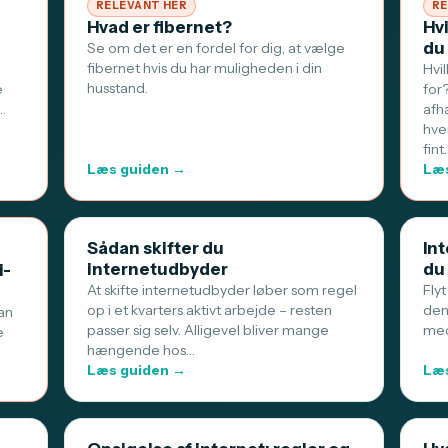
RELEVANT HER
RE
Hvad er fibernet?
Hv
du
Se om det er en fordel for dig, at vælge
fibernet hvis du har muligheden i din
Hvi
husstand.
e
for
…
afh
hve
fint
Læs guiden →
Læs
Sådan skifter du
Int
internetudbyder
du
i-
At skifte internetudbyder løber som regel
Flyt
op i et kvarters aktivt arbejde – resten
den
an
passer sig selv. Alligevel bliver mange
med
e
hængende hos…
Læs guiden →
Læs