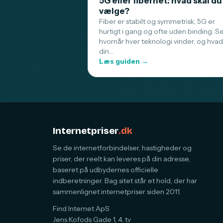
5G eller fibernet: hvad skal du
vælge?
Fiber er stabilt og symmetrisk, 5G er
hurtigt i gang og ofte uden binding. S
hvornår hver teknologi vinder, og hvad
din…
Læs guiden →
Internetpriser
.dk
Se de internetforbindelser, hastigheder og
priser, der reelt kan leveres på din adresse,
baseret på udbydernes officielle
indberetninger. Bag sitet står et hold, der har
sammenlignet internetpriser siden 2011.
Find Internet ApS
Jens Kofods Gade 1, 4. tv