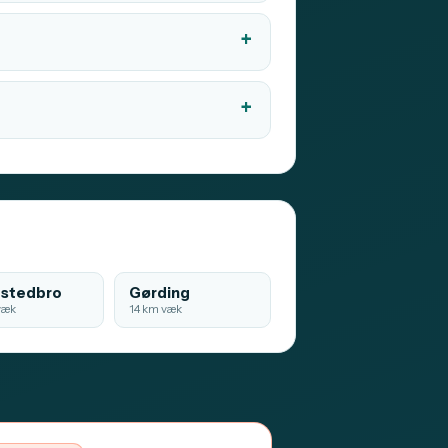
stedbro
Gørding
væk
14 km væk