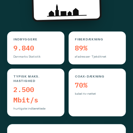
INDBYGGERE
FIBERDÆKNING
9.840
89%
Danmarks Statistik
af adresser · Tjekditnet
TYPISK MAKS.
COAX-DÆKNING
HASTIGHED
70%
2.500
kabel-tv-nettet
Mbit/s
hurtigste indberettede