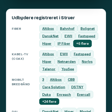
Udbydere registreret i Struer
Altibox
Bahnhof
Bolignet
FIBER
DanskNet
EWII
Fastspeed
Hiper
IP Fiber
+6 flere
Altibox
EWII
Fastspeed
KABEL-TV
(COAX)
Hiper
Netnørden
Norlys
Telenor
YouSee
3
Altibox
CBB
MOBILT
BREDBÅND
Care Solution
DSTNY
Duka
Enreach
Evercall
+24 flere
DanskNet
Hiper
Maxtel
DSL