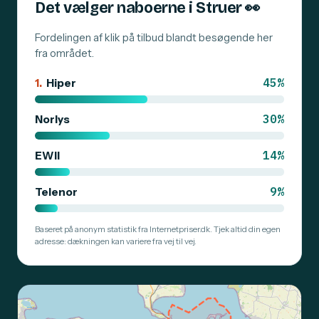
Det vælger naboerne i Struer
👀
Fordelingen af klik på tilbud blandt besøgende her
fra området.
45%
1.
Hiper
30%
Norlys
14%
EWII
9%
Telenor
Baseret på anonym statistik fra Internetpriser.dk. Tjek altid din egen
adresse: dækningen kan variere fra vej til vej.