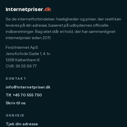
Internetpriser
.dk
Se de internetforbindelser, hastigheder og priser, der reelt kan
leveres på din adresse, baseret på udbydernes officielle
indberetninger. Bag sitet står et hold, der har sammenlignet
internetpriser siden 2011.
Find Internet ApS
Jens Kofods Gade 1, 4. tv
1268 København K
CVR: 36 55 99 77
KONTAKT
info@internetpriser.dk
Tlf. +45 70 555 750
Skriv til os
GENVEJE
Tjek din adresse