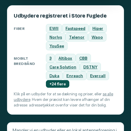
Udbydere registreret i Store Fuglede
EWII
Fastspeed
Hiper
FIBER
Norlys
Telenor
Waoo
YouSee
3
Altibox
CBB
MOBILT
BREDBÅND
Care Solution
DSTNY
Duka
Enreach
Evercall
+24 flere
Klik på en udbyder for at se dækning og priser, eller
se alle
udbydere
. Hvem der præcist kan levere afhænger af din
adresse: adressetjekket ovenfor viser det for din bolig.
Mangler vi en udbyder eller en lokal antenneforening i