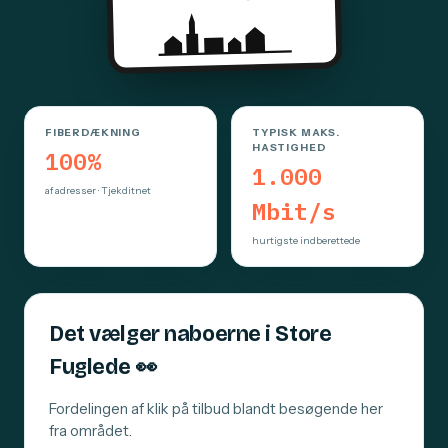
FIBERDÆKNING
TYPISK MAKS.
HASTIGHED
100%
1.000
af adresser · Tjekditnet
Mbit/s
hurtigste indberettede
Det vælger naboerne i Store
Fuglede
👀
Fordelingen af klik på tilbud blandt besøgende her
fra området.