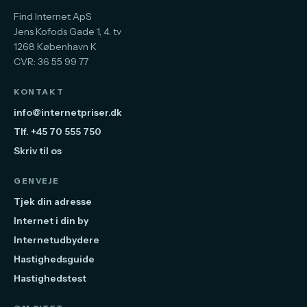
Find Internet ApS
Jens Kofods Gade 1, 4. tv
1268 København K
CVR: 36 55 99 77
KONTAKT
info@internetpriser.dk
Tlf. +45 70 555 750
Skriv til os
GENVEJE
Tjek din adresse
Internet i din by
Internetudbydere
Hastighedsguide
Hastighedstest