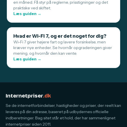
en måned. Få styr på reglerne, prisstigninger og det
praktiske ved skiftet.
Læs guiden →
Hvad er Wi-Fi 7, og er det noget for dig?
Wi-Fi 7 giver højere fart og lavere forsinkelse, men
kræver nye enheder. Se hvornår opgraderingen giver
mening, og hvornår den kan vente.
Læs guiden →
Internetpriser
.dk
Se de internetforbindelser, hastigheder og priser, der reelt kan
leveres på din adresse, baseret på udbydernes officielle
indberetninger. Bag sitet står et hold, der har sammenlignet
internetpriser siden 2011.