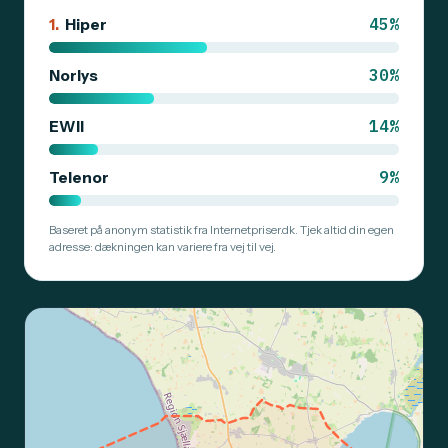
45%
1.
Hiper
30%
Norlys
14%
EWII
9%
Telenor
Baseret på anonym statistik fra Internetpriser.dk. Tjek altid din egen
adresse: dækningen kan variere fra vej til vej.