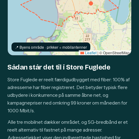
📍️ Byens område · prikker = mobilantenner
Leaflet
|
© OpenStreetMap
Sådan står det til i Store Fuglede
Store Fuglede er reelt færdigudbygget med fiber: 100% af
adresserne har fiber registreret. Det betyder typisk flere
udbydere i konkurrence på samme åbne net, og
kampagnepriser ned omkring 99 kroner om måneden for
1000 Mbit/s.
Alle tre mobilnet dækker området, og 5G-bredbånd er et
reelt alternativ til fastnet på mange adresser.
Adressetjekket viser den indberettede hastighed for