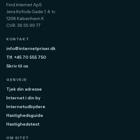
Find Internet ApS
Jens Kofods Gade 1, 4. tv
1268 København K
CVR: 36 55 99 77
KONTAKT
info@internetpriser.dk
Tlf. +45 70 555 750
Skriv til os
GENVEJE
Tjek din adresse
Internet i din by
Internetudbydere
Hastighedsguide
Hastighedstest
OM SITET