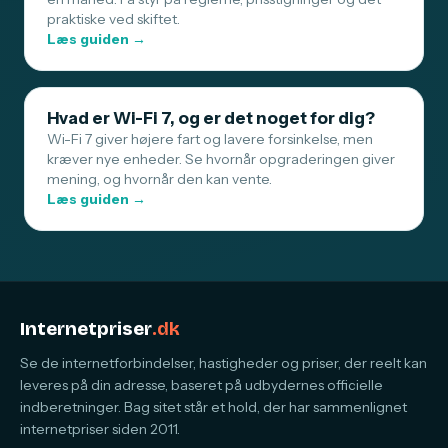
praktiske ved skiftet.
Læs guiden →
Hvad er Wi-Fi 7, og er det noget for dig?
Wi-Fi 7 giver højere fart og lavere forsinkelse, men
kræver nye enheder. Se hvornår opgraderingen giver
mening, og hvornår den kan vente.
Læs guiden →
Internetpriser
.dk
Se de internetforbindelser, hastigheder og priser, der reelt kan
leveres på din adresse, baseret på udbydernes officielle
indberetninger. Bag sitet står et hold, der har sammenlignet
internetpriser siden 2011.