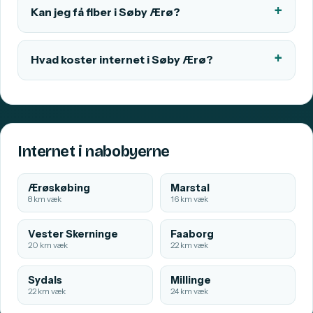
Kan jeg få fiber i Søby Ærø?
Hvad koster internet i Søby Ærø?
Internet i nabobyerne
Ærøskøbing
Marstal
8 km væk
16 km væk
Vester Skerninge
Faaborg
20 km væk
22 km væk
Sydals
Millinge
22 km væk
24 km væk