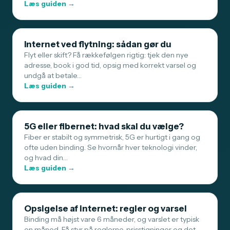
Læs guiden →
Internet ved flytning: sådan gør du
Flyt eller skift? Få rækkefølgen rigtig: tjek den nye
adresse, book i god tid, opsig med korrekt varsel og
undgå at betale…
Læs guiden →
5G eller fibernet: hvad skal du vælge?
Fiber er stabilt og symmetrisk, 5G er hurtigt i gang og
ofte uden binding. Se hvornår hver teknologi vinder,
og hvad din…
Læs guiden →
Opsigelse af internet: regler og varsel
Binding må højst vare 6 måneder, og varslet er typisk
en måned. Få styr på reglerne, prisstigninger og det