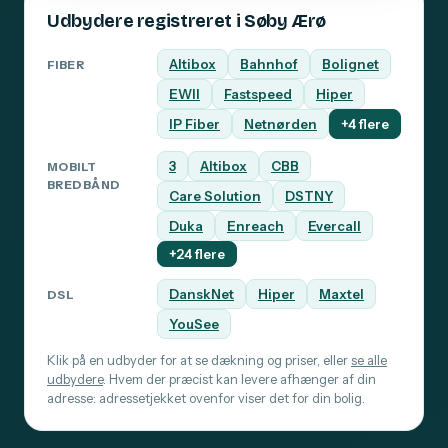
Udbydere registreret i Søby Ærø
Altibox
Bahnhof
Bolignet
FIBER
EWII
Fastspeed
Hiper
IP Fiber
Netnørden
+4 flere
3
Altibox
CBB
MOBILT
BREDBÅND
Care Solution
DSTNY
Duka
Enreach
Evercall
+24 flere
DanskNet
Hiper
Maxtel
DSL
YouSee
Klik på en udbyder for at se dækning og priser, eller
se alle
udbydere
. Hvem der præcist kan levere afhænger af din
adresse: adressetjekket ovenfor viser det for din bolig.