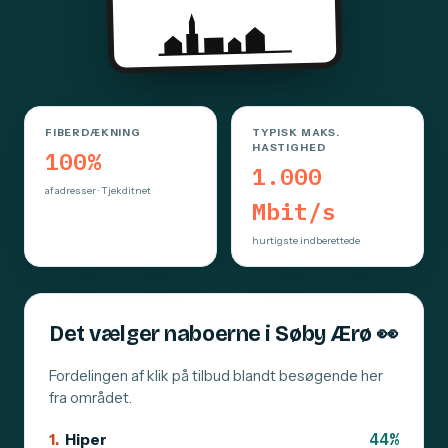
FIBERDÆKNING
TYPISK MAKS.
HASTIGHED
100%
1.000
af adresser · Tjekditnet
Mbit/s
hurtigste indberettede
Det vælger naboerne i Søby Ærø
👀
Fordelingen af klik på tilbud blandt besøgende her
fra området.
44%
1.
Hiper