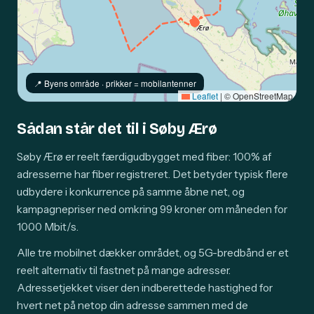
📍️ Byens område · prikker = mobilantenner
Leaflet
|
© OpenStreetMap
Sådan står det til i Søby Ærø
Søby Ærø er reelt færdigudbygget med fiber: 100% af
adresserne har fiber registreret. Det betyder typisk flere
udbydere i konkurrence på samme åbne net, og
kampagnepriser ned omkring 99 kroner om måneden for
1000 Mbit/s.
Alle tre mobilnet dækker området, og 5G-bredbånd er et
reelt alternativ til fastnet på mange adresser.
Adressetjekket viser den indberettede hastighed for
hvert net på netop din adresse sammen med de