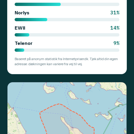
31%
Norlys
14%
EWII
9%
Telenor
Baseret på anonym statistik fra Internetpriser.dk. Tjek altid din egen
adresse: dækningen kan variere fra vej til vej.