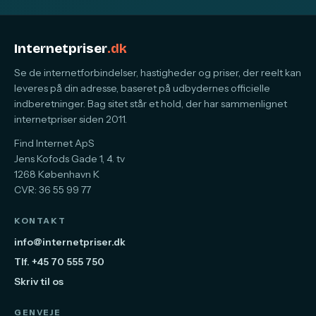
Internetpriser
.dk
Se de internetforbindelser, hastigheder og priser, der reelt kan
leveres på din adresse, baseret på udbydernes officielle
indberetninger. Bag sitet står et hold, der har sammenlignet
internetpriser siden 2011.
Find Internet ApS
Jens Kofods Gade 1, 4. tv
1268 København K
CVR: 36 55 99 77
KONTAKT
info@internetpriser.dk
Tlf. +45 70 555 750
Skriv til os
GENVEJE