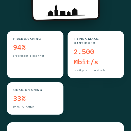
FIBERDÆKNING
TYPISK MAKS.
HASTIGHED
94%
2.500
af adresser · Tjekditnet
Mbit/s
hurtigste indberettede
COAX-DÆKNING
33%
kabel-tv-nettet