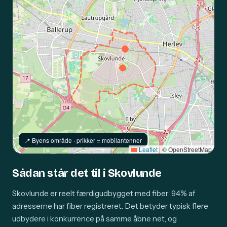
📍️ Byens område · prikker = mobilantenner
Leaflet
|
© OpenStreetMap
Sådan står det til i Skovlunde
Skovlunde er reelt færdigudbygget med fiber: 94% af
adresserne har fiber registreret. Det betyder typisk flere
udbydere i konkurrence på samme åbne net, og