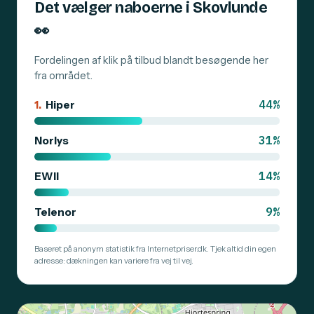
Det vælger naboerne i Skovlunde
👀
Fordelingen af klik på tilbud blandt besøgende her
fra området.
44%
1.
Hiper
31%
Norlys
14%
EWII
9%
Telenor
Baseret på anonym statistik fra Internetpriser.dk. Tjek altid din egen
adresse: dækningen kan variere fra vej til vej.