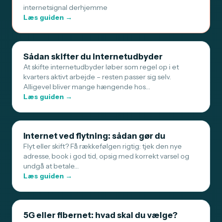
internetsignal derhjemme
Læs guiden →
Sådan skifter du internetudbyder
At skifte internetudbyder løber som regel op i et
kvarters aktivt arbejde – resten passer sig selv.
Alligevel bliver mange hængende hos…
Læs guiden →
Internet ved flytning: sådan gør du
Flyt eller skift? Få rækkefølgen rigtig: tjek den nye
adresse, book i god tid, opsig med korrekt varsel og
undgå at betale…
Læs guiden →
5G eller fibernet: hvad skal du vælge?