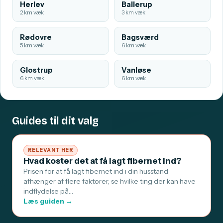
Herlev
Ballerup
2 km væk
3 km væk
Rødovre
Bagsværd
5 km væk
6 km væk
Glostrup
Vanløse
6 km væk
6 km væk
Guides til dit valg
RELEVANT HER
Hvad koster det at få lagt fibernet ind?
Prisen for at få lagt fibernet ind i din husstand
afhænger af flere faktorer, se hvilke ting der kan have
indflydelse på…
Læs guiden →