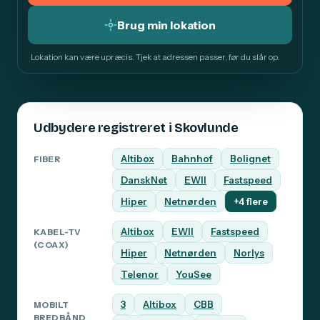
Brug min lokation
Lokation kan være upræcis. Tjek at adressen passer, før du slår op.
Udbydere registreret i Skovlunde
Altibox
Bahnhof
Bolignet
FIBER
DanskNet
EWII
Fastspeed
Hiper
Netnørden
+4 flere
Altibox
EWII
Fastspeed
KABEL-TV
(COAX)
Hiper
Netnørden
Norlys
Telenor
YouSee
3
Altibox
CBB
MOBILT
BREDBÅND