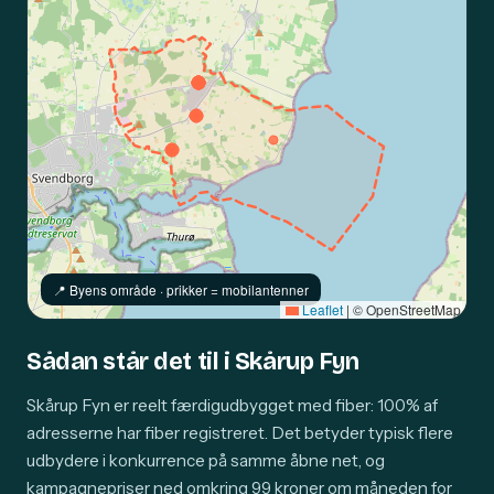
📍️ Byens område · prikker = mobilantenner
Leaflet
|
© OpenStreetMap
Sådan står det til i Skårup Fyn
Skårup Fyn er reelt færdigudbygget med fiber: 100% af
adresserne har fiber registreret. Det betyder typisk flere
udbydere i konkurrence på samme åbne net, og
kampagnepriser ned omkring 99 kroner om måneden for