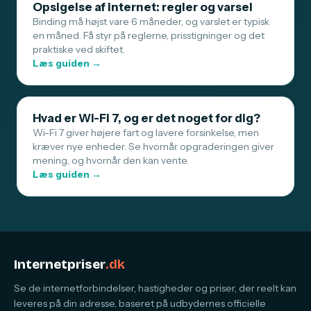
Opsigelse af internet: regler og varsel
Binding må højst vare 6 måneder, og varslet er typisk
en måned. Få styr på reglerne, prisstigninger og det
praktiske ved skiftet.
Læs guiden →
Hvad er Wi-Fi 7, og er det noget for dig?
Wi-Fi 7 giver højere fart og lavere forsinkelse, men
kræver nye enheder. Se hvornår opgraderingen giver
mening, og hvornår den kan vente.
Læs guiden →
Internetpriser
.dk
Se de internetforbindelser, hastigheder og priser, der reelt kan
leveres på din adresse, baseret på udbydernes officielle