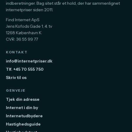
indberetninger. Bag sitet står et hold, der har sammenlignet
internetpriser siden 2011.
Find Internet ApS
Jens Kofods Gade 1, 4. tv
1268 København K
CVR: 36 55 99 77
KONTAKT
info@internetpriser.dk
Tlf. +45 70 555 750
Skriv til os
GENVEJE
Tjek din adresse
Internet i din by
Internetudbydere
Hastighedsguide