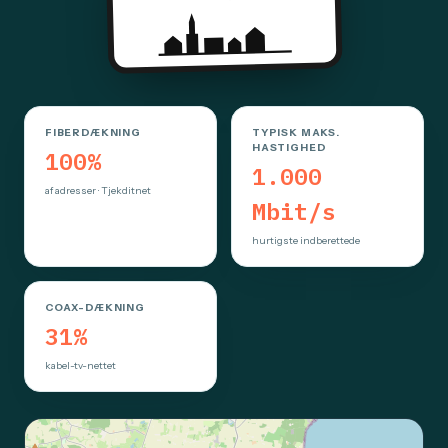
FIBERDÆKNING
TYPISK MAKS.
HASTIGHED
100%
1.000
af adresser · Tjekditnet
Mbit/s
hurtigste indberettede
COAX-DÆKNING
31%
kabel-tv-nettet