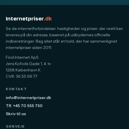
Internetpriser
.dk
Se de internetforbindelser, hastigheder og priser, der reelt kan
leveres på din adresse, baseret på udbydernes officielle
indberetninger. Bag sitet står et hold, der har sammenlignet
internetpriser siden 2011.
Find Internet ApS
Jens Kofods Gade 1, 4. tv
1268 København K
CVR: 36 55 99 77
KONTAKT
info@internetpriser.dk
Tlf. +45 70 555 750
Skriv til os
GENVEJE