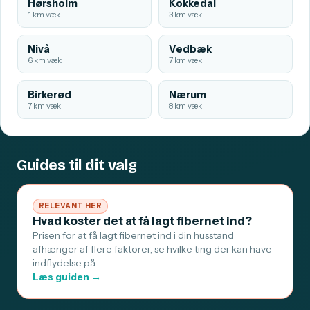
Hørsholm
Kokkedal
1 km væk
3 km væk
Nivå
Vedbæk
6 km væk
7 km væk
Birkerød
Nærum
7 km væk
8 km væk
Guides til dit valg
RELEVANT HER
Hvad koster det at få lagt fibernet ind?
Prisen for at få lagt fibernet ind i din husstand
afhænger af flere faktorer, se hvilke ting der kan have
indflydelse på…
Læs guiden →