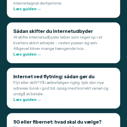
internetsignal derhjemme
Læs guiden →
Sådan skifter du internetudbyder
At skifte internetudbyder løber som regel op i et
kvarters aktivt arbejde – resten passer sig selv.
Alligevel bliver mange hængende hos…
Læs guiden →
Internet ved flytning: sådan gør du
Flyt eller skift? Få rækkefølgen rigtig: tjek den nye
adresse, book i god tid, opsig med korrekt varsel og
undgå at betale…
Læs guiden →
5G eller fibernet: hvad skal du vælge?