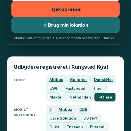
Tjek adresse
Brug min lokation
Lokation kan være upræcis. Tjek at adressen passer, før du slår op.
Udbydere registreret i Rungsted Kyst
Altibox
Bolignet
DanskNet
FIBER
EWII
Fastspeed
Hiper
Maxtel
Netnørden
+4 flere
3
Altibox
CBB
MOBILT
BREDBÅND
Care Solution
DSTNY
Duka
Enreach
Evercall