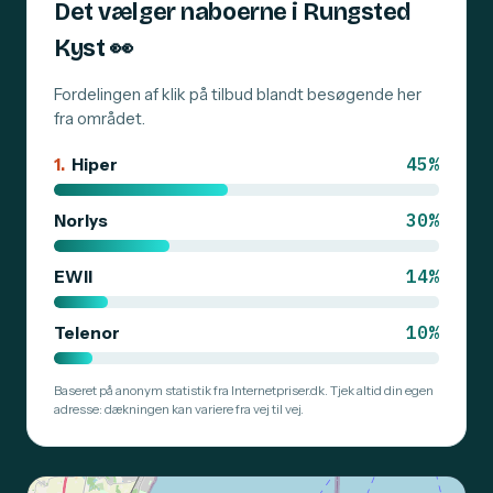
Det vælger naboerne i Rungsted
Kyst
👀
Fordelingen af klik på tilbud blandt besøgende her
fra området.
45%
1.
Hiper
30%
Norlys
14%
EWII
10%
Telenor
Baseret på anonym statistik fra Internetpriser.dk. Tjek altid din egen
adresse: dækningen kan variere fra vej til vej.