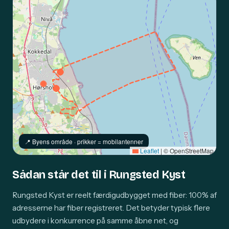
📍️ Byens område · prikker = mobilantenner
Leaflet
|
© OpenStreetMap
Sådan står det til i Rungsted Kyst
Rungsted Kyst er reelt færdigudbygget med fiber: 100% af
adresserne har fiber registreret. Det betyder typisk flere
udbydere i konkurrence på samme åbne net, og