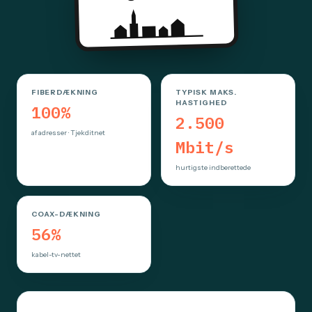
FIBERDÆKNING
TYPISK MAKS.
HASTIGHED
100%
2.500
af adresser · Tjekditnet
Mbit/s
hurtigste indberettede
COAX-DÆKNING
56%
kabel-tv-nettet