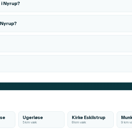
 i Nyrup?
i Nyrup?
øse
Ugerløse
Kirke Eskilstrup
Munk
5 km væk
8 km væk
9 km v