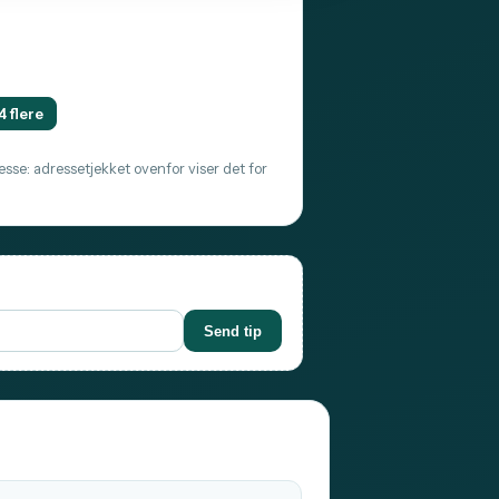
4 flere
sse: adressetjekket ovenfor viser det for
Send tip