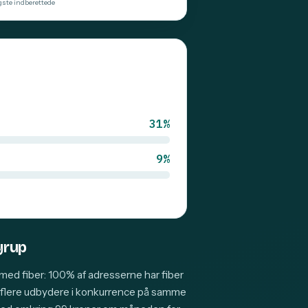
gste indberettede
31%
9%
Nyrup
med fiber: 100% af adresserne har fiber
k flere udbydere i konkurrence på samme