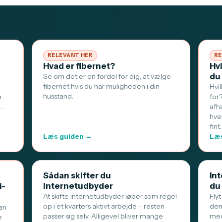
RELEVANT HER
RE
Hvad er fibernet?
Hv
du
Se om det er en fordel for dig, at vælge
fibernet hvis du har muligheden i din
Hvi
husstand.
e
for
…
afh
hve
fint
Læs guiden →
Læs
Sådan skifter du
Int
internetudbyder
du
i-
At skifte internetudbyder løber som regel
Flyt
op i et kvarters aktivt arbejde – resten
den
an
passer sig selv. Alligevel bliver mange
med
e