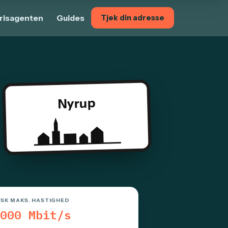
risagenten
Guides
Tjek din adresse
Nyrup
ISK MAKS. HASTIGHED
000 Mbit/s