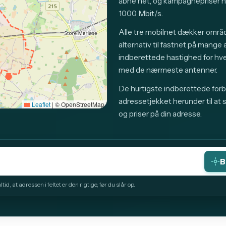
åbne net, og kampagnepriser 
1000 Mbit/s.
Alle tre mobilnet dækker områd
alternativ til fastnet på mange
indberettede hastighed for hv
med de nærmeste antenner.
De hurtigste indberettede forbi
adressetjekket herunder til at 
Leaflet
|
© OpenStreetMap
og priser på din adresse.
B
id, at adressen i feltet er den rigtige, før du slår op.