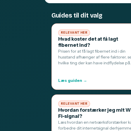
Guides til dit valg
RELEVANT HER
Hvad koster det at få lagt
fibernet ind?
Prisen for at få lagt fibernet ind i din
husstand afhænger af flere faktorer, s
hvilke ting der kan have indflydelse på
Læs guiden →
RELEVANT HER
Hvordan forstærker jeg mit W
Fi-signal?
Læs hvordan en netværksforstærker k
forbedre dit internetsignal derhjemm