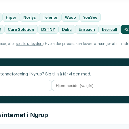
p
Hiper
Norlys
Telenor
Waoo
YouSee
B
Care Solution
DSTNY
Duka
Enreach
Evercall
+2
ser, eller
se alle udbydere
. Hvem der præcist kan levere afhænger af din adre
tenneforening i Nyrup? Sig til, så får vi den med.
 internet i Nyrup