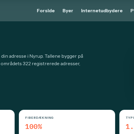
Forside
Byer
Internetudbydere
P
 din adresse i Nyrup. Tallene bygger på
r områdets 322 registrerede adresser,
FIBERDÆKNING
TYP
100%
1.