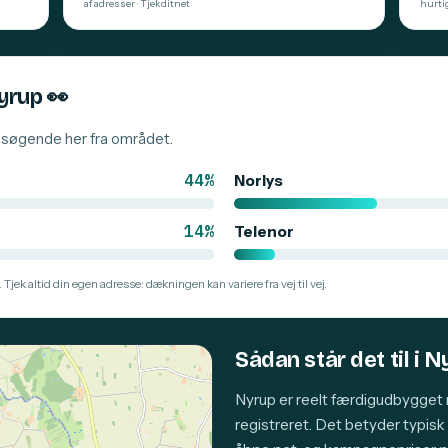
af adresser · Tjekditnet
hurti
Nyrup
👀
besøgende her fra området.
44%
Norlys
14%
Telenor
 Tjek altid din egen adresse: dækningen kan variere fra vej til vej.
Sådan står det til i 
Nyrup er reelt færdigudbygget 
registreret. Det betyder typis