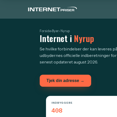
Forside
›
Byer
› Nyrup
Internet i
Nyrup
Se hvilke forbindelser der kan leveres på
udbydernes officielle indberetninger fo
senest opdateret august 2026.
Tjek din adresse →
INDBYGGERE
408