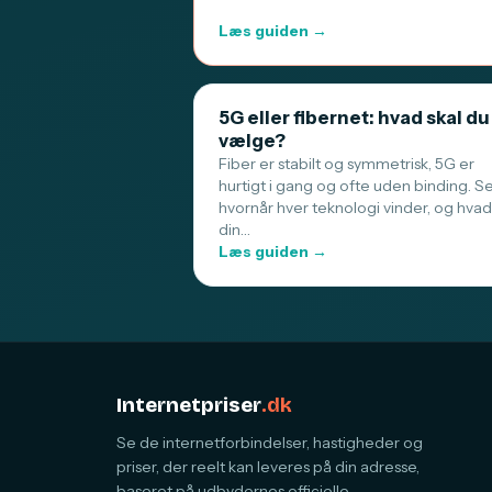
Læs guiden →
5G eller fibernet: hvad skal du
vælge?
Fiber er stabilt og symmetrisk, 5G er
hurtigt i gang og ofte uden binding. S
hvornår hver teknologi vinder, og hvad
din…
Læs guiden →
Internetpriser
.dk
Se de internetforbindelser, hastigheder og
priser, der reelt kan leveres på din adresse,
baseret på udbydernes officielle