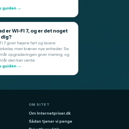
 guiden →
d er Wi-Fi 7, og er det noget
 dig?
i 7 giver højere fart og lavere
sinkelse, men kræver nye enheder. Se
rnår opgraderingen giver mening, og
rnår den kan vente.
 guiden →
OM SITET
Om Internetpriser.dk
Sådan tjener vi penge