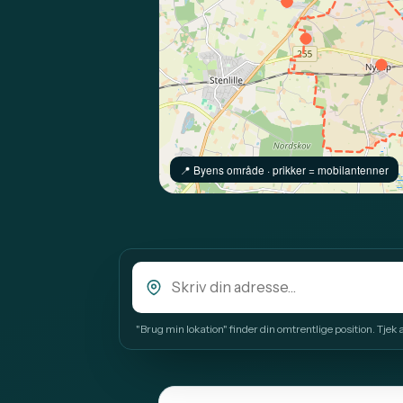
📍️ Byens område · prikker = mobilantenner
"Brug min lokation" finder din omtrentlige position. Tjek alt