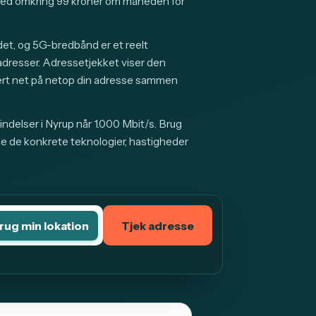
ned omkring 99 kroner om måneden for
et, og 5G-bredbånd er et reelt
 adresser. Adressetjekket viser den
ert net på netop din adresse sammen
ndelser i Nyrup når 1.000 Mbit/s. Brug
se de konkrete teknologier, hastigheder
rug min lokation
Tjek adresse