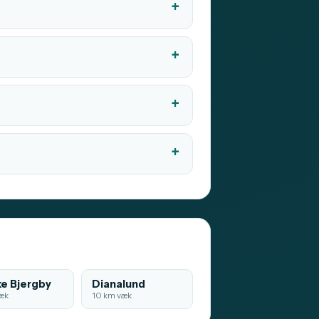
e Bjergby
Dianalund
æk
10 km væk