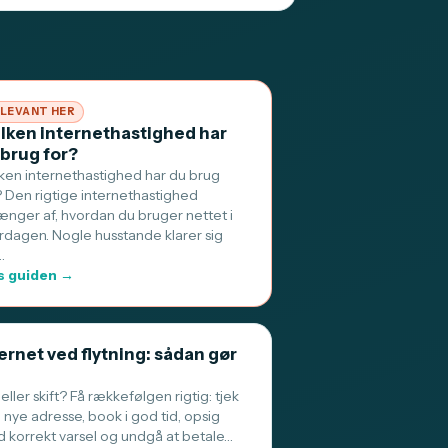
LEVANT HER
ilken internethastighed har
 brug for?
lken internethastighed har du brug
? Den rigtige internethastighed
ænger af, hvordan du bruger nettet i
rdagen. Nogle husstande klarer sig
…
 guiden →
ernet ved flytning: sådan gør
 eller skift? Få rækkefølgen rigtig: tjek
 nye adresse, book i god tid, opsig
 korrekt varsel og undgå at betale…