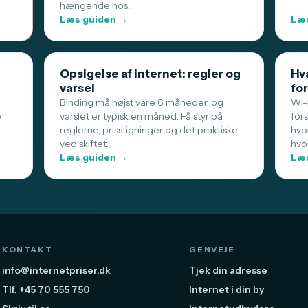
hængende hos…
Læs guiden →
Læs
Opsigelse af internet: regler og
Hva
varsel
for
Binding må højst vare 6 måneder, og
Wi-F
e
varslet er typisk en måned. Få styr på
for
reglerne, prisstigninger og det praktiske
hvo
ved skiftet.
hvo
Læs guiden →
Læs
KONTAKT
GENVEJE
info@internetpriser.dk
Tjek din adresse
Tlf. +45 70 555 750
Internet i din by