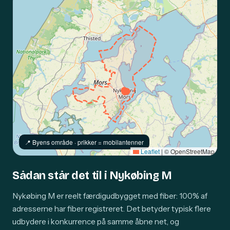
📍️ Byens område · prikker = mobilantenner
Leaflet
|
© OpenStreetMap
Sådan står det til i Nykøbing M
Nykøbing M er reelt færdigudbygget med fiber: 100% af
adresserne har fiber registreret. Det betyder typisk flere
udbydere i konkurrence på samme åbne net, og