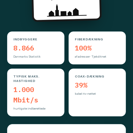
INDBYGGERE
FIBERDÆKNING
8.866
100%
Danmarks Statistik
af adresser · Tjekditnet
TYPISK MAKS.
COAX-DÆKNING
HASTIGHED
39%
1.000
kabel-tv-nettet
Mbit/s
hurtigste indberettede