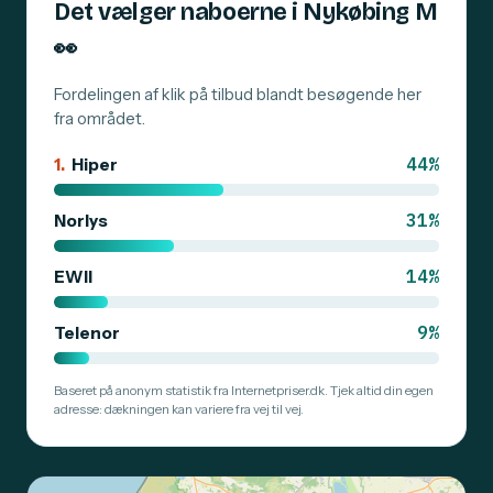
Det vælger naboerne i Nykøbing M
👀
Fordelingen af klik på tilbud blandt besøgende her
fra området.
44%
1.
Hiper
31%
Norlys
14%
EWII
9%
Telenor
Baseret på anonym statistik fra Internetpriser.dk. Tjek altid din egen
adresse: dækningen kan variere fra vej til vej.