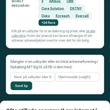
3
Altibox
CBB
MOBILT
BREDBÅND
Care Solution
DSTNY
Duka
Enreach
Evercall
+24 flere
Klik på en udbyder for at se dækning og priser, eller
se alle
udbydere
. Hvem der præcist kan levere afhænger af din
adresse: adressetjekket ovenfor viser det for din bolig.
Mangler vi en udbyder eller en lokal antenneforening i
Nykøbing M? Sig til, så får vi den med.
Send tip