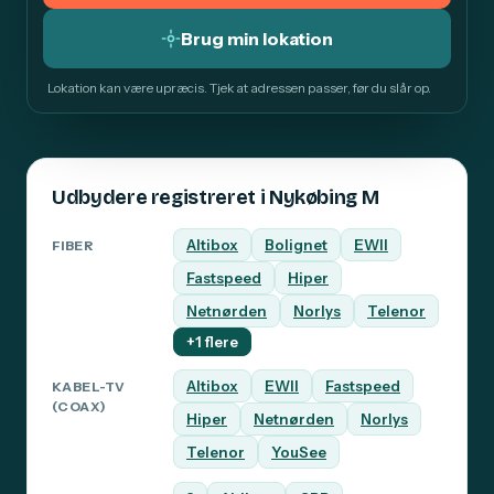
Brug min lokation
Lokation kan være upræcis. Tjek at adressen passer, før du slår op.
Udbydere registreret i Nykøbing M
Altibox
Bolignet
EWII
FIBER
Fastspeed
Hiper
Netnørden
Norlys
Telenor
+1 flere
Altibox
EWII
Fastspeed
KABEL-TV
(COAX)
Hiper
Netnørden
Norlys
Telenor
YouSee