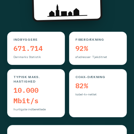
INDBYGGERE
FIBERDÆKNING
671.714
92%
Danmarks Statistik
af adresser · Tjekditnet
TYPISK MAKS.
COAX-DÆKNING
HASTIGHED
82%
10.000
kabel-tv-nettet
Mbit/s
hurtigste indberettede