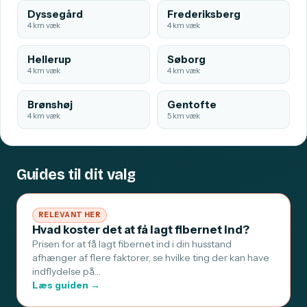
Dyssegård
Frederiksberg
4 km væk
4 km væk
Hellerup
Søborg
4 km væk
4 km væk
Brønshøj
Gentofte
4 km væk
5 km væk
Guides til dit valg
RELEVANT HER
Hvad koster det at få lagt fibernet ind?
Prisen for at få lagt fibernet ind i din husstand
afhænger af flere faktorer, se hvilke ting der kan have
indflydelse på…
Læs guiden →