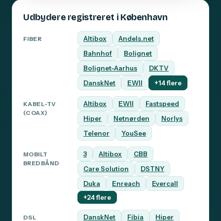
Udbydere registreret i København
Altibox
Andels.net
FIBER
Bahnhof
Bolignet
Bolignet-Aarhus
DKTV
DanskNet
EWII
+14 flere
Altibox
EWII
Fastspeed
KABEL-TV
(COAX)
Hiper
Netnørden
Norlys
Telenor
YouSee
3
Altibox
CBB
MOBILT
BREDBÅND
Care Solution
DSTNY
Duka
Enreach
Evercall
+24 flere
DanskNet
Fibia
Hiper
DSL