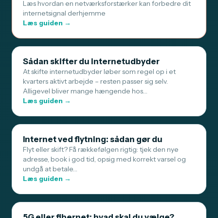
Læs hvordan en netværksforstærker kan forbedre dit
internetsignal derhjemme
Læs guiden →
Sådan skifter du internetudbyder
At skifte internetudbyder løber som regel op i et
kvarters aktivt arbejde – resten passer sig selv.
Alligevel bliver mange hængende hos…
Læs guiden →
Internet ved flytning: sådan gør du
Flyt eller skift? Få rækkefølgen rigtig: tjek den nye
adresse, book i god tid, opsig med korrekt varsel og
undgå at betale…
Læs guiden →
5G eller fibernet: hvad skal du vælge?