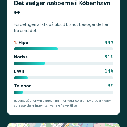
Det vælger naboerne i København
👀
Fordelingen af klik på tilbud blandt besøgende her
fra området.
44%
1.
Hiper
31%
Norlys
14%
EWII
9%
Telenor
Baseret på anonym statistik fra Internetpriser.dk. Tjek altid din egen
adresse: dækningen kan variere fra vej til vej.