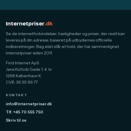
Internetpriser
.dk
Se de internetforbindelser, hastigheder og priser, der reelt kan
leveres på din adresse, baseret på udbydernes officielle
indberetninger. Bag sitet står et hold, der har sammenlignet
internetpriser siden 2011.
Find Internet ApS
Jens Kofods Gade 1, 4. tv
1268 København K
CVR: 36 55 99 77
KONTAKT
info@internetpriser.dk
Tlf. +45 70 555 750
Skriv til os