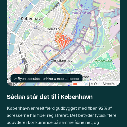
📍️ Byens område · prikker = mobilantenner
Leaflet
|
© OpenStreetMap
Sådan står det til i København
København er reelt færdigudbygget med fiber: 92% af
adresserne har fiber registreret. Det betyder typisk flere
udbydere i konkurrence på samme åbne net, og