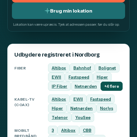
Brug min lokation
Lokation kan være upræcis. Tjek at adressen passer, før du slår op.
Udbydere registreret i Nordborg
Altibox
Bahnhof
Bolignet
FIBER
EWII
Fastspeed
Hiper
IP Fiber
Netnørden
+4 flere
Altibox
EWII
Fastspeed
KABEL-TV
(COAX)
Hiper
Netnørden
Norlys
Telenor
YouSee
3
Altibox
CBB
MOBILT
BREDBÅND