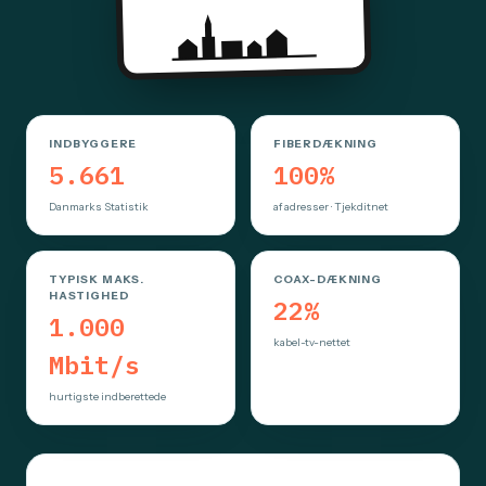
INDBYGGERE
FIBERDÆKNING
5.661
100%
Danmarks Statistik
af adresser · Tjekditnet
TYPISK MAKS.
COAX-DÆKNING
HASTIGHED
22%
1.000
kabel-tv-nettet
Mbit/s
hurtigste indberettede