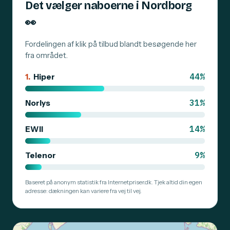
Det vælger naboerne i Nordborg
👀
Fordelingen af klik på tilbud blandt besøgende her
fra området.
44%
1.
Hiper
31%
Norlys
14%
EWII
9%
Telenor
Baseret på anonym statistik fra Internetpriser.dk. Tjek altid din egen
adresse: dækningen kan variere fra vej til vej.