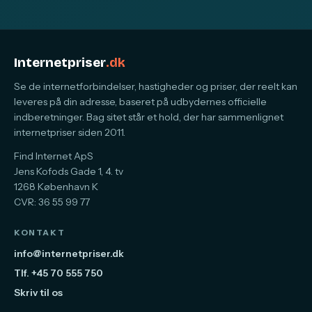
Internetpriser
.dk
Se de internetforbindelser, hastigheder og priser, der reelt kan
leveres på din adresse, baseret på udbydernes officielle
indberetninger. Bag sitet står et hold, der har sammenlignet
internetpriser siden 2011.
Find Internet ApS
Jens Kofods Gade 1, 4. tv
1268 København K
CVR: 36 55 99 77
KONTAKT
info@internetpriser.dk
Tlf. +45 70 555 750
Skriv til os