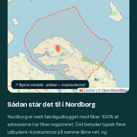
📍️ Byens område · prikker = mobilantenner
Leaflet
|
© OpenStreetMap
Sådan står det til i Nordborg
Nordborg er reelt færdigudbygget med fiber: 100% af
adresserne har fiber registreret. Det betyder typisk flere
udbydere i konkurrence på samme åbne net, og