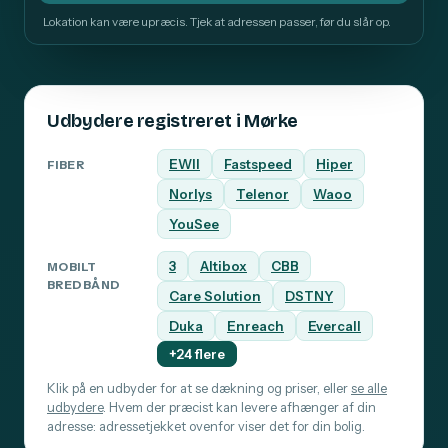
Lokation kan være upræcis. Tjek at adressen passer, før du slår op.
Udbydere registreret i Mørke
EWII
Fastspeed
Hiper
FIBER
Norlys
Telenor
Waoo
YouSee
3
Altibox
CBB
MOBILT
BREDBÅND
Care Solution
DSTNY
Duka
Enreach
Evercall
+24 flere
Klik på en udbyder for at se dækning og priser, eller
se alle
udbydere
. Hvem der præcist kan levere afhænger af din
adresse: adressetjekket ovenfor viser det for din bolig.