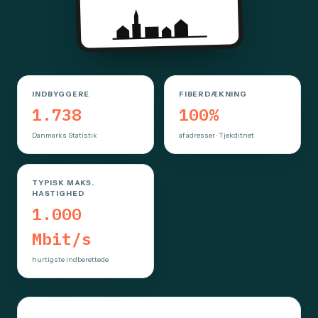
INDBYGGERE
FIBERDÆKNING
1.738
100%
Danmarks Statistik
af adresser · Tjekditnet
TYPISK MAKS.
HASTIGHED
1.000
Mbit/s
hurtigste indberettede