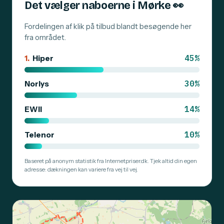
Det vælger naboerne i Mørke
👀
Fordelingen af klik på tilbud blandt besøgende her
fra området.
45%
1.
Hiper
30%
Norlys
14%
EWII
10%
Telenor
Baseret på anonym statistik fra Internetpriser.dk. Tjek altid din egen
adresse: dækningen kan variere fra vej til vej.