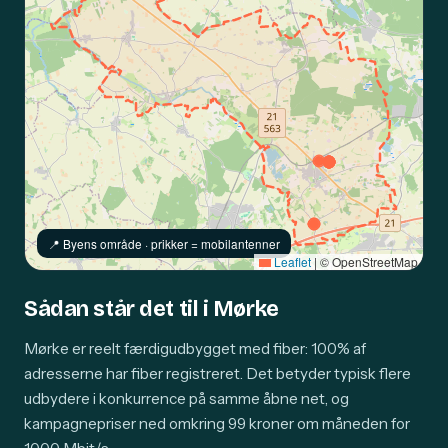
📍️ Byens område · prikker = mobilantenner
Leaflet
|
© OpenStreetMap
Sådan står det til i Mørke
Mørke er reelt færdigudbygget med fiber: 100% af
adresserne har fiber registreret. Det betyder typisk flere
udbydere i konkurrence på samme åbne net, og
kampagnepriser ned omkring 99 kroner om måneden for