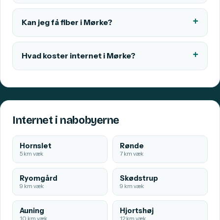
Kan jeg få fiber i Mørke?
Hvad koster internet i Mørke?
Internet i nabobyerne
Hornslet
Rønde
5 km væk
7 km væk
Ryomgård
Skødstrup
9 km væk
9 km væk
Auning
Hjortshøj
10 km væk
12 km væk