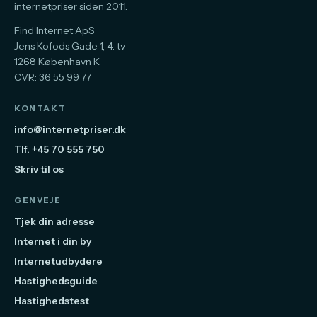
internetpriser siden 2011.
Find Internet ApS
Jens Kofods Gade 1, 4. tv
1268 København K
CVR: 36 55 99 77
KONTAKT
info@internetpriser.dk
Tlf. +45 70 555 750
Skriv til os
GENVEJE
Tjek din adresse
Internet i din by
Internetudbydere
Hastighedsguide
Hastighedstest