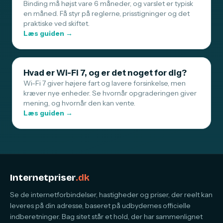
Binding må højst vare 6 måneder, og varslet er typisk
en måned. Få styr på reglerne, prisstigninger og det
praktiske ved skiftet.
Læs guiden →
Hvad er Wi-Fi 7, og er det noget for dig?
Wi-Fi 7 giver højere fart og lavere forsinkelse, men
kræver nye enheder. Se hvornår opgraderingen giver
mening, og hvornår den kan vente.
Læs guiden →
Internetpriser
.dk
Se de internetforbindelser, hastigheder og priser, der reelt kan
leveres på din adresse, baseret på udbydernes officielle
indberetninger. Bag sitet står et hold, der har sammenlignet