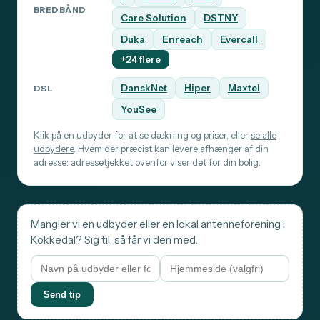
BREDBÅND
Care Solution
DSTNY
Duka
Enreach
Evercall
+24 flere
DanskNet
Hiper
Maxtel
DSL
YouSee
Klik på en udbyder for at se dækning og priser, eller
se alle
udbydere
. Hvem der præcist kan levere afhænger af din
adresse: adressetjekket ovenfor viser det for din bolig.
Mangler vi en udbyder eller en lokal antenneforening i
Kokkedal? Sig til, så får vi den med.
Send tip