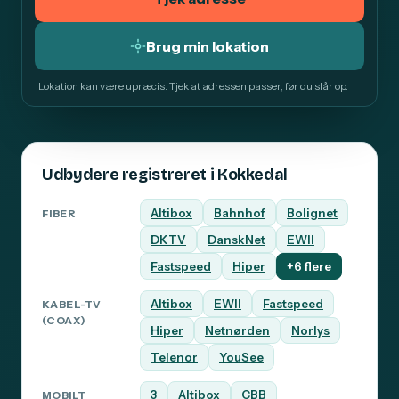
Brug min lokation
Lokation kan være upræcis. Tjek at adressen passer, før du slår op.
Udbydere registreret i Kokkedal
Altibox
Bahnhof
Bolignet
FIBER
DKTV
DanskNet
EWII
Fastspeed
Hiper
+6 flere
Altibox
EWII
Fastspeed
KABEL-TV
(COAX)
Hiper
Netnørden
Norlys
Telenor
YouSee
3
Altibox
CBB
MOBILT