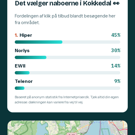
Det vælger naboerne i Kokkedal
👀
Fordelingen af klik på tilbud blandt besøgende her
fra området.
45%
1.
Hiper
30%
Norlys
14%
EWII
9%
Telenor
Baseret på anonym statistik fra Internetpriser.dk. Tjek altid din egen
adresse: dækningen kan variere fra vej til vej.