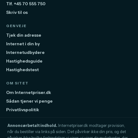
Tlf. +45 70 555 750
Skriv til os
GENVEJE
Tjek din adresse
Internet i din by
Internetudbydere
Hastighedsguide
Hastighedstest
OM SITET
Om Internetpriser.dk
Sådan tjener vi penge
Privatlivspolitik
Annoncørbetalt indhold.
Internetpriser.dk modtager provision,
når du bestiller via links på siden. Det påvirker ikke din pris, og det
påvirker ikke hvilke forbindelser vi viser: vi viser de muligheder, der