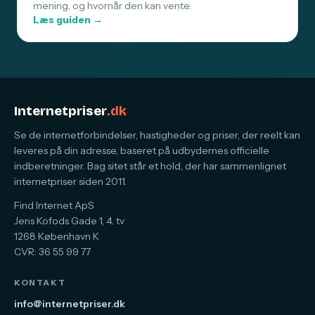
mening, og hvornår den kan vente.
Læs guiden →
Internetpriser
.dk
Se de internetforbindelser, hastigheder og priser, der reelt kan
leveres på din adresse, baseret på udbydernes officielle
indberetninger. Bag sitet står et hold, der har sammenlignet
internetpriser siden 2011.
Find Internet ApS
Jens Kofods Gade 1, 4. tv
1268 København K
CVR: 36 55 99 77
KONTAKT
info@internetpriser.dk