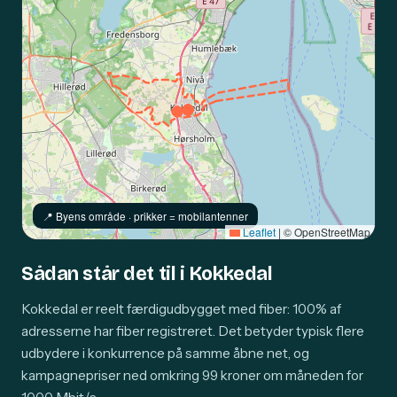
📍️ Byens område · prikker = mobilantenner
Leaflet
|
© OpenStreetMap
Sådan står det til i Kokkedal
Kokkedal er reelt færdigudbygget med fiber: 100% af
adresserne har fiber registreret. Det betyder typisk flere
udbydere i konkurrence på samme åbne net, og
kampagnepriser ned omkring 99 kroner om måneden for