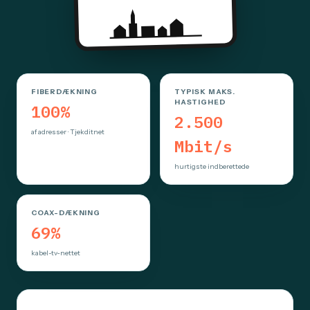
FIBERDÆKNING
TYPISK MAKS.
HASTIGHED
100%
2.500
af adresser · Tjekditnet
Mbit/s
hurtigste indberettede
COAX-DÆKNING
69%
kabel-tv-nettet