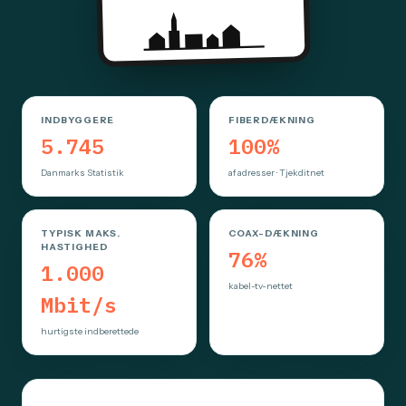
INDBYGGERE
FIBERDÆKNING
5.745
100%
Danmarks Statistik
af adresser · Tjekditnet
TYPISK MAKS.
COAX-DÆKNING
HASTIGHED
76%
1.000
kabel-tv-nettet
Mbit/s
hurtigste indberettede