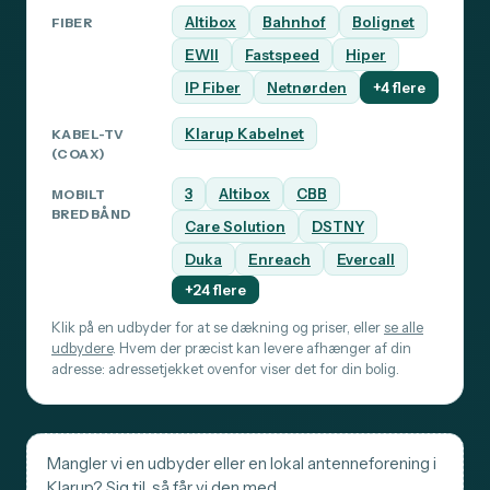
Altibox
Bahnhof
Bolignet
FIBER
EWII
Fastspeed
Hiper
IP Fiber
Netnørden
+4 flere
Klarup Kabelnet
KABEL-TV
(COAX)
3
Altibox
CBB
MOBILT
BREDBÅND
Care Solution
DSTNY
Duka
Enreach
Evercall
+24 flere
Klik på en udbyder for at se dækning og priser, eller
se alle
udbydere
. Hvem der præcist kan levere afhænger af din
adresse: adressetjekket ovenfor viser det for din bolig.
Mangler vi en udbyder eller en lokal antenneforening i
Klarup? Sig til, så får vi den med.