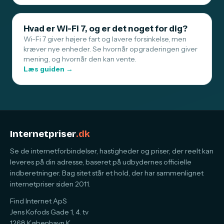
Hvad er Wi-Fi 7, og er det noget for dig?
Wi-Fi 7 giver højere fart og lavere forsinkelse, men
kræver nye enheder. Se hvornår opgraderingen giver
mening, og hvornår den kan vente.
Læs guiden →
Internetpriser
.dk
Se de internetforbindelser, hastigheder og priser, der reelt kan
leveres på din adresse, baseret på udbydernes officielle
indberetninger. Bag sitet står et hold, der har sammenlignet
internetpriser siden 2011.
Find Internet ApS
Jens Kofods Gade 1, 4. tv
1268 København K