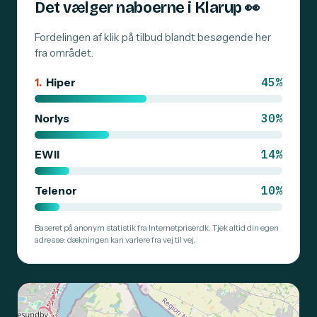
Det vælger naboerne i Klarup
👀
Fordelingen af klik på tilbud blandt besøgende her
fra området.
45%
1.
Hiper
30%
Norlys
14%
EWII
10%
Telenor
Baseret på anonym statistik fra Internetpriser.dk. Tjek altid din egen
adresse: dækningen kan variere fra vej til vej.