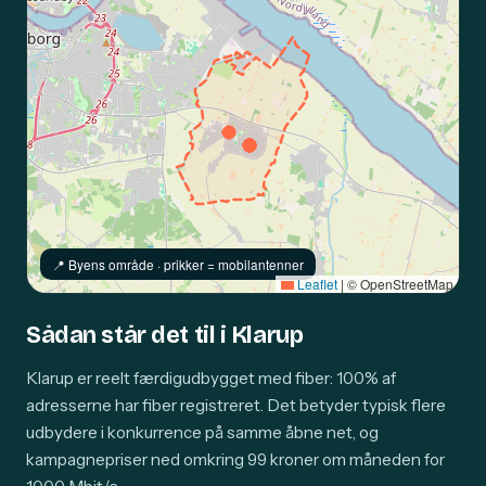
📍️ Byens område · prikker = mobilantenner
Leaflet
|
© OpenStreetMap
Sådan står det til i Klarup
Klarup er reelt færdigudbygget med fiber: 100% af
adresserne har fiber registreret. Det betyder typisk flere
udbydere i konkurrence på samme åbne net, og
kampagnepriser ned omkring 99 kroner om måneden for