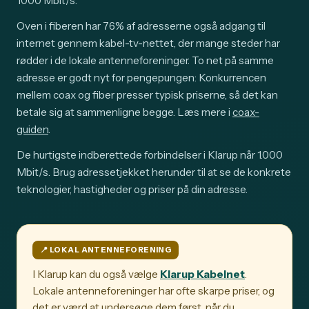
1000 Mbit/s.
Oven i fiberen har 76% af adresserne også adgang til
internet gennem kabel-tv-nettet, der mange steder har
rødder i de lokale antenneforeninger. To net på samme
adresse er godt nyt for pengepungen: Konkurrencen
mellem coax og fiber presser typisk priserne, så det kan
betale sig at sammenligne begge. Læs mere i
coax-
guiden
.
De hurtigste indberettede forbindelser i Klarup når 1.000
Mbit/s. Brug adressetjekket herunder til at se de konkrete
teknologier, hastigheder og priser på din adresse.
📍️ LOKAL ANTENNEFORENING
I Klarup kan du også vælge
Klarup Kabelnet
.
Lokale antenneforeninger har ofte skarpe priser, og
det er værd at undersøge dem først, når du