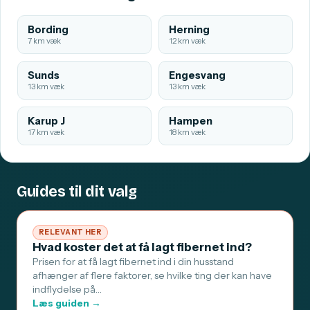
Bording
Herning
7 km væk
12 km væk
Sunds
Engesvang
13 km væk
13 km væk
Karup J
Hampen
17 km væk
18 km væk
Guides til dit valg
RELEVANT HER
Hvad koster det at få lagt fibernet ind?
Prisen for at få lagt fibernet ind i din husstand
afhænger af flere faktorer, se hvilke ting der kan have
indflydelse på…
Læs guiden →