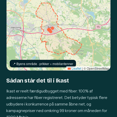
📍️ Byens område · prikker = mobilantenner
Leaflet
|
© OpenStreetMap
Sådan står det til i Ikast
Ikast er reelt færdigudbygget med fiber: 100% af
adresserne har fiber registreret. Det betyder typisk flere
udbydere i konkurrence på samme åbne net, og
kampagnepriser ned omkring 99 kroner om måneden for