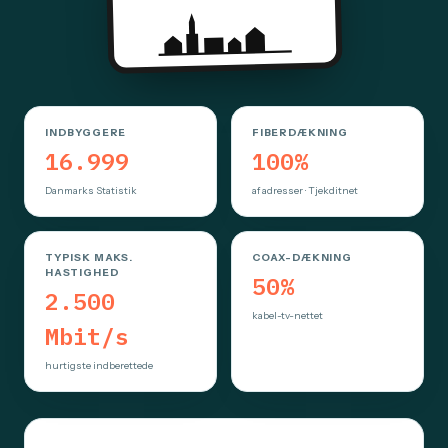
INDBYGGERE
FIBERDÆKNING
16.999
100%
Danmarks Statistik
af adresser · Tjekditnet
TYPISK MAKS.
COAX-DÆKNING
HASTIGHED
50%
2.500
kabel-tv-nettet
Mbit/s
hurtigste indberettede