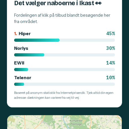
Det vælger naboerne i Ikast
👀
Fordelingen af klik på tilbud blandt besøgende her
fra området.
45%
1.
Hiper
30%
Norlys
14%
EWII
10%
Telenor
Baseret på anonym statistik fra Internetpriser.dk. Tjek altid din egen
adresse: dækningen kan variere fra vej til vej.