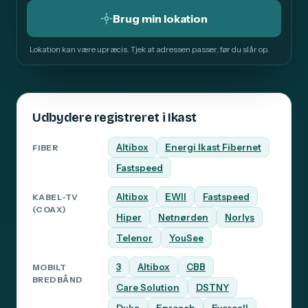
Brug min lokation
Lokation kan være upræcis. Tjek at adressen passer, før du slår op.
Udbydere registreret i Ikast
Altibox
Energi Ikast Fibernet
FIBER
Fastspeed
Altibox
EWII
Fastspeed
KABEL-TV
(COAX)
Hiper
Netnørden
Norlys
Telenor
YouSee
3
Altibox
CBB
MOBILT
BREDBÅND
Care Solution
DSTNY