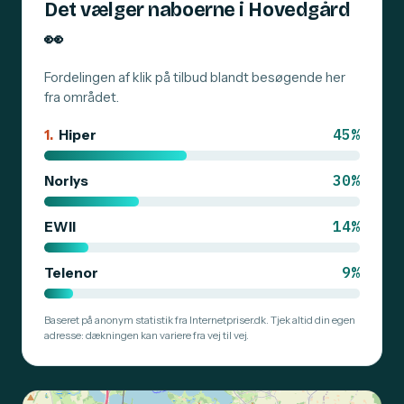
Det vælger naboerne i Hovedgård
👀
Fordelingen af klik på tilbud blandt besøgende her
fra området.
45%
1.
Hiper
30%
Norlys
14%
EWII
9%
Telenor
Baseret på anonym statistik fra Internetpriser.dk. Tjek altid din egen
adresse: dækningen kan variere fra vej til vej.