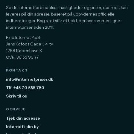
Se de internetforbindelser, hastigheder og priser, der reelt kan
leveres på din adresse, baseret på udbydernes officielle
indberetninger. Bag sitet står et hold, der har sammenlignet
internetpriser siden 2011.
Find Internet ApS
Jens Kofods Gade 1, 4. tv
1268 København K
CVR: 36 55 99 77
KONTAKT
info@internetpriser.dk
Tlf. +45 70 555 750
Skriv til os
GENVEJE
Tjek din adresse
Internet i din by