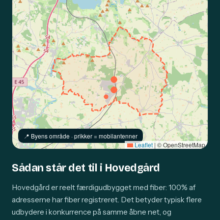
📍️ Byens område · prikker = mobilantenner
Leaflet
|
© OpenStreetMap
Sådan står det til i Hovedgård
Hovedgård er reelt færdigudbygget med fiber: 100% af
adresserne har fiber registreret. Det betyder typisk flere
udbydere i konkurrence på samme åbne net, og