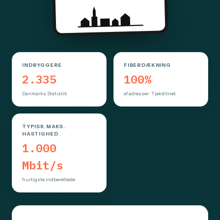
INDBYGGERE
FIBERDÆKNING
2.335
100%
Danmarks Statistik
af adresser · Tjekditnet
TYPISK MAKS.
HASTIGHED
1.000
Mbit/s
hurtigste indberettede