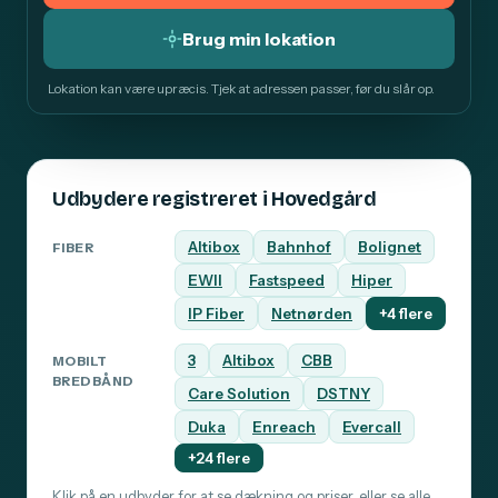
Brug min lokation
Lokation kan være upræcis. Tjek at adressen passer, før du slår op.
Udbydere registreret i Hovedgård
Altibox
Bahnhof
Bolignet
FIBER
EWII
Fastspeed
Hiper
IP Fiber
Netnørden
+4 flere
3
Altibox
CBB
MOBILT
BREDBÅND
Care Solution
DSTNY
Duka
Enreach
Evercall
+24 flere
Klik på en udbyder for at se dækning og priser, eller
se alle